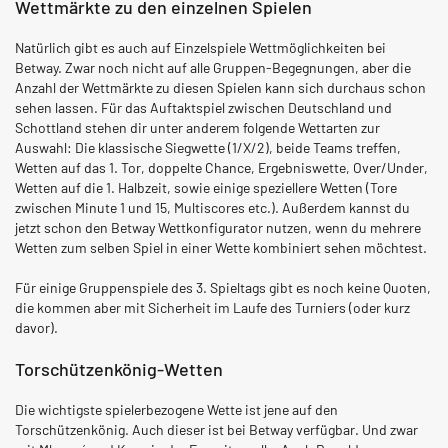
Wettmärkte zu den einzelnen Spielen
Natürlich gibt es auch auf Einzelspiele Wettmöglichkeiten bei
Betway. Zwar noch nicht auf alle Gruppen-Begegnungen, aber die
Anzahl der Wettmärkte zu diesen Spielen kann sich durchaus schon
sehen lassen. Für das Auftaktspiel zwischen Deutschland und
Schottland stehen dir unter anderem folgende Wettarten zur
Auswahl: Die klassische Siegwette (1/X/2), beide Teams treffen,
Wetten auf das 1. Tor, doppelte Chance, Ergebniswette, Over/Under,
Wetten auf die 1. Halbzeit, sowie einige speziellere Wetten (Tore
zwischen Minute 1 und 15, Multiscores etc.). Außerdem kannst du
jetzt schon den Betway Wettkonfigurator nutzen, wenn du mehrere
Wetten zum selben Spiel in einer Wette kombiniert sehen möchtest.
Für einige Gruppenspiele des 3. Spieltags gibt es noch keine Quoten,
die kommen aber mit Sicherheit im Laufe des Turniers (oder kurz
davor).
Torschützenkönig-Wetten
Die wichtigste spielerbezogene Wette ist jene auf den
Torschützenkönig. Auch dieser ist bei Betway verfügbar. Und zwar