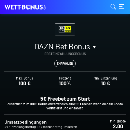
DAZN Bet Bonus
ERSTEINZAHLUNGSBONUS
EMPFOHLEN
Max. Bonus
Prozent
Min. Einzahlung
100 €
100%
10 €
5€ Freebet zum Start
Zusätzlich zum 100€ Bonus erwartet dich eine 5€ Freebet, wenn du dein Konto
verifizierst und einzahlst.
Umsatzbedingungen
Min. Quote
2.00
4x Einzahlungsbetrag + 4x Bonusbetrag umsetzen