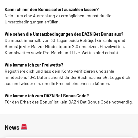
Kann ich mir den Bonus sofort auszahlen lassen?
Nein – um eine Auszahlung zu ermöglichen, musst du die
Umsatzbedingungen erfüllen.
Wie sehen die Umsatzbedingungen des DAZN Bet Bonus aus?
Du musst innerhalb von 30 Tagen beide Beträge (Einzahlung und
Bonus) je vier Mal zur Mindestquote 2.0 umsetzen. Einzelwetten,
Kombiwetten sowie Pre-Match und Live-Wetten sind erlaubt.
Wie komme ich zur Freiwette?
Registriere dich und lass dein Konto verifizieren und zahle
mindestens 10€. Dafür schenkt dir der Buchmacher 5€. Logge dich
aus und wieder ein, um die Freebet einsehen zu können.
Wie komme ich zum DAZN Bet Bonus Code?
Für den Erhalt des Bonus‘ ist kein DAZN Bet Bonus Code notwendig.
News