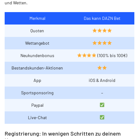
und Wetten.
Merkmal
Das kann DAZN Bet
Quoten
Wettangebot
Neukundenbonus
(100% bis 100€)
Bestandskunden-Aktionen
App
iOS & Android
Sportsponsoring
–
Paypal
Live-Chat
Registrierung: In wenigen Schritten zu deinem