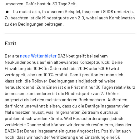
umsetzen. Dafür hast du 30 Tage Zeit.
Du musst also, in unserem Beispiel, insgesamt 800€ umsetzen.
Zu beachten ist die Mindestquote von 2.0, wobei auch Kombiwetten
zu den Bedingungen beitragen.
Fazit
Der alte
neue Wettanbieter
DAZNbet greift bei seinem
Neukundenbonus auf ein altbewährtes Konzept zurück: Deine
Einzahlung bis 100€ (in Österreich bis 200€ oder 500€) wird
verdoppelt, also um 100% erhöht. Damit positioniert man sich
klassisch, die Rollover-Bedingungen sind jedoch teilweise
herausfordernd. Zum Einen ist die Frist mit nur 30 Tagen relativ kurz
bemessen, zum anderen ist die Mindestquote von 2.0 höher
angesetzt als bei den meisten anderen Buchmachern. Außerdem
darf nicht unerwähnt bleiben, dass du die Beträge insgesamt vier
Mal umsetzen musst, was im genannten Zeitraum durchaus
problematisch werden könnte. Weil Herausforderungen jedoch
verkleidete Chance sind können wir dennoch resümieren, dass der
DAZN Bet Bonus insgesamt ein gutes Angebot ist. Positiv ist auch
noch, dass wir nach der Verifizierung und Einzahlung eine 5€