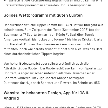
Danach ist die Registrierung abgeschlossen und du kannst eine
Ersteinzahlung vornehmen sowie den Bonus beanspruchen.
Solides Wettprogramm mit guten Quoten
Der durchschnittliche Tipper kommt bei DAZN Bet voll und ganz auf
seine Kosten. Zum Zeitpunkt des Tests (September 2023) bot der
Buchmacher 17 Sportarten an – von König Fußball über Tennis,
American Football, Eishockey und Formel 1 bis hin zu Cricket, Darts
und Baseball. Mit den Branchenriesen kann man zwar nicht
mithalten, doch wie bereits erwähnt, findet sich alles, was das Herz
eines durchschnittlichen Tippers begehrt.
Von hoher Bedeutung ist aber selbstverständlich auch die
Attraktivität der Quoten. Der Quotenschlüssel kann von Sportart zu
Sportart, ja sogar zwischen unterschiedlichen Bewerben einer
Sportart, variieren. Im Zuge unserer Analyse betrug der
Quotenschlüssel, je nach Sportart und Bewerb, im Schnitt ca. 95%
Website im bekannten Design, App für iOS &
Android
Wenn du DAZN kennst, wird dich das Webseiten-Design von DAZN