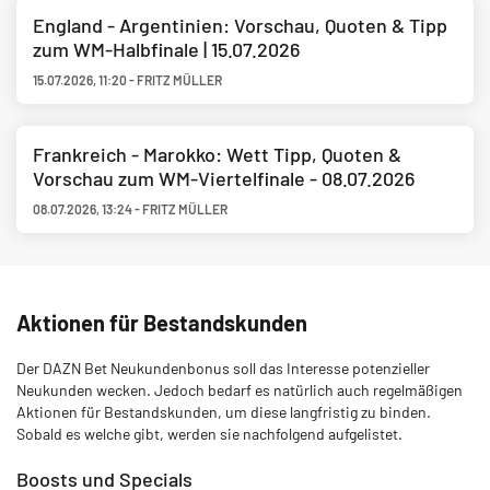
England - Argentinien: Vorschau, Quoten & Tipp
zum WM-Halbfinale | 15.07.2026
15.07.2026
,
11:20
-
FRITZ MÜLLER
Frankreich - Marokko: Wett Tipp, Quoten &
Vorschau zum WM-Viertelfinale - 08.07.2026
08.07.2026
,
13:24
-
FRITZ MÜLLER
Aktionen für Bestandskunden
Der DAZN Bet Neukundenbonus soll das Interesse potenzieller
Neukunden wecken. Jedoch bedarf es natürlich auch regelmäßigen
Aktionen für Bestandskunden, um diese langfristig zu binden.
Sobald es welche gibt, werden sie nachfolgend aufgelistet.
Boosts und Specials