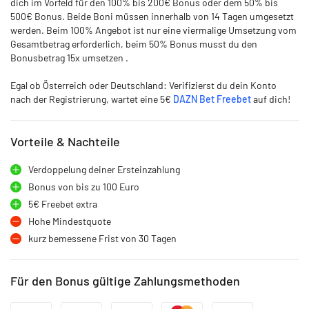
dich im Vorfeld für den 100% bis 200€ Bonus oder dem 50% bis
500€ Bonus. Beide Boni müssen innerhalb von 14 Tagen umgesetzt
werden. Beim 100% Angebot ist nur eine viermalige Umsetzung vom
Gesamtbetrag erforderlich, beim 50% Bonus musst du den
Bonusbetrag 15x umsetzen .
Egal ob Österreich oder Deutschland: Verifizierst du dein Konto
nach der Registrierung, wartet eine 5€
DAZN Bet Freebet
auf dich!
Vorteile & Nachteile
Verdoppelung deiner Ersteinzahlung
Bonus von bis zu 100 Euro
5€ Freebet extra
Hohe Mindestquote
kurz bemessene Frist von 30 Tagen
Für den Bonus gültige Zahlungsmethoden