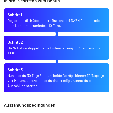
In drei Schritten zum Bonus
Schritt 1
Registriere dich über unsere Buttons bei DAZN Bet und lade
dein Konto mit zumindest 10 Euro.
Schritt 2
DAZN Bet verdoppelt deine Ersteinzahlung im Anschluss bis
100€
Schritt 3
Nun hast du 30 Tage Zeit, um beide Beträge binnen 30 Tagen je
vier Mal umzusetzen. Hast du das erledigt, kannst du eine
Auszahlung starten.
Auszahlungsbedingungen