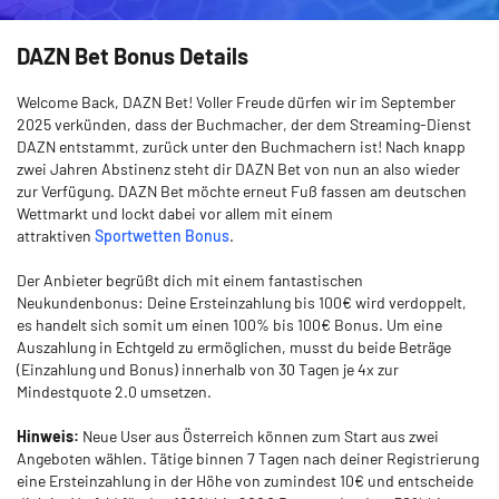
DAZN Bet Bonus Details
Welcome Back, DAZN Bet! Voller Freude dürfen wir im September
2025 verkünden, dass der Buchmacher, der dem Streaming-Dienst
DAZN entstammt, zurück unter den Buchmachern ist! Nach knapp
zwei Jahren Abstinenz steht dir DAZN Bet von nun an also wieder
zur Verfügung. DAZN Bet möchte erneut Fuß fassen am deutschen
Wettmarkt und lockt dabei vor allem mit einem
attraktiven
Sportwetten Bonus
.
Der Anbieter begrüßt dich mit einem fantastischen
Neukundenbonus: Deine Ersteinzahlung bis 100€ wird verdoppelt,
es handelt sich somit um einen 100% bis 100€ Bonus. Um eine
Auszahlung in Echtgeld zu ermöglichen, musst du beide Beträge
(Einzahlung und Bonus) innerhalb von 30 Tagen je 4x zur
Mindestquote 2.0 umsetzen.
Hinweis:
Neue User aus Österreich können zum Start aus zwei
Angeboten wählen. Tätige binnen 7 Tagen nach deiner Registrierung
eine Ersteinzahlung in der Höhe von zumindest 10€ und entscheide