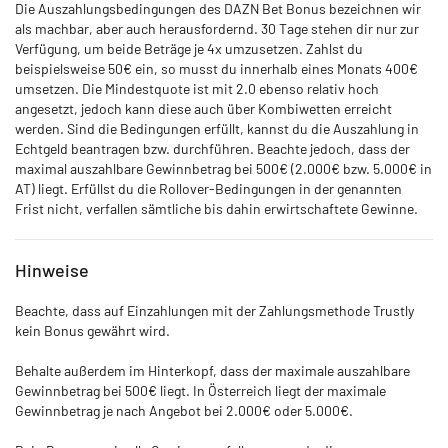
Die Auszahlungsbedingungen des DAZN Bet Bonus bezeichnen wir
als machbar, aber auch herausfordernd. 30 Tage stehen dir nur zur
Verfügung, um beide Beträge je 4x umzusetzen. Zahlst du
beispielsweise 50€ ein, so musst du innerhalb eines Monats 400€
umsetzen. Die Mindestquote ist mit 2.0 ebenso relativ hoch
angesetzt, jedoch kann diese auch über Kombiwetten erreicht
werden. Sind die Bedingungen erfüllt, kannst du die Auszahlung in
Echtgeld beantragen bzw. durchführen. Beachte jedoch, dass der
maximal auszahlbare Gewinnbetrag bei 500€ (2.000€ bzw. 5.000€ in
AT) liegt. Erfüllst du die Rollover-Bedingungen in der genannten
Frist nicht, verfallen sämtliche bis dahin erwirtschaftete Gewinne.
Hinweise
Beachte, dass auf Einzahlungen mit der Zahlungsmethode Trustly
kein Bonus gewährt wird.
Behalte außerdem im Hinterkopf, dass der maximale auszahlbare
Gewinnbetrag bei 500€ liegt. In Österreich liegt der maximale
Gewinnbetrag je nach Angebot bei 2.000€ oder 5.000€.