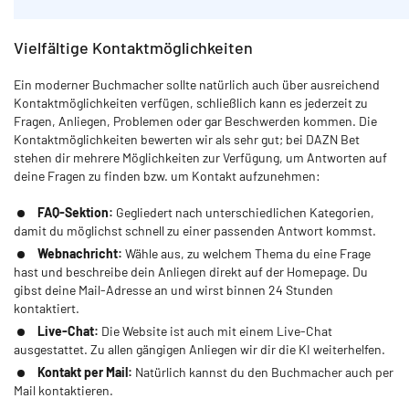
Vielfältige Kontaktmöglichkeiten
Ein moderner Buchmacher sollte natürlich auch über ausreichend
Kontaktmöglichkeiten verfügen, schließlich kann es jederzeit zu
Fragen, Anliegen, Problemen oder gar Beschwerden kommen. Die
Kontaktmöglichkeiten bewerten wir als sehr gut; bei DAZN Bet
stehen dir mehrere Möglichkeiten zur Verfügung, um Antworten auf
deine Fragen zu finden bzw. um Kontakt aufzunehmen:
FAQ-Sektion:
Gegliedert nach unterschiedlichen Kategorien,
damit du möglichst schnell zu einer passenden Antwort kommst.
Webnachricht:
Wähle aus, zu welchem Thema du eine Frage
hast und beschreibe dein Anliegen direkt auf der Homepage. Du
gibst deine Mail-Adresse an und wirst binnen 24 Stunden
kontaktiert.
Live-Chat:
Die Website ist auch mit einem Live-Chat
ausgestattet. Zu allen gängigen Anliegen wir dir die KI weiterhelfen.
Kontakt per Mail:
Natürlich kannst du den Buchmacher auch per
Mail kontaktieren.