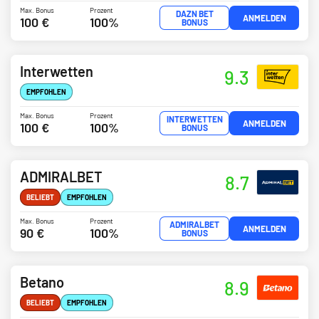
Max. Bonus
Prozent
DAZN BET
ANMELDEN
100 €
100%
BONUS
Interwetten
9.3
EMPFOHLEN
Max. Bonus
Prozent
INTERWETTEN
ANMELDEN
100 €
100%
BONUS
ADMIRALBET
8.7
BELIEBT
EMPFOHLEN
Max. Bonus
Prozent
ADMIRALBET
ANMELDEN
90 €
100%
BONUS
Betano
8.9
BELIEBT
EMPFOHLEN