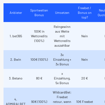
Freebet /
Sportwetten
Neu
Anbieter
Umsetzen
Bonus on
Bonus
Quot
top?
Reingewinn
100€ in
aus Wette
1. bet365
Wettcredits
mit
Nein
(100%)
Wettcredits
auszahlbar
3x
2. Bwin
100€ (100%)
Einzahlung +
Nein
3x Bonus
x
3. Betano
80 €
Einzahlung,
20 €
5x Bonus
WildcardBet:
Freebet
4.
90€ (100%)
retour, wenn
10€ Freebet
ADMIRALBET