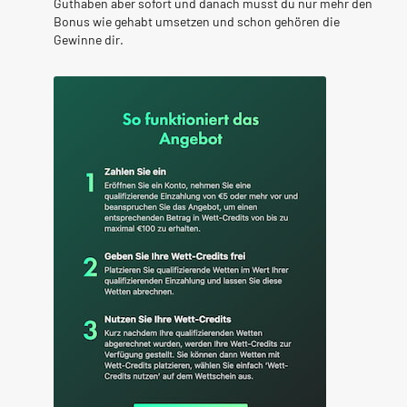
Guthaben aber sofort und danach musst du nur mehr den
Bonus wie gehabt umsetzen und schon gehören die
Gewinne dir.