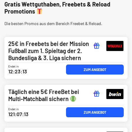
Gratis Wettguthaben, Freebets & Reload
Promotions
Die besten Promos aus dem Bereich Freebet & Reload.
25€ in Freebets bei der Mission
Fußball zum 1. Spieltag der 2.
Bundesliga & 3. Liga sichern
Endet in
ZUM ANGEBOT
12
:
23
:
12
Täglich eine 5€ FreeBet bei
Multi-Matchball sichern
Endet in
ZUM ANGEBOT
121
:
07
:
12