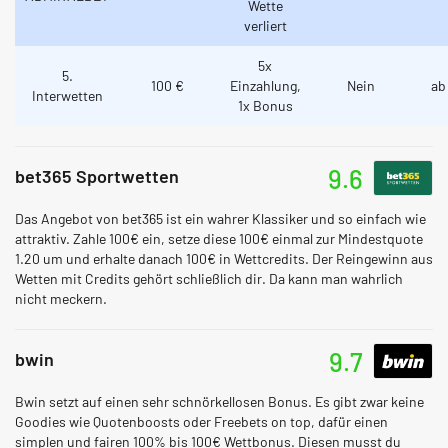
Wette
verliert
5x
5.
100 €
Einzahlung,
Nein
ab
Interwetten
1x Bonus
9.6
bet365 Sportwetten
Das Angebot von bet365 ist ein wahrer Klassiker und so einfach wie
attraktiv. Zahle 100€ ein, setze diese 100€ einmal zur Mindestquote
1.20 um und erhalte danach 100€ in Wettcredits. Der Reingewinn aus
Wetten mit Credits gehört schließlich dir. Da kann man wahrlich
nicht meckern.
9.7
bwin
Bwin setzt auf einen sehr schnörkellosen Bonus. Es gibt zwar keine
Goodies wie Quotenboosts oder Freebets on top, dafür einen
simplen und fairen 100% bis 100€ Wettbonus. Diesen musst du