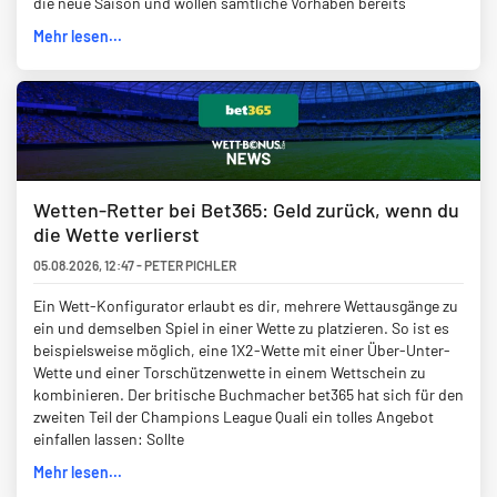
die neue Saison und wollen sämtliche Vorhaben bereits
Mehr lesen...
Wetten-Retter bei Bet365: Geld zurück, wenn du
die Wette verlierst
05.08.2026
,
12:47
-
PETER PICHLER
Ein Wett-Konfigurator erlaubt es dir, mehrere Wettausgänge zu
ein und demselben Spiel in einer Wette zu platzieren. So ist es
beispielsweise möglich, eine 1X2-Wette mit einer Über-Unter-
Wette und einer Torschützenwette in einem Wettschein zu
kombinieren. Der britische Buchmacher bet365 hat sich für den
zweiten Teil der Champions League Quali ein tolles Angebot
einfallen lassen: Sollte
Mehr lesen...