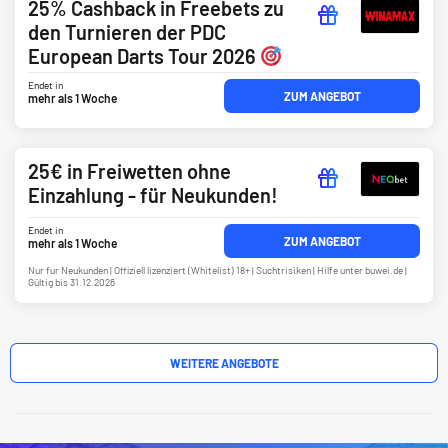
25% Cashback in Freebets zu
den Turnieren der PDC
European Darts Tour 2026
Endet in
ZUM ANGEBOT
mehr als 1 Woche
25€ in Freiwetten ohne
Einzahlung - für Neukunden!
Endet in
ZUM ANGEBOT
mehr als 1 Woche
Nur fur Neukunden | Offiziell lizenziert (Whitelist) 18+ | Suchtrisiken | Hilfe unter buwei.de |
Gültig bis 31.12.2026
WEITERE ANGEBOTE