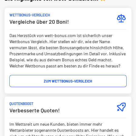
WETTBONUS-VERGLEICH
Vergleiche über 20 Boni!
Das Herzstück von wett-bonus.com ist sicherlich unser
Wettbonus Vergleich. Hier stellen wir dir, wie der Name
vermuten lässt, die besten Bonusangebote hinsichtlich Höhe,
Prozentmarke und Umsatzbedingungen im Detail vor. Inklusive
Beispiel, wie du aus deinem Bonus echtes Geld machst.
Welcher Wettbonus passt am besten zu dir Finde es heraus?
ZUM WETTBONUS-VERGLEICH
QUOTENBOOST
Verbesserte Quoten!
Im Wettsreit um neue Kunden, bieten immer mehr
Wettanbieter sogenannte Quotenboosts an. Hier handelt es