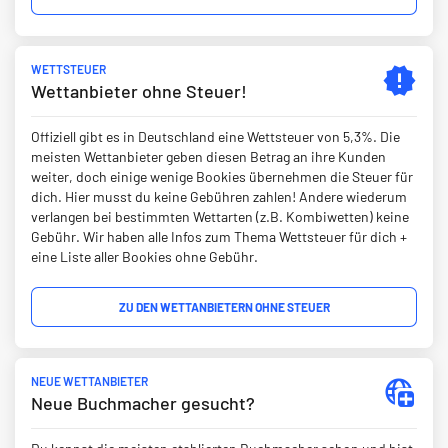
WETTSTEUER
Wettanbieter ohne Steuer!
Offiziell gibt es in Deutschland eine Wettsteuer von 5,3%. Die
meisten Wettanbieter geben diesen Betrag an ihre Kunden
weiter, doch einige wenige Bookies übernehmen die Steuer für
dich. Hier musst du keine Gebühren zahlen! Andere wiederum
verlangen bei bestimmten Wettarten (z.B. Kombiwetten) keine
Gebühr. Wir haben alle Infos zum Thema Wettsteuer für dich +
eine Liste aller Bookies ohne Gebühr.
ZU DEN WETTANBIETERN OHNE STEUER
NEUE WETTANBIETER
Neue Buchmacher gesucht?