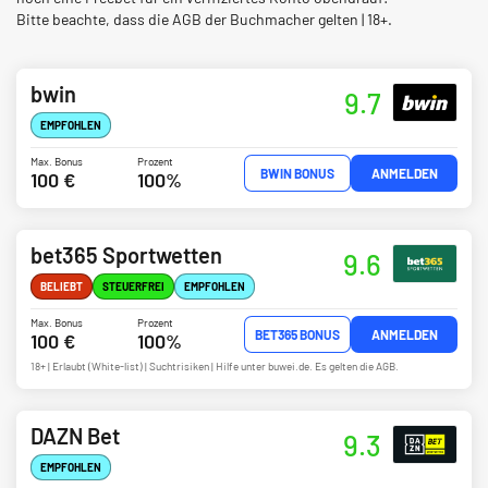
Bitte beachte, dass die AGB der Buchmacher gelten | 18+.
bwin
9.7
EMPFOHLEN
Max. Bonus
Prozent
BWIN BONUS
ANMELDEN
100 €
100%
bet365 Sportwetten
9.6
BELIEBT
STEUERFREI
EMPFOHLEN
Max. Bonus
Prozent
BET365 BONUS
ANMELDEN
100 €
100%
18+ | Erlaubt (White-list) | Suchtrisiken | Hilfe unter buwei.de. Es gelten die AGB.
DAZN Bet
9.3
EMPFOHLEN