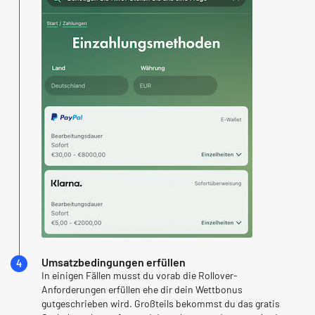
Umsatzbedingungen erfüllen
In einigen Fällen musst du vorab die Rollover-
Anforderungen erfüllen ehe dir dein Wettbonus
gutgeschrieben wird. Großteils bekommst du das gratis