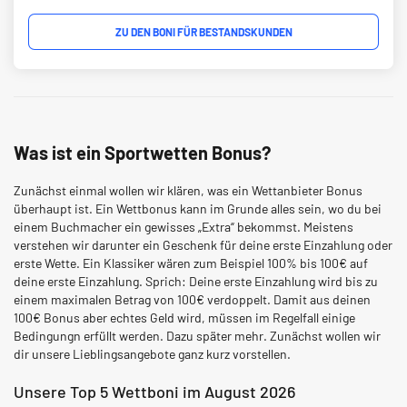
ZU DEN BONI FÜR BESTANDSKUNDEN
Was ist ein Sportwetten Bonus?
Zunächst einmal wollen wir klären, was ein Wettanbieter Bonus
überhaupt ist. Ein Wettbonus kann im Grunde alles sein, wo du bei
einem Buchmacher ein gewisses „Extra“ bekommst. Meistens
verstehen wir darunter ein Geschenk für deine erste Einzahlung oder
erste Wette. Ein Klassiker wären zum Beispiel 100% bis 100€ auf
deine erste Einzahlung. Sprich: Deine erste Einzahlung wird bis zu
einem maximalen Betrag von 100€ verdoppelt. Damit aus deinen
100€ Bonus aber echtes Geld wird, müssen im Regelfall einige
Bedingungn erfüllt werden. Dazu später mehr. Zunächst wollen wir
dir unsere Lieblingsangebote ganz kurz vorstellen.
Unsere Top 5 Wettboni im August 2026