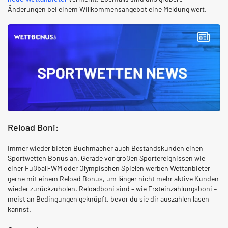
Änderungen bei einem Willkommensangebot eine Meldung wert.
Reload Boni:
Immer wieder bieten Buchmacher auch Bestandskunden einen
Sportwetten Bonus an. Gerade vor großen Sportereignissen wie
einer Fußball-WM oder Olympischen Spielen werben Wettanbieter
gerne mit einem Reload Bonus, um länger nicht mehr aktive Kunden
wieder zurückzuholen. Reloadboni sind – wie Ersteinzahlungsboni –
meist an Bedingungen geknüpft, bevor du sie dir auszahlen lasen
kannst.