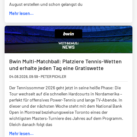
August erstellen und schon gelangst du
Mehr lesen...
Bwin Multi-Matchball: Platziere Tennis-Wetten
und erhalte jeden Tag eine Gratiswette
04.08.2026
,
09:59
-
PETER PICHLER
Der Tennissommer 2026 geht jetzt in seine heiße Phase: Die
Tour wechselt auf die schnellen Hardcourts in Nordamerika –
perfekt für offensives Power-Tennis und lange TV‑Abende. In
dieser und der nächsten Woche steht mit dem National Bank
Open in Montreal beziehungsweise Toronto eines der
wichtigsten Masters‑Turniere des Jahres auf dem Programm.
Gleich danach folgt das
Mehr lesen...