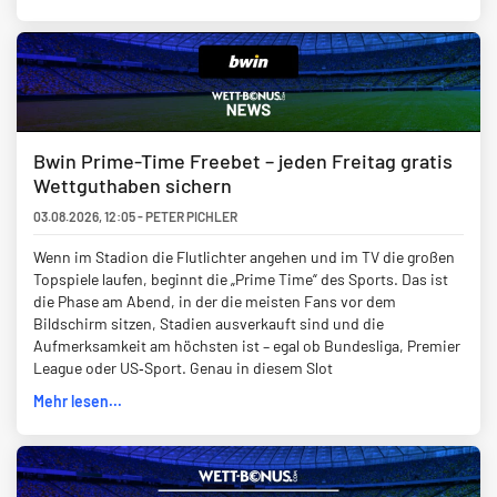
Bwin Prime-Time Freebet – jeden Freitag gratis
Wettguthaben sichern
03.08.2026
,
12:05
-
PETER PICHLER
Wenn im Stadion die Flutlichter angehen und im TV die großen
Topspiele laufen, beginnt die „Prime Time“ des Sports. Das ist
die Phase am Abend, in der die meisten Fans vor dem
Bildschirm sitzen, Stadien ausverkauft sind und die
Aufmerksamkeit am höchsten ist – egal ob Bundesliga, Premier
League oder US‑Sport. Genau in diesem Slot
Mehr lesen...