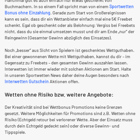
Manchmal gibt es auch einfach nur etwas geschenkt von
Buchmachern. In so einem Fall spricht man von einem
Sportwetten
Bonus ohne Einzahlung
. Gerade zum Start von Großereignissen
kann es sein, dass dir ein Wettanbieter einfach mal eine 5€ Freebet
schenkt. Egal ob geschenkt oder als Belohnung: Vergiss bei Freebets
nicht, dass du sie einmal umsetzen musst und dir am Ende „nur“ der
Reingewinn (Gesamter Gewinn abzüglich des Einsatzes).
Noch „besser“ aus Sicht von Spielern ist geschenktes Wettguthaben.
Bei einer gewonnenen Wette mit Wettguthaben, kannst du dir – im
Gegensatz zu Freebets – den gesamten Gewinn auszahlen lassen.
Interwetten ist immer wieder mit solchen Aktionen am Start. Halte
in unseren Sportwetten News daher deine Augen besonders nach
Interwetten Gutschein
Aktionen offen.
Wetten ohne Risiko bzw. weitere Angebote:
Der Kreativität sind bei Wettbonus Promotions keine Grenzen
gesetzt. Weitere Möglichkeiten für Promotions sind z.B. Wetten ohne
Risiko (Echtgeld retour bei verlorener Wette. Aber der Einsatz muss
durch dein Echtgeld gedeckt sein) oder diverse Gewinn- und
Tippspiele.