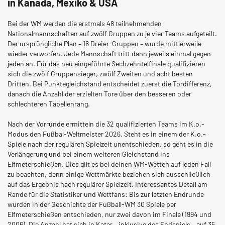
in Kanada, Mexiko & USA
Bei der WM werden die erstmals 48 teilnehmenden
Nationalmannschaften auf zwölf Gruppen zu je vier Teams aufgeteilt.
Der ursprüngliche Plan – 16 Dreier-Gruppen – wurde mittlerweile
wieder verworfen. Jede Mannschaft tritt dann jeweils einmal gegen
jeden an. Für das neu eingeführte Sechzehntelfinale qualifizieren
sich die zwölf Gruppensieger, zwölf Zweiten und acht besten
Dritten. Bei Punktegleichstand entscheidet zuerst die Tordifferenz,
danach die Anzahl der erzielten Tore über den besseren oder
schlechteren Tabellenrang.
Nach der Vorrunde ermitteln die 32 qualifizierten Teams im K.o.-
Modus den Fußbal-Weltmeister 2026. Steht es in einem der K.o.-
Spiele nach der regulären Spielzeit unentschieden, so geht es in die
Verlängerung und bei einem weiteren Gleichstand ins
Elfmeterschießen. Dies gilt es bei deinen WM-Wetten auf jeden Fall
zu beachten, denn einige Wettmärkte beziehen sich ausschließlich
auf das Ergebnis nach regulärer Spielzeit. Interessantes Detail am
Rande für die Statistiker und Wettfans: Bis zur letzten Endrunde
wurden in der Geschichte der Fußball-WM 30 Spiele per
Elfmeterschießen entschieden, nur zwei davon im Finale (1994 und
2006). Die Anzahl hat sich in Katar – inklusive des Endspiels – auf 35