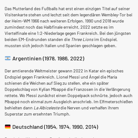
Das Mutterland des Fußballs hat erst einen einzigen Titel auf seiner
Visitenkarte stehen und lechzt seit dem legendären Wembley-Tor bei
der Heim-WM 1966 nach weiteren Erfolgen. 1990 und 2018 wurde
zumindest noch das Halbfinale erreicht, 2022 setzte es im
Viertelfinale eine 1:2-Niederlage gegen Frankreich. Bei den jüngsten
beiden EM-Endrunden standen die
Three Lions
im Endspiel,
mussten sich jedoch Italien und Spanien geschlagen geben.
Argentinien (1978, 1986, 2022)
Der amtierende Weltmeister gewann 2022 in Katar ein episches
Endspiel gegen Frankreich. Lionel Messi und Ángel die María
schienen die Weichen auf Sieg zu stellen, ehe ein später
Doppelschlag von Kylian Mbappé die Franzosen in die Verlängerung
rettete. Wo Messi zunächst einen Doppelpack schnürte, jedoch auch
Mbappé noch einmal zum Ausgleich anschrieb. Im Elfmeterschießen
behielten dann
La Albiceleste
die Nerven und verhalfen ihrem
Superstar zum ersehnten Triumph.
Deutschland (1954, 1974, 1990, 2014)