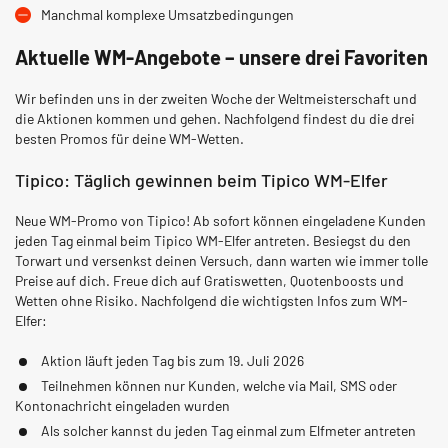
Manchmal komplexe Umsatzbedingungen
Aktuelle WM-Angebote – unsere drei Favoriten
Wir befinden uns in der zweiten Woche der Weltmeisterschaft und
die Aktionen kommen und gehen. Nachfolgend findest du die drei
besten Promos für deine WM-Wetten.
Tipico: Täglich gewinnen beim Tipico WM-Elfer
Neue WM-Promo von Tipico! Ab sofort können eingeladene Kunden
jeden Tag einmal beim Tipico WM-Elfer antreten. Besiegst du den
Torwart und versenkst deinen Versuch, dann warten wie immer tolle
Preise auf dich. Freue dich auf Gratiswetten, Quotenboosts und
Wetten ohne Risiko. Nachfolgend die wichtigsten Infos zum WM-
Elfer:
Aktion läuft jeden Tag bis zum 19. Juli 2026
Teilnehmen können nur Kunden, welche via Mail, SMS oder
Kontonachricht eingeladen wurden
Als solcher kannst du jeden Tag einmal zum Elfmeter antreten