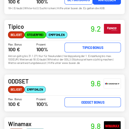
100 €
100%
18+ | Erlaubt (White-list) | Suchtrisiken | Hilfe unter buwei.de. Es gelten die AGB.
Tipico
9.2
BELIEBT
STEUERFREI
EMPFOHLEN
Max. Bonus
Prozent
TIPICO BONUS
100 €
100%
Aktion gültig bis 31.1.27 | Nur für Neukunden | Verdoppelung der 1. Einzahlung bis max.
100EUR | Wetten ab 18 | Erlaubt (Whitelist der GGL) | Glücksspiel kann süchtig machen |
Wette verantwortungsbewusst | Hilfe unter www.buwei.de
ODDSET
9.6
BELIEBT
EMPFOHLEN
Max. Bonus
Prozent
ODDSET BONUS
100 €
100%
Winamax
9.8