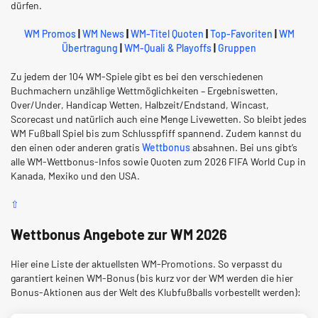
dürfen.
WM Promos
|
WM News
|
WM-Titel Quoten
|
Top-Favoriten
|
WM
Übertragung
|
WM-Quali & Playoffs
|
Gruppen
Zu jedem der 104 WM-Spiele gibt es bei den verschiedenen
Buchmachern unzählige Wettmöglichkeiten – Ergebniswetten,
Over/Under, Handicap Wetten, Halbzeit/Endstand, Wincast,
Scorecast und natürlich auch eine Menge Livewetten. So bleibt jedes
WM Fußball Spiel bis zum Schlusspfiff spannend. Zudem kannst du
den einen oder anderen gratis
Wettbonus
absahnen. Bei uns gibt’s
alle WM-Wettbonus-Infos sowie Quoten zum 2026 FIFA World Cup in
Kanada, Mexiko und den USA.
⇧
Wettbonus Angebote zur WM 2026
Hier eine Liste der aktuellsten WM-Promotions. So verpasst du
garantiert keinen WM-Bonus (bis kurz vor der WM werden die hier
Bonus-Aktionen aus der Welt des Klubfußballs vorbestellt werden):