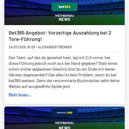
Bet365 Angebot: Vorzeitige Auszahlung bei 2
Tore-Führung!
24.07.2026
,
10:03
-
ALEXANDER TRENKER
Das Team, auf das du gewettet hast, lag mit 2:0 vorne, hat
diese Führung jedoch noch aus der Hand gegeben? Statt eines
schon sicher geglaubten Gewinns bist du am Ende mit leeren
Händen dagestanden? Das alles ist kein Problem, wenn du bei
bet365 wettest. Denn der renommierte Buchmacher zahlt deine
Wetten auf ausgewählte Spiele jetzt
Mehr lesen...