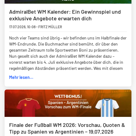
AdmiralBet WM Kalender: Ein Gewinnspiel und
exklusive Angebote erwarten dich
17.07.2026
,
10:08
-
FRITZ MÜLLER
Noch vier Teams sind übrig – wir befinden uns im Halbfinale der
WM-Endrunde. Die Buchmacher sind bemüht, dir über den
gesamten Zeitraum tolle Sportwetten Boni zu präsentieren.
Nun gesellt sich auch der AdmiralBet WM Kalender dazu –
vorerst warten bis 4. Juli exklusive Angebote über dich, die in
regelmäßigen Abständen präsentiert werden. Wes mit diesem
Mehr lesen...
Finale der Fußball WM 2026: Vorschau, Quoten &
Tipp zu Spanien vs Argentinien – 19.07.2026