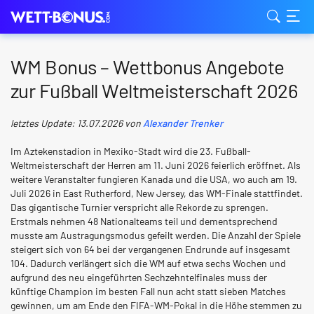
WM Bonus – Wettbonus Angebote
zur Fußball Weltmeisterschaft 2026
letztes Update: 13.07.2026 von
Alexander Trenker
Im Aztekenstadion in Mexiko-Stadt wird die 23. Fußball-
Weltmeisterschaft der Herren am 11. Juni 2026 feierlich eröffnet. Als
weitere Veranstalter fungieren Kanada und die USA, wo auch am 19.
Juli 2026 in East Rutherford, New Jersey, das WM-Finale stattfindet.
Das gigantische Turnier verspricht alle Rekorde zu sprengen.
Erstmals nehmen 48 Nationalteams teil und dementsprechend
musste am Austragungsmodus gefeilt werden. Die Anzahl der Spiele
steigert sich von 64 bei der vergangenen Endrunde auf insgesamt
104. Dadurch verlängert sich die WM auf etwa sechs Wochen und
aufgrund des neu eingeführten Sechzehntelfinales muss der
künftige Champion im besten Fall nun acht statt sieben Matches
gewinnen, um am Ende den FIFA-WM-Pokal in die Höhe stemmen zu