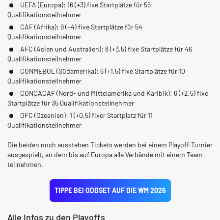
UEFA (Europa): 16 (+3) fixe Startplätze für 55
Qualifikationsteilnehmer
CAF (Afrika): 9 (+4) fixe Startplätze für 54
Qualifikationsteilnehmer
AFC (Asien und Australien): 8 (+3,5) fixe Startplätze für 46
Qualifikationsteilnehmer
CONMEBOL (Südamerika): 6 (+1,5) fixe Startplätze für 10
Qualifikationsteilnehmer
CONCACAF (Nord- und Mittelamerika und Karibik): 6 (+2,5) fixe
Startplätze für 35 Qualifikationsteilnehmer
OFC (Ozeanien): 1 (+0,5) fixer Startplatz für 11
Qualifikationsteilnehmer
Die beiden noch ausstehen Tickets werden bei einem Playoff-Turnier
ausgespielt, an dem bis auf Europa alle Verbände mit einem Team
teilnehmen.
TIPPE BEI ODDSET AUF DIE WM 2026
Alle Infos zu den Playoffs