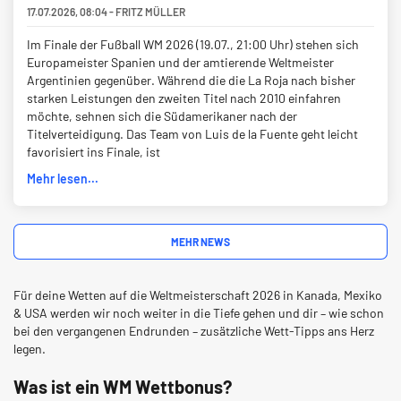
17.07.2026
,
08:04
-
FRITZ MÜLLER
Im Finale der Fußball WM 2026 (19.07., 21:00 Uhr) stehen sich
Europameister Spanien und der amtierende Weltmeister
Argentinien gegenüber. Während die die La Roja nach bisher
starken Leistungen den zweiten Titel nach 2010 einfahren
möchte, sehnen sich die Südamerikaner nach der
Titelverteidigung. Das Team von Luis de la Fuente geht leicht
favorisiert ins Finale, ist
Mehr lesen...
MEHR NEWS
Für deine Wetten auf die Weltmeisterschaft 2026 in Kanada, Mexiko
& USA werden wir noch weiter in die Tiefe gehen und dir – wie schon
bei den vergangenen Endrunden – zusätzliche Wett-Tipps ans Herz
legen.
Was ist ein WM Wettbonus?