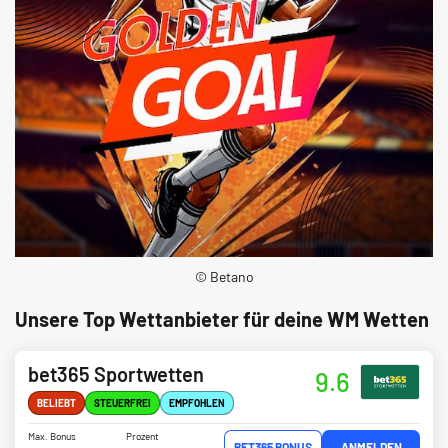
© Betano
Unsere Top Wettanbieter für deine WM Wetten
bet365 Sportwetten
9.6
BELIEBT
STEUERFREI
EMPFOHLEN
Max. Bonus
Prozent
BET365 BONUS
ANMELDEN