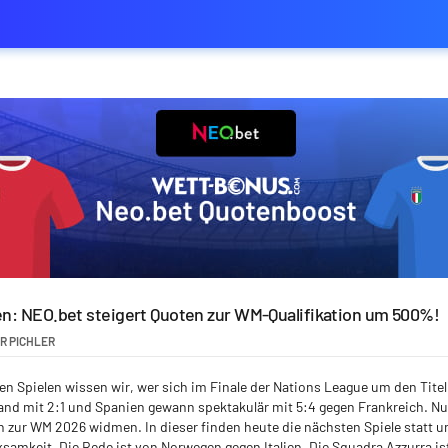
en: NEO.bet steigert Quoten zur WM-Qualifikation um 500%!
R PICHLER
 Spielen wissen wir, wer sich im Finale der Nations League um den Titel d
and mit 2:1 und Spanien gewann spektakulär mit 5:4 gegen Frankreich. Nu
on zur WM 2026 widmen. In dieser finden heute die nächsten Spiele statt u
ksamkeit. Die Rede ist von Norwegen gegen Italien. Die Squadra Azzurra i