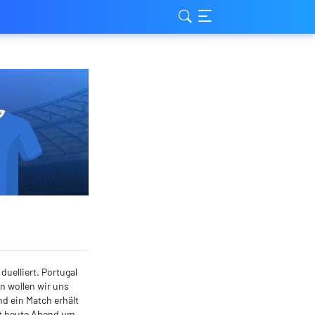
uelliert. Portugal
n wollen wir uns
nd ein Match erhält
st heute Abend um