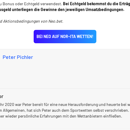
u Bonus oder Echtgeld verwendest.
Bei Echtgeld bekommst du die Erträg
nusgeld unterliegen die Gewinne den jeweiligen Umsatzbedingungen.
nd Aktionsbedingungen von Neo.bet.
BEI NEO AUF NOR-ITA WETTEN!
Peter Pichler
or
hr 2020 war Peter bereit für eine neue Herausforderung und heuerte bei
m Allgemeinen, hat sich Peter auch dem Sportwetten selbst verschrieben. 
mer wieder persönliche Erfahrungen mit den Wettanbietern einfließen.