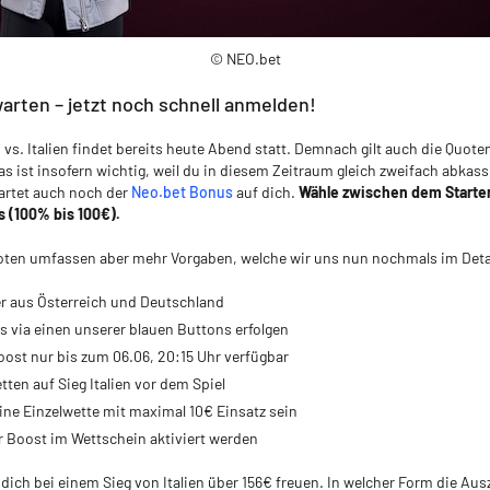
© NEO.bet
warten – jetzt noch schnell anmelden!
s. Italien findet bereits heute Abend statt. Demnach gilt auch die Quot
s ist insofern wichtig, weil du in diesem Zeitraum gleich zweifach abkas
rtet auch noch der
Neo.bet Bonus
auf dich.
Wähle zwischen dem Starte
 (100% bis 100€).
oten umfassen aber mehr Vorgaben, welche wir uns nun nochmals im Deta
er aus Österreich und Deutschland
via einen unserer blauen Buttons erfolgen
oost nur bis zum 06.06, 20:15 Uhr verfügbar
tten auf Sieg Italien vor dem Spiel
ine Einzelwette mit maximal 10€ Einsatz sein
Boost im Wettschein aktiviert werden
 dich bei einem Sieg von Italien über 156€ freuen. In welcher Form die Aus