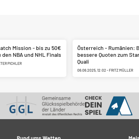
ch Mission - bis zu 50€
Österreich - Rumänien: 
u den NBA und NHL Finals
bessere Quoten zum Sta
Quali
TER PICHLER
06.06.2025
,
12:02
-
FRITZ MÜLLER
Rund ums Wetten
Meis