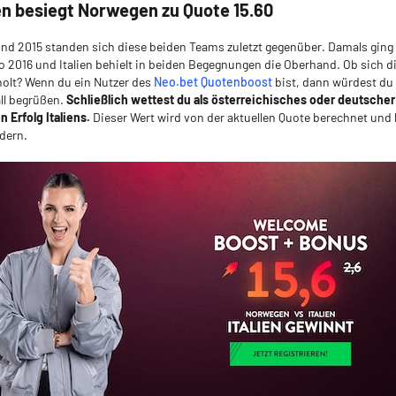
ien besiegt Norwegen zu Quote 15.60
und 2015 standen sich diese beiden Teams zuletzt gegenüber. Damals ging
ro 2016 und Italien behielt in beiden Begegnungen die Oberhand. Ob sich d
holt? Wenn du ein Nutzer des
Neo.bet Quotenboost
bist, dann würdest du 
all begrüßen.
Schließlich wettest du als österreichisches oder deutsche
 Erfolg Italiens.
Dieser Wert wird von der aktuellen Quote berechnet und 
dern.