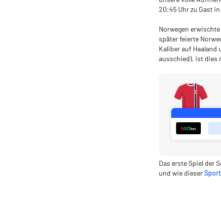
20:45 Uhr zu Gast in
Norwegen erwischte 
später feierte Norwe
Kaliber auf Haaland 
ausschied), ist dies
Das erste Spiel der 
und wie dieser
Spor