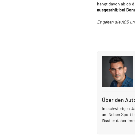
hängt davon ab ob d
ausgezahlt; bei Bo
Es gelten die AGB u
Über den Aut
Im schwierigen Ja
an. Neben Sport i
lässt er daher im