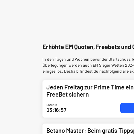
Erhöhte EM Quoten, Freebets und 
In den Tagen und Wochen bevor der Startschuss f
Überlegungen werden auch EM Sieger Wetten 2024 
einiges los. Deshalb findest du nachfolgend alle 
Jeden Freitag zur Prime Time ein
FreeBet sichern
Endet in
03
:
16
:
57
Betano Master: Beim gratis Tippsp