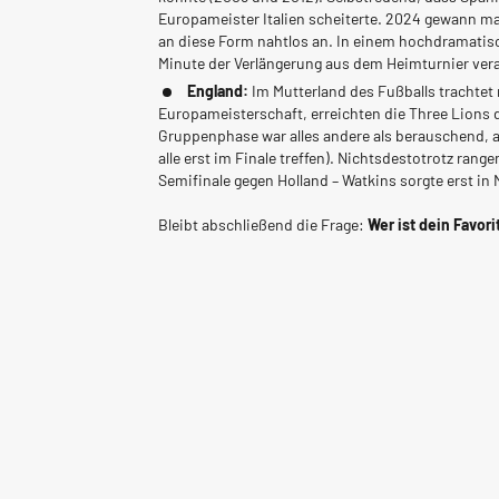
Europameister Italien scheiterte. 2024 gewann ma
an diese Form nahtlos an. In einem hochdramatisc
Minute der Verlängerung aus dem Heimturnier vera
England:
Im Mutterland des Fußballs trachtet 
Europameisterschaft, erreichten die Three Lions 
Gruppenphase war alles andere als berauschend, a
alle erst im Finale treffen). Nichtsdestotrotz ran
Semifinale gegen Holland – Watkins sorgte erst in M
Bleibt abschließend die Frage:
Wer ist dein Favori