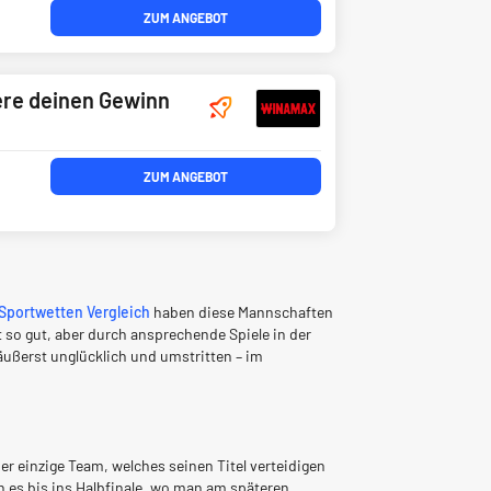
ZUM ANGEBOT
ere deinen Gewinn
ZUM ANGEBOT
Sportwetten Vergleich
haben diese Mannschaften
t so gut, aber durch ansprechende Spiele in der
ßerst unglücklich und umstritten – im
r einzige Team, welches seinen Titel verteidigen
n es bis ins Halbfinale, wo man am späteren