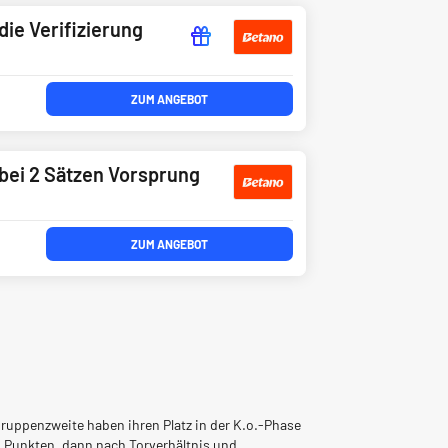
die Verifizierung
ZUM ANGEBOT
bei 2 Sätzen Vorsprung
ZUM ANGEBOT
ruppenzweite haben ihren Platz in der K.o.-Phase
ch Punkten, dann nach Torverhältnis und