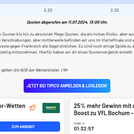
2.20
2.25
Quoten abgerufen am 11.07.2024, 13:00 Uhr.
en Quoten bis hin zu absoluten Mega-Quoten, die ein hohes Risiko, aber a
 Verschiebungen, aber mittlerweile befinden wir uns im Viertelfinale und e
ste gegen Frankreich die Segel streichen. Es sind noch einige Spiele zu 
zeitig mitzunehmen. Hierfür haben wir dir einen Quotenvergleich erstellt,
gelten die AGB der Wettanbieter. | 18+
JETZT BEI TIPICO ANMELDEN & LOSLEGEN!
or-Wetten
25% mehr Gewinn mit 
Boost zu VfL Bochum -
Endet in
ZUM ANGEBOT
01
:
32
:
57