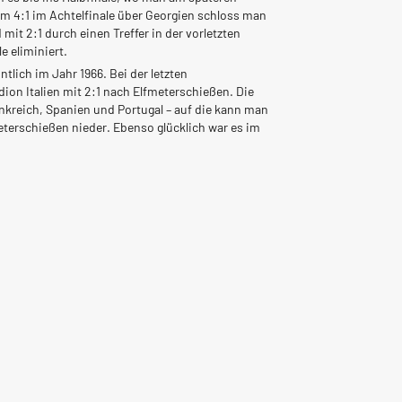
em 4:1 im Achtelfinale über Georgien schloss man
t 2:1 durch einen Treffer in der vorletzten
 eliminiert.
tlich im Jahr 1966. Bei der letzten
ion Italien mit 2:1 nach Elfmeterschießen. Die
nkreich, Spanien und Portugal – auf die kann man
fmeterschießen nieder. Ebenso glücklich war es im