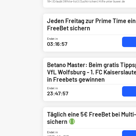
18+ | Erlaubt (White-list) | Suchtrisiken | Hilfe unter buwei.de
Jeden Freitag zur Prime Time ein
FreeBet sichern
Endet in
03
:
16
:
57
Betano Master: Beim gratis Tippsp
VfL Wolfsburg - 1. FC Kaiserslaut
in Freebets gewinnen
Endet in
23
:
47
:
57
Täglich eine 5€ FreeBet bei Multi
sichern
Endet in