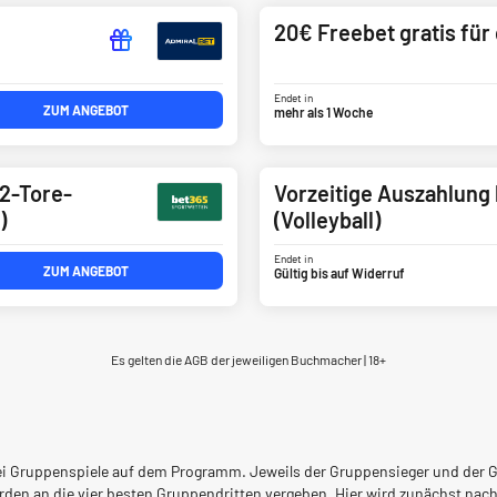
20€ Freebet gratis für 
Endet in
ZUM ANGEBOT
mehr als 1 Woche
 2-Tore-
Vorzeitige Auszahlung 
)
(Volleyball)
Endet in
ZUM ANGEBOT
Gültig bis auf Widerruf
Es gelten die AGB der jeweiligen Buchmacher | 18+
ei Gruppenspiele auf dem Programm. Jeweils der Gruppensieger und der G
erden an die vier besten Gruppendritten vergeben. Hier wird zunächst na