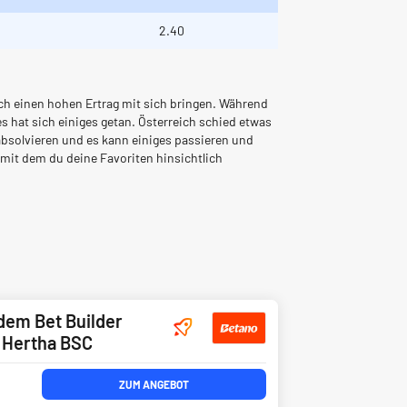
2.40
uch einen hohen Ertrag mit sich bringen. Während
s hat sich einiges getan. Österreich schied etwas
absolvieren und es kann einiges passieren und
 mit dem du deine Favoriten hinsichtlich
dem Bet Builder
 Hertha BSC
ZUM ANGEBOT