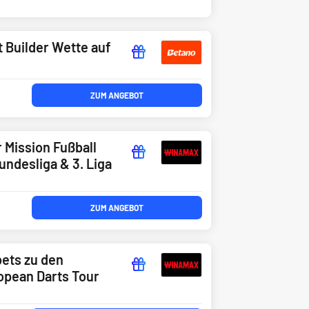
t Builder Wette auf
ZUM ANGEBOT
r Mission Fußball
Bundesliga & 3. Liga
ZUM ANGEBOT
ets zu den
opean Darts Tour