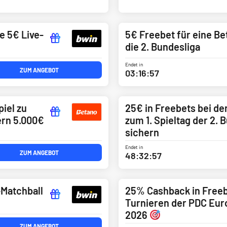
e 5€ Live-
5€ Freebet für eine Be
die 2. Bundesliga
Endet in
ZUM ANGEBOT
03
:
16
:
57
iel zu
25€ in Freebets bei de
ern 5.000€
zum 1. Spieltag der 2. 
sichern
Endet in
ZUM ANGEBOT
48
:
32
:
57
-Matchball
25% Cashback in Freeb
Turnieren der PDC Eur
2026
ZUM ANGEBOT