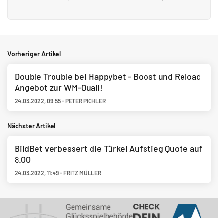
Vorheriger Artikel
Double Trouble bei Happybet - Boost und Reload
Angebot zur WM-Quali!
24.03.2022
,
09:55
-
PETER PICHLER
Nächster Artikel
BildBet verbessert die Türkei Aufstieg Quote auf
8.00
24.03.2022
,
11:49
-
FRITZ MÜLLER