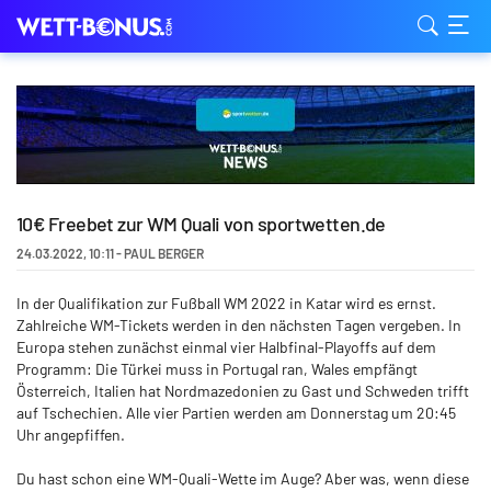
10€ Freebet zur WM Quali von sportwetten.de
24.03.2022
,
10:11
-
PAUL BERGER
In der Qualifikation zur Fußball WM 2022 in Katar wird es ernst.
Zahlreiche WM-Tickets werden in den nächsten Tagen vergeben. In
Europa stehen zunächst einmal vier Halbfinal-Playoffs auf dem
Programm: Die Türkei muss in Portugal ran, Wales empfängt
Österreich, Italien hat Nordmazedonien zu Gast und Schweden trifft
auf Tschechien. Alle vier Partien werden am Donnerstag um 20:45
Uhr angepfiffen.
Du hast schon eine WM-Quali-Wette im Auge? Aber was, wenn diese