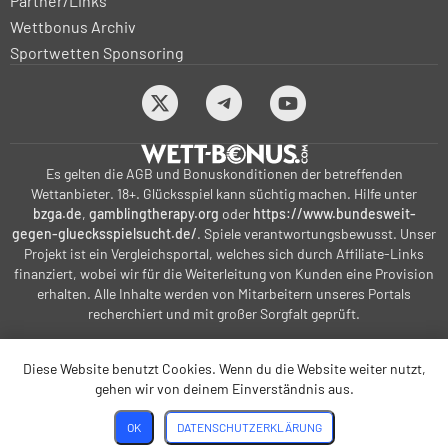
Partner/Links
Wettbonus Archiv
Sportwetten Sponsoring
Es gelten die AGB und Bonuskonditionen der betreffenden
Wettanbieter. 18+. Glücksspiel kann süchtig machen. Hilfe unter
bzga.de
,
gamblingtherapy.org
oder
https://www.bundesweit-
gegen-gluecksspielsucht.de/
. Spiele verantwortungsbewusst. Unser
Projekt ist ein Vergleichsportal, welches sich durch Affiliate-Links
finanziert, wobei wir für die Weiterleitung von Kunden eine Provision
erhalten. Alle Inhalte werden von Mitarbeitern unseres Portals
recherchiert und mit großer Sorgfalt geprüft.
Diese Website benutzt Cookies. Wenn du die Website weiter nutzt,
bonus-betting.dk
bonus-parissportifs-gratuits.com
gehen wir von deinem Einverständnis aus.
kalyteri-stoiximatiki.gr
sportfogadas-magyarorszagon1.hu
OK
DATENSCHUTZERKLÄRUNG
weddenbonus.com
wett-bonus.com