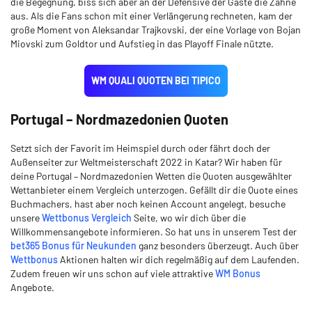
die Begegnung, biss sich aber an der Defensive der Gäste die Zähne
aus. Als die Fans schon mit einer Verlängerung rechneten, kam der
große Moment von Aleksandar Trajkovski, der eine Vorlage von Bojan
Miovski zum Goldtor und Aufstieg in das Playoff Finale nützte.
WM QUALI QUOTEN BEI TIPICO
Portugal – Nordmazedonien Quoten
Setzt sich der Favorit im Heimspiel durch oder fährt doch der
Außenseiter zur Weltmeisterschaft 2022 in Katar? Wir haben für
deine Portugal – Nordmazedonien Wetten die Quoten ausgewählter
Wettanbieter einem Vergleich unterzogen. Gefällt dir die Quote eines
Buchmachers, hast aber noch keinen Account angelegt, besuche
unsere
Wettbonus Vergleich
Seite, wo wir dich über die
Willkommensangebote informieren. So hat uns in unserem Test der
bet365 Bonus für Neukunden
ganz besonders überzeugt. Auch über
Wettbonus
Aktionen halten wir dich regelmäßig auf dem Laufenden.
Zudem freuen wir uns schon auf viele attraktive
WM Bonus
Angebote.