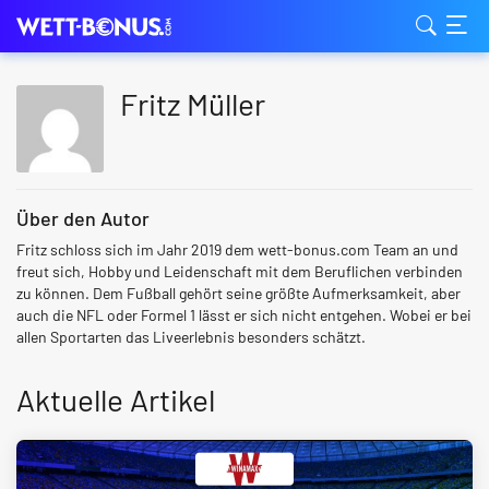
Fritz Müller
Über den Autor
Fritz schloss sich im Jahr 2019 dem wett-bonus.com Team an und
freut sich, Hobby und Leidenschaft mit dem Beruflichen verbinden
zu können. Dem Fußball gehört seine größte Aufmerksamkeit, aber
auch die NFL oder Formel 1 lässt er sich nicht entgehen. Wobei er bei
allen Sportarten das Liveerlebnis besonders schätzt.
Aktuelle Artikel