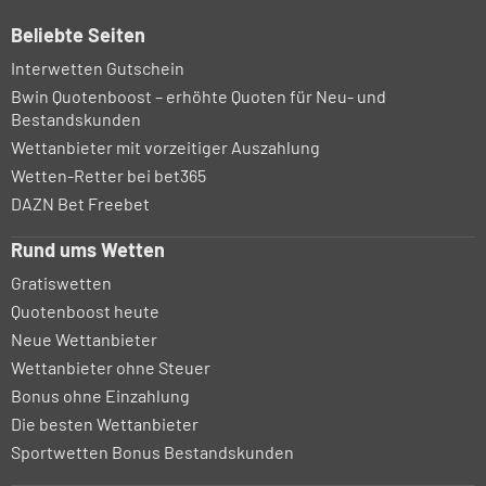
Beliebte Seiten
Interwetten Gutschein
Bwin Quotenboost – erhöhte Quoten für Neu- und
Bestandskunden
Wettanbieter mit vorzeitiger Auszahlung
Wetten-Retter bei bet365
DAZN Bet Freebet
Rund ums Wetten
Gratiswetten
Quotenboost heute
Neue Wettanbieter
Wettanbieter ohne Steuer
Bonus ohne Einzahlung
Die besten Wettanbieter
Sportwetten Bonus Bestandskunden