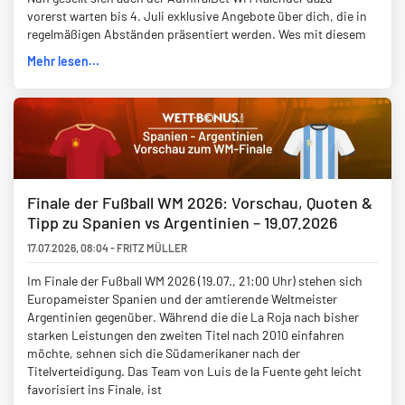
vorerst warten bis 4. Juli exklusive Angebote über dich, die in
regelmäßigen Abständen präsentiert werden. Wes mit diesem
Mehr lesen...
Finale der Fußball WM 2026: Vorschau, Quoten &
Tipp zu Spanien vs Argentinien – 19.07.2026
17.07.2026
,
08:04
-
FRITZ MÜLLER
Im Finale der Fußball WM 2026 (19.07., 21:00 Uhr) stehen sich
Europameister Spanien und der amtierende Weltmeister
Argentinien gegenüber. Während die die La Roja nach bisher
starken Leistungen den zweiten Titel nach 2010 einfahren
möchte, sehnen sich die Südamerikaner nach der
Titelverteidigung. Das Team von Luis de la Fuente geht leicht
favorisiert ins Finale, ist