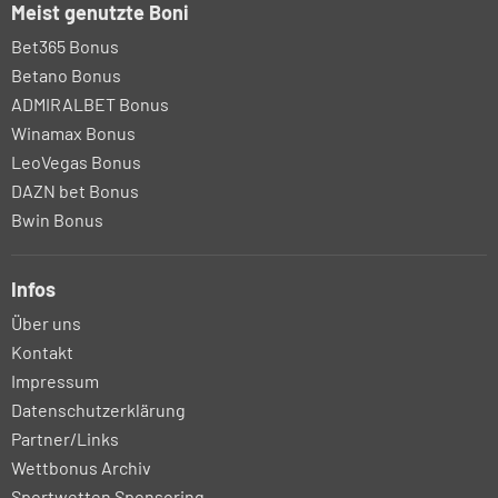
Meist genutzte Boni
Bet365 Bonus
Betano Bonus
ADMIRALBET Bonus
Winamax Bonus
LeoVegas Bonus
DAZN bet Bonus
Bwin Bonus
Infos
Über uns
Kontakt
Impressum
Datenschutzerklärung
Partner/Links
Wettbonus Archiv
Sportwetten Sponsoring