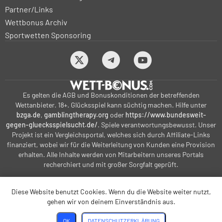
Partner/Links
Wettbonus Archiv
Sportwetten Sponsoring
Es gelten die AGB und Bonuskonditionen der betreffenden
Wettanbieter. 18+. Glücksspiel kann süchtig machen. Hilfe unter
bzga.de
,
gamblingtherapy.org
oder
https://www.bundesweit-
gegen-gluecksspielsucht.de/
. Spiele verantwortungsbewusst. Unser
Projekt ist ein Vergleichsportal, welches sich durch Affiliate-Links
finanziert, wobei wir für die Weiterleitung von Kunden eine Provision
erhalten. Alle Inhalte werden von Mitarbeitern unseres Portals
recherchiert und mit großer Sorgfalt geprüft.
Diese Website benutzt Cookies. Wenn du die Website weiter nutzt,
bonus-betting.dk
bonus-parissportifs-gratuits.com
gehen wir von deinem Einverständnis aus.
kalyteri-stoiximatiki.gr
sportfogadas-magyarorszagon1.hu
OK
DATENSCHUTZERKLÄRUNG