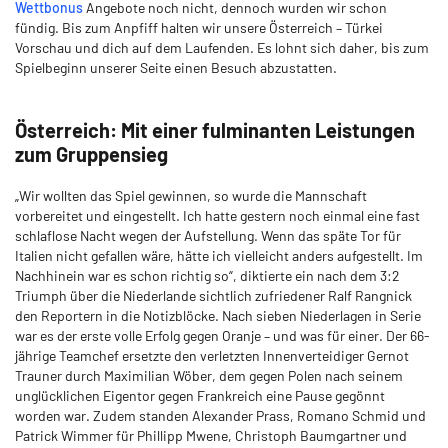
Wettbonus
Angebote noch nicht, dennoch wurden wir schon
fündig. Bis zum Anpfiff halten wir unsere Österreich – Türkei
Vorschau und dich auf dem Laufenden. Es lohnt sich daher, bis zum
Spielbeginn unserer Seite einen Besuch abzustatten.
Österreich: Mit einer fulminanten Leistungen
zum Gruppensieg
„Wir wollten das Spiel gewinnen, so wurde die Mannschaft
vorbereitet und eingestellt. Ich hatte gestern noch einmal eine fast
schlaflose Nacht wegen der Aufstellung. Wenn das späte Tor für
Italien nicht gefallen wäre, hätte ich vielleicht anders aufgestellt. Im
Nachhinein war es schon richtig so“, diktierte ein nach dem 3:2
Triumph über die Niederlande sichtlich zufriedener Ralf Rangnick
den Reportern in die Notizblöcke. Nach sieben Niederlagen in Serie
war es der erste volle Erfolg gegen Oranje – und was für einer. Der 66-
jährige Teamchef ersetzte den verletzten Innenverteidiger Gernot
Trauner durch Maximilian Wöber, dem gegen Polen nach seinem
unglücklichen Eigentor gegen Frankreich eine Pause gegönnt
worden war. Zudem standen Alexander Prass, Romano Schmid und
Patrick Wimmer für Phillipp Mwene, Christoph Baumgartner und