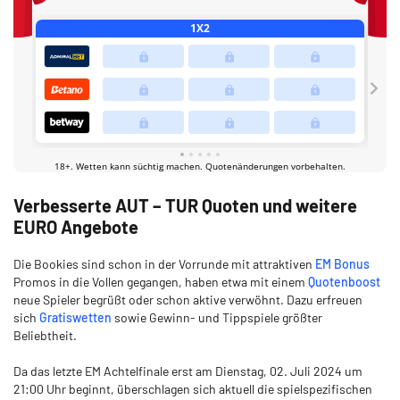
Verbesserte AUT – TUR Quoten und weitere
EURO Angebote
Die Bookies sind schon in der Vorrunde mit attraktiven
EM Bonus
Promos in die Vollen gegangen, haben etwa mit einem
Quotenboost
neue Spieler begrüßt oder schon aktive verwöhnt. Dazu erfreuen
sich
Gratiswetten
sowie Gewinn- und Tippspiele größter
Beliebtheit.
Da das letzte EM Achtelfinale erst am Dienstag, 02. Juli 2024 um
21:00 Uhr beginnt, überschlagen sich aktuell die spielspezifischen