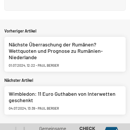
Vorheriger Artikel
Nächste Überraschung der Rumänen?
Wettquoten und Prognose zu Rumänien-
Niederlande
01.07.2024
,
12:22
-
PAUL BERGER
Nächster Artikel
Wimbledon: 11 Euro Guthaben von Interwetten
geschenkt
04.07.2024
,
13:39
-
PAUL BERGER