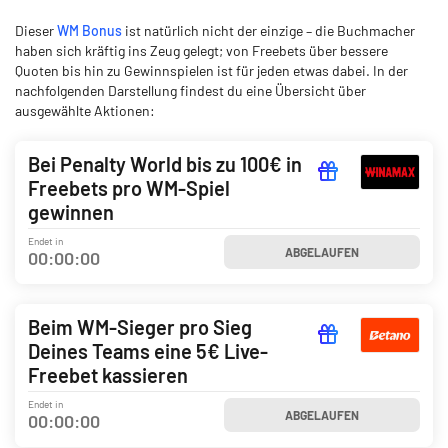
Dieser
WM Bonus
ist natürlich nicht der einzige – die Buchmacher
haben sich kräftig ins Zeug gelegt; von Freebets über bessere
Quoten bis hin zu Gewinnspielen ist für jeden etwas dabei. In der
nachfolgenden Darstellung findest du eine Übersicht über
ausgewählte Aktionen:
Bei Penalty World bis zu 100€ in
Freebets pro WM-Spiel
gewinnen
Endet in
ABGELAUFEN
00
:
00
:
00
Beim WM-Sieger pro Sieg
Deines Teams eine 5€ Live-
Freebet kassieren
Endet in
ABGELAUFEN
00
:
00
:
00