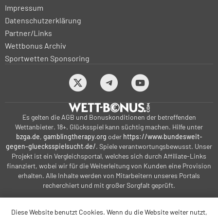
Impressum
Datenschutzerklärung
Partner/Links
Wettbonus Archiv
Sportwetten Sponsoring
Es gelten die AGB und Bonuskonditionen der betreffenden
Wettanbieter. 18+. Glücksspiel kann süchtig machen. Hilfe unter
bzga.de
,
gamblingtherapy.org
oder
https://www.bundesweit-
gegen-gluecksspielsucht.de/
. Spiele verantwortungsbewusst. Unser
Projekt ist ein Vergleichsportal, welches sich durch Affiliate-Links
finanziert, wobei wir für die Weiterleitung von Kunden eine Provision
erhalten. Alle Inhalte werden von Mitarbeitern unseres Portals
recherchiert und mit großer Sorgfalt geprüft.
Diese Website benutzt Cookies. Wenn du die Website weiter nutzt,