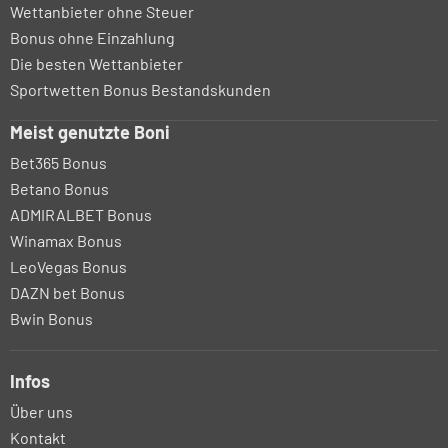
Wettanbieter ohne Steuer
Bonus ohne Einzahlung
Die besten Wettanbieter
Sportwetten Bonus Bestandskunden
Meist genutzte Boni
Bet365 Bonus
Betano Bonus
ADMIRALBET Bonus
Winamax Bonus
LeoVegas Bonus
DAZN bet Bonus
Bwin Bonus
Infos
Über uns
Kontakt