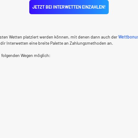
JETZT BEI INTERWETTEN EINZAHLEN!
rsten Wetten platziert werden können, mit denen dann auch der
Wettbonu
t dir Interwetten eine breite Palette an Zahlungsmethoden an.
n folgenden Wegen möglich: