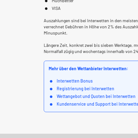
MuchBetter
VISA
Auszahlungen sind bei Interwetten in den meisten
verrechnet Gebühren in Höhe von 2% des Auszahlun
Minuspunkt.
Längere Zeit, konkret zwei bis sieben Werktage, m
Normalfall zügig und wochentags innerhalb von 24 
Mehr über den Wettanbieter Interwetten:
Interwetten Bonus
Registrierung bei Interwetten
Wettangebot und Quoten bei Interwetten
Kundenservice und Support bei Interwett