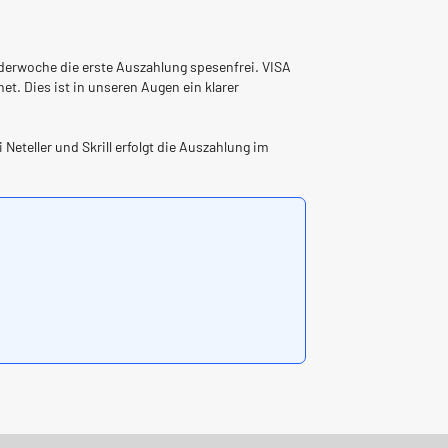
nderwoche die erste Auszahlung spesenfrei. VISA
. Dies ist in unseren Augen ein klarer
eteller und Skrill erfolgt die Auszahlung im