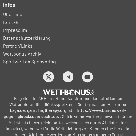
Infos
Über uns
Kontakt
Impressum
Datenschutzerklärung
Partner/Links
Wettbonus Archiv
Sportwetten Sponsoring
Es gelten die AGB und Bonuskonditionen der betreffenden
Wettanbieter. 18+. Glücksspiel kann süchtig machen. Hilfe unter
bzga.de
,
gamblingtherapy.org
oder
https://www.bundesweit-
gegen-gluecksspielsucht.de/
. Spiele verantwortungsbewusst. Unser
Projekt ist ein Vergleichsportal, welches sich durch Affiliate-Links
finanziert, wobei wir für die Weiterleitung von Kunden eine Provision
erhalten. Alle Inhalte werden von Mitarbeitern unseres Portals