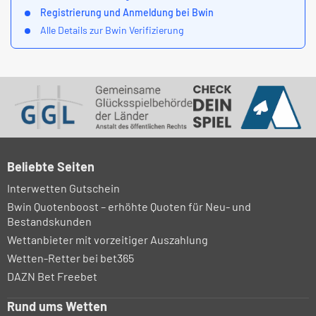
Registrierung und Anmeldung bei Bwin
Alle Details zur Bwin Verifizierung
Beliebte Seiten
Interwetten Gutschein
Bwin Quotenboost – erhöhte Quoten für Neu- und
Bestandskunden
Wettanbieter mit vorzeitiger Auszahlung
Wetten-Retter bei bet365
DAZN Bet Freebet
Rund ums Wetten