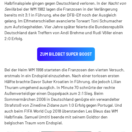
Halbfinalspiele gingen gegen Deutschland verloren. In der
Nacht von
Sevilla
bei der WM 1982 lagen die Franzosen in der Verlängerung
bereits mit 3:1 in Führung, ehe der DFB-Elf noch der Ausgleich
gelang. Im Elfmeterschießen avancierte Torwart Toni Schumacher
zum Aufstiegshelden. Vier Jahre später feierte die Bundesrepublik
Deutschland dank Treffern von Andi Brehme und Rudi Völler einen
2:0 Erfolg.
ZUM BILDBET SUPER BOOST
Bei der Heim WM 1998 starteten die Franzosen den vierten Versuch,
erstmals in ein Endspiel einzuziehen. Nach einer torlosen ersten
Hälfte brachte Davor Suker Kroatien in Führung, die jedoch Lilian
Thuram umgehend ausglich. In Minute 70 schnürte der rechte
Außenverteidiger einen Doppelpack zum 2:1 Sieg. Beim
Sommermärchen 2006 in Deutschland genügte ein verwandelter
Strafstoß von Zinedine Zidane zum 1:0 Erfolg gegen Portugal. Und
auch beim FIFA World Cup 2018 überstanden Les Bleus das WM
Halbfinale. Samuel Umtiti beende mit seinem Goldtor den
belgischen Traum vom Endspiel.