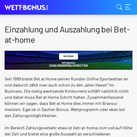
Einzahlung und Auszahlung bei Bet-
at-home
Seit 1999 bietet Bet at Home seinen Kunden Online Sportwetten an
und dadurch zählt man auch schon zu den „alten Hasen“ im
Business. Die stetig wachsende Konkurrenz schläft natürlich nicht
und daher muss Bet at Home Schritt halten. Zusammenfassend
können wir sagen, dass Bet at Home dies immer mit Bravour
meistert. Egal ob in Sachen Bonus, Wettprogramm oder eben bei
den Zahlungsmöglichkeiten.
Im Bereich Zahlungsverkehr etwa ist bet-at-home.com voll auf Höhe
der Zeit und bietet eine große Auswahl an verschiedenen