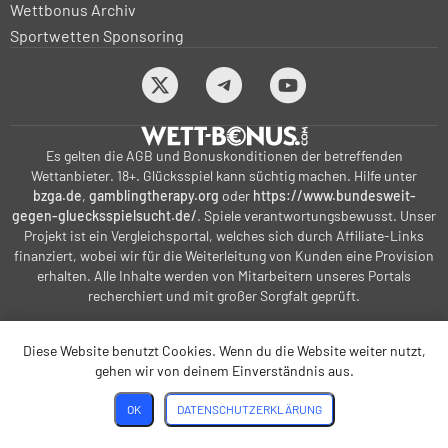
Wettbonus Archiv
Sportwetten Sponsoring
Es gelten die AGB und Bonuskonditionen der betreffenden
Wettanbieter. 18+. Glücksspiel kann süchtig machen. Hilfe unter
bzga.de
,
gamblingtherapy.org
oder
https://www.bundesweit-
gegen-gluecksspielsucht.de/
. Spiele verantwortungsbewusst. Unser
Projekt ist ein Vergleichsportal, welches sich durch Affiliate-Links
finanziert, wobei wir für die Weiterleitung von Kunden eine Provision
erhalten. Alle Inhalte werden von Mitarbeitern unseres Portals
recherchiert und mit großer Sorgfalt geprüft.
Diese Website benutzt Cookies. Wenn du die Website weiter nutzt,
bonus-betting.dk
bonus-parissportifs-gratuits.com
gehen wir von deinem Einverständnis aus.
kalyteri-stoiximatiki.gr
sportfogadas-magyarorszagon1.hu
OK
DATENSCHUTZERKLÄRUNG
weddenbonus.com
wett-bonus.com