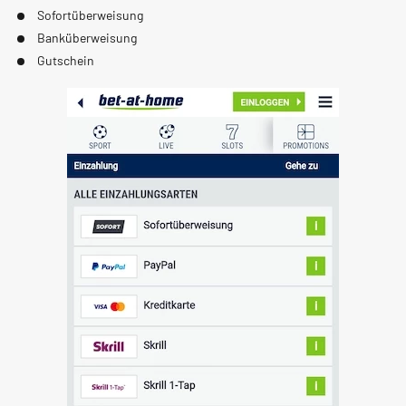
Sofortüberweisung
Banküberweisung
Gutschein