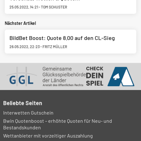
25.05.2022
,
14:21
-
TOM SCHUSTER
Nächster Artikel
BildBet Boost: Quote 8.00 auf den CL-Sieg
26.05.2022
,
22:23
-
FRITZ MÜLLER
Beliebte Seiten
Interwetten Gutschein
Bwin Quotenboost – erhöhte Quoten für Neu- und
Bestandskunden
Wettanbieter mit vorzeitiger Auszahlung