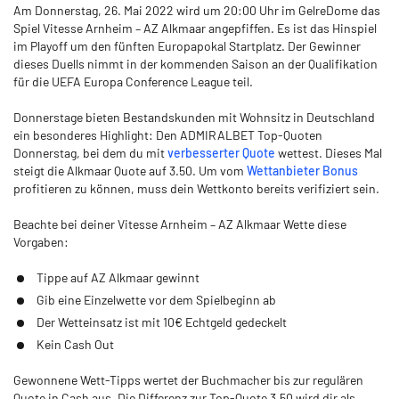
Am Donnerstag, 26. Mai 2022 wird um 20:00 Uhr im GelreDome das
Spiel Vitesse Arnheim – AZ Alkmaar angepfiffen. Es ist das Hinspiel
im Playoff um den fünften Europapokal Startplatz. Der Gewinner
dieses Duells nimmt in der kommenden Saison an der Qualifikation
für die UEFA Europa Conference League teil.
Donnerstage bieten Bestandskunden mit Wohnsitz in Deutschland
ein besonderes Highlight: Den ADMIRALBET Top-Quoten
Donnerstag, bei dem du mit
verbesserter Quote
wettest. Dieses Mal
steigt die Alkmaar Quote auf 3.50. Um vom
Wettanbieter Bonus
profitieren zu können, muss dein Wettkonto bereits verifiziert sein.
Beachte bei deiner Vitesse Arnheim – AZ Alkmaar Wette diese
Vorgaben:
Tippe auf AZ Alkmaar gewinnt
Gib eine Einzelwette vor dem Spielbeginn ab
Der Wetteinsatz ist mit 10€ Echtgeld gedeckelt
Kein Cash Out
Gewonnene Wett-Tipps wertet der Buchmacher bis zur regulären
Quote in Cash aus. Die Differenz zur Top-Quote 3.50 wird dir als