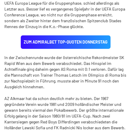
UEFA Europa League für die Gruppenphase, schied allerdings als
Letzter aus. Besser lief es vergangenes Spieljahr in der UEFA Europa
Conference League, wo nicht nur die Gruppenphase erreicht,
sondern als Zweiter hinter dem französischen Spitzenclub Stades
Rennes der Einzug in die K.o.-Phase glückte.
ZUM ADMIRALBET TOP-QUOTEN DONNERSTAG
In der Zwischenrunde wurde der österreichische Rekordmeister SK
Rapid Wien aus dem Bewerb verabschiedet. Das Hinspiel im
Achtelfinale ging daheim gegen AS Roma mit 0:1 verloren. Dafür lag
die Mannschaft von Trainer Thomas Letsch im Olimpico di Roma bis
zur Nachspielzeit in Führung, musste aber in Minute 91 noch den
Ausgleich hinnehmen.
AZ Alkmaar hat da schon deutlich mehr zu bieten. Der 1967
gegründete Verein wurde 1981 und 2009 holländischer Meister und
gewann bereits viermal den Pokalbewerb. Der größte internationale
Erfolg gelang in der Saison 1980/81 im UEFA-Cup. Nach zwei
Kantersiegen gegen Red Boys Differdingen verabschiedeten die
Holländer Lewski Sofia und FK Radnicki Nis locker aus dem Bewerb.