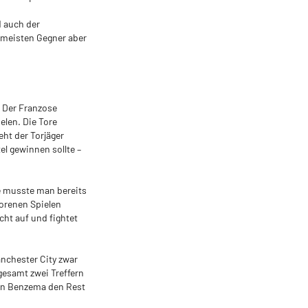
d auch der
 meisten Gegner aber
. Der Franzose
elen. Die Tore
ht der Torjäger
l gewinnen sollte –
e musste man bereits
lorenen Spielen
cht auf und fightet
anchester City zwar
gesamt zwei Treffern
ann Benzema den Rest