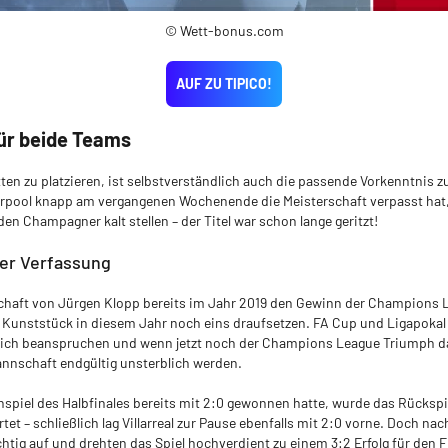
© Wett-bonus.com
AUF ZU TIPICO!
ür beide Teams
ten zu platzieren, ist selbstverständlich auch die passende Vorkenntnis
rpool knapp am vergangenen Wochenende die Meisterschaft verpasst hat,
en Champagner kalt stellen – der Titel war schon lange geritzt!
ter Verfassung
aft von Jürgen Klopp bereits im Jahr 2019 den Gewinn der Champions L
unststück in diesem Jahr noch eins draufsetzen. FA Cup und Ligapokal
r sich beanspruchen und wenn jetzt noch der Champions League Triumph
nnschaft endgültig unsterblich werden.
piel des Halbfinales bereits mit 2:0 gewonnen hatte, wurde das Rückspi
tet – schließlich lag Villarreal zur Pause ebenfalls mit 2:0 vorne. Doch na
htig auf und drehten das Spiel hochverdient zu einem 3:2 Erfolg für den F