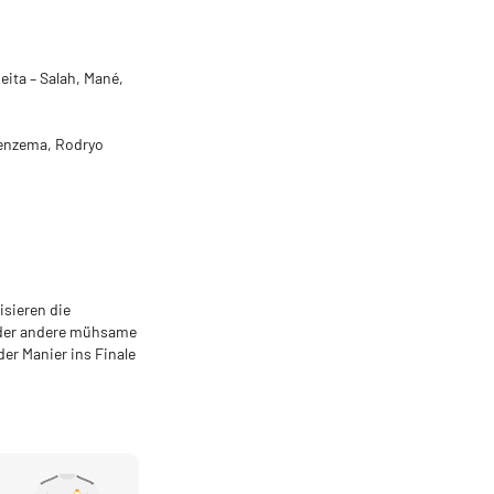
eita – Salah, Mané,
 Benzema, Rodryo
isieren die
 oder andere mühsame
er Manier ins Finale