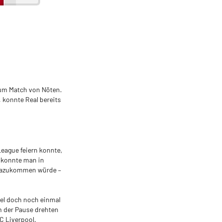
 zum Match von Nöten.
 konnte Real bereits
eague feiern konnte,
 konnte man in
 dazukommen würde –
el doch noch einmal
ch der Pause drehten
C Liverpool.