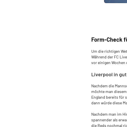
Form-Check f
Um die richtigen Wet
Während der FC Live
vor einigen Wochen d
Liverpool in gu
Nachdem die Mannsch
möchte man diesem K
England bereits fü
dann würde diese Ma
Nachdem man im Hins
spannender als erwar
die Reds nochmal ric