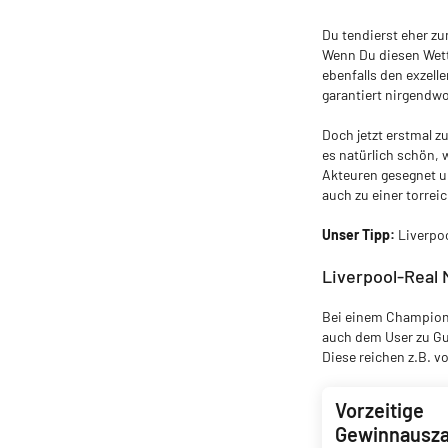
Du tendierst eher zu
Wenn Du diesen Wetta
ebenfalls den exzel
garantiert nirgendwo
Doch jetzt erstmal z
es natürlich schön, 
Akteuren gesegnet und
auch zu einer torrei
Unser Tipp:
Liverpoo
Liverpool-Real
Bei einem Champions
auch dem User zu Gu
Diese reichen z.B. v
Vorzeitige
Gewinnausza