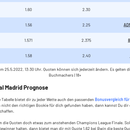
1.60
2.30
1.56
2.25
AD
1.571
2.375
8
1.58
2.40
am 25.5.2022, 13:30 Uhr. Quoten können sich jederzeit ändern. Es gelten d
Buchmachers | 18+
eal Madrid Prognose
 Tabelle bietet dir zu jeder Wette auch den passenden
Bonusvergleich für
h nicht den richtigen Bookie für dich gefunden haben, dann kannst Du dir
chaffen.
ren die Quoten doch etwas zum anstehenden Champions League Finale. Soll
winner halten, dann bietet man dir mit Quote 1.62 bei Bwin die beste Qu