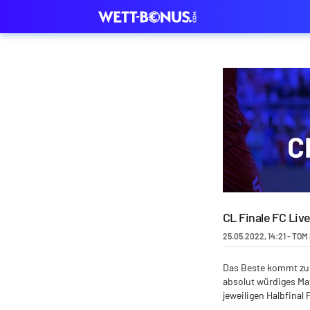
CL Finale FC Liv
25.05.2022
,
14:21
-
TOM
Das Beste kommt zum
absolut würdiges Ma
jeweiligen Halbfinal 