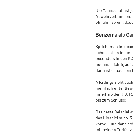
Die Mannschaft ist j
Abwehrverbund ersti
ohnehin so ein, da
Benzema als Gar
Spricht man in dies
schoss allein in der
besonders in den K.O
nochmal richtig auf 
dann ist er auch ein 
Allerdings zieht au
mehrfach unter Bewei
innerhalb der K.O. R
bis zum Schluss!
Das beste Beispiel w
das Hinspiel mit 4:3
vorne – und dann sch
mit seinem Treffer z