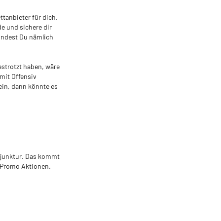
tanbieter für dich.
e und sichere dir
indest Du nämlich
estrotzt haben, wäre
mit Offensiv
sein, dann könnte es
njunktur. Das kommt
n Promo Aktionen.