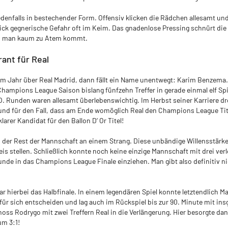
edenfalls in bestechender Form. Offensiv klicken die Rädchen allesamt un
ck gegnerische Gefahr oft im Keim. Das gnadenlose Pressing schnürt die
ss man kaum zu Atem kommt.
ant für Real
em Jahr über Real Madrid, dann fällt ein Name unentwegt: Karim Benzema
 Champions League Saison bislang fünfzehn Treffer in gerade einmal elf Spi
. Runden waren allesamt überlebenswichtig. Im Herbst seiner Karriere dre
und für den Fall, dass am Ende womöglich Real den Champions League Tite
klarer Kandidat für den Ballon D‘ Or Titel!
ch der Rest der Mannschaft an einem Strang. Diese unbändige Willensstärk
s stellen. Schließlich konnte noch keine einzige Mannschaft mit drei ver
unde in das Champions League Finale einziehen. Man gibt also definitiv ni
ar hierbei das Halbfinale. In einem legendären Spiel konnte letztendlich M
 für sich entscheiden und lag auch im Rückspiel bis zur 90. Minute mit ins
oss Rodrygo mit zwei Treffern Real in die Verlängerung. Hier besorgte d
um 3:1!