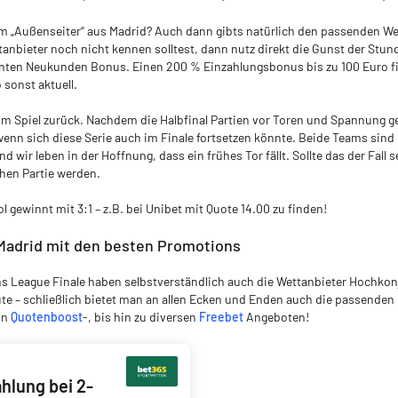
m „Außenseiter“ aus Madrid? Auch dann gibts natürlich den passenden Wet
nbieter noch nicht kennen solltest, dann nutz direkt die Gunst der Stund
lenten Neukunden Bonus. Einen 200 % Einzahlungsbonus bis zu 100 Euro f
 sonst aktuell.
um Spiel zurück. Nachdem die Halbfinal Partien vor Toren und Spannung g
wenn sich diese Serie auch im Finale fortsetzen könnte. Beide Teams sind 
 wir leben in der Hoffnung, dass ein frühes Tor fällt. Sollte das der Fall 
chen Partie werden.
l gewinnt mit 3:1 – z.B. bei Unibet mit Quote 14.00 zu finden!
 Madrid mit den besten Promotions
 League Finale haben selbstverständlich auch die Wettanbieter Hochko
te – schließlich bietet man an allen Ecken und Enden auch die passende
on
Quotenboost
-, bis hin zu diversen
Freebet
Angeboten!
hlung bei 2-