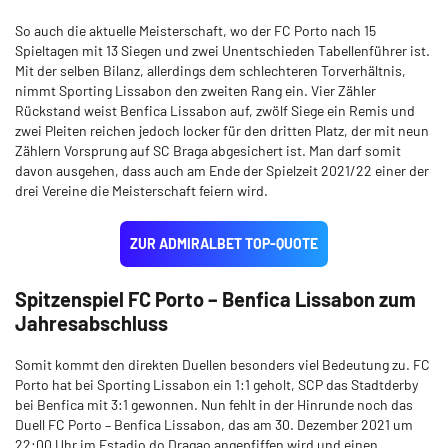
So auch die aktuelle Meisterschaft, wo der FC Porto nach 15
Spieltagen mit 13 Siegen und zwei Unentschieden Tabellenführer ist.
Mit der selben Bilanz, allerdings dem schlechteren Torverhältnis,
nimmt Sporting Lissabon den zweiten Rang ein. Vier Zähler
Rückstand weist Benfica Lissabon auf, zwölf Siege ein Remis und
zwei Pleiten reichen jedoch locker für den dritten Platz, der mit neun
Zählern Vorsprung auf SC Braga abgesichert ist. Man darf somit
davon ausgehen, dass auch am Ende der Spielzeit 2021/22 einer der
drei Vereine die Meisterschaft feiern wird.
ZUR ADMIRALBET TOP-QUOTE
Spitzenspiel FC Porto – Benfica Lissabon zum
Jahresabschluss
Somit kommt den direkten Duellen besonders viel Bedeutung zu. FC
Porto hat bei Sporting Lissabon ein 1:1 geholt, SCP das Stadtderby
bei Benfica mit 3:1 gewonnen. Nun fehlt in der Hinrunde noch das
Duell FC Porto – Benfica Lissabon, das am 30. Dezember 2021 um
22:00 Uhr im Estadio do Dragao angepfiffen wird und einen