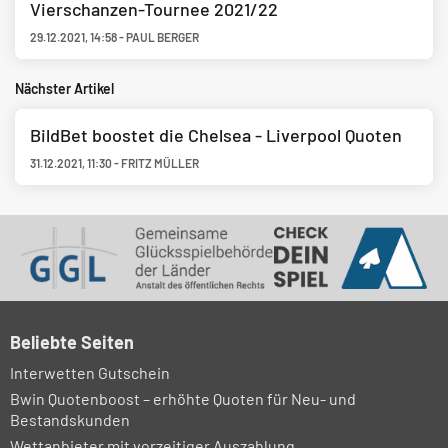
Vierschanzen-Tournee 2021/22
29.12.2021
,
14:58
-
PAUL BERGER
Nächster Artikel
BildBet boostet die Chelsea - Liverpool Quoten
31.12.2021
,
11:30
-
FRITZ MÜLLER
Beliebte Seiten
Interwetten Gutschein
Bwin Quotenboost – erhöhte Quoten für Neu- und
Bestandskunden
Wettanbieter mit vorzeitiger Auszahlung