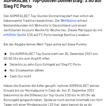
ADMIRALBET Top-Quoten Donnerstag: 3.50 auf
Sieg FC Porto
Den ADMIRALBET Top-Quoten Donnerstag darf man schon als
liebenswerte Tradition bezeichnen. Der
Wettbonus
erfreut
Bestandskunden mit Wohnsitz in Deutschland und einem
verifizierten Account Woche für Woche neu. Dieses Mal tippst du mit
erhöhter Quote
3.50 auf FC Porto besiegt Benfica Lissabon.
Bei der Abgabe deines Wett-Tipps achte auf diese Punkte:
Die ADMIRALBET Top Quote steht am 30. Dezember 2021 von
00:00 Uhr bis zum Anpfiff offen
Setze bis zu zehn Euro Echtgeld auf Sieg FC Porto
Nur Einzelwetten zählen
Cash Out nicht
Haben die Drachen die Adler gerupft, rechnet ADMIRALBET deinen
Einsatz bis zur Normalquote in Cash ab. Am 31. Dezember 2021
bekommst du die Differenz zur Top-Quote 3.50 bis 14:00 Uhr als
Bonusgeld gutgeschrieben. Spiele es noch einmal innerhalb von fünf
Tagen mit einer Mindestquote 1.20 frei, dann kannst du es dir