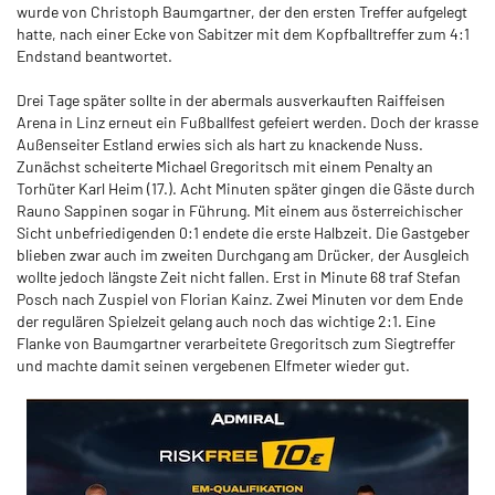
wurde von Christoph Baumgartner, der den ersten Treffer aufgelegt
hatte, nach einer Ecke von Sabitzer mit dem Kopfballtreffer zum 4:1
Endstand beantwortet.
Drei Tage später sollte in der abermals ausverkauften Raiffeisen
Arena in Linz erneut ein Fußballfest gefeiert werden. Doch der krasse
Außenseiter Estland erwies sich als hart zu knackende Nuss.
Zunächst scheiterte Michael Gregoritsch mit einem Penalty an
Torhüter Karl Heim (17.). Acht Minuten später gingen die Gäste durch
Rauno Sappinen sogar in Führung. Mit einem aus österreichischer
Sicht unbefriedigenden 0:1 endete die erste Halbzeit. Die Gastgeber
blieben zwar auch im zweiten Durchgang am Drücker, der Ausgleich
wollte jedoch längste Zeit nicht fallen. Erst in Minute 68 traf Stefan
Posch nach Zuspiel von Florian Kainz. Zwei Minuten vor dem Ende
der regulären Spielzeit gelang auch noch das wichtige 2:1. Eine
Flanke von Baumgartner verarbeitete Gregoritsch zum Siegtreffer
und machte damit seinen vergebenen Elfmeter wieder gut.