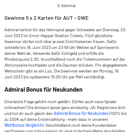
© Admiral
Gewinne 5 x 2 Karten für AUT – SWE
Admiral verlost für das Heimspiel gegen Schweden am Dienstag, 20.
Juni 2023 im Ernst-Happel-Stadion Tickets. Fünf glückliche
Gewinner dürfen sich über je zwei Eintrittskarten freuen. Dafür
schließe bis 18. Juni 2023 um 23:59 Uhr Wetten auf Sportevents
deiner Wahl ab. Verwende dafür Echtgeld und erfülle die
Mindestquote 2.00. Anschließend noch die Ticketnummern auf der
Aktionsseite hochladen und die Daumen drücken. Pro abgegebenem
Wettschein gibt es ein Los. Die Gewinner werden am Montag, 19.
Juni 2023 bis spätestens 15:00 Uhr per Mail verständigt.
Admiral Bonus für Neukunden
Eine letzte Frage gehört noch geklärt: Dürfen auch neue Spieler
mitmachen? Die Antwort lautet ganz eindeutig: JA! Registriere dich
und hol dir auch gleich den
Admiral Bonus für Neukunden
(100% bis
zu 200€ auf deine Ersteinzahlung – mehr dazu in unserem
Wettbonus Vergleich
). Abschließend noch deine Kundendaten
verifizieren und schon kannst du eine risikofreie Wette abschließen