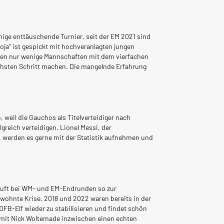
nige enttäuschende Turnier, seit der EM 2021 sind
oja“ ist gespickt mit hochveranlagten jungen
nnen nur wenige Mannschaften mit dem vierfachen
chsten Schritt machen. Die mangelnde Erfahrung
weil die Gauchos als Titelverteidiger nach
greich verteidigen. Lionel Messi, der
e, werden es gerne mit der Statistik aufnehmen und
läuft bei WM- und EM-Endrunden so zur
ewohnte Krise. 2018 und 2022 waren bereits in der
FB-Elf wieder zu stabilisieren und findet schön
 mit Nick Woltemade inzwischen einen echten