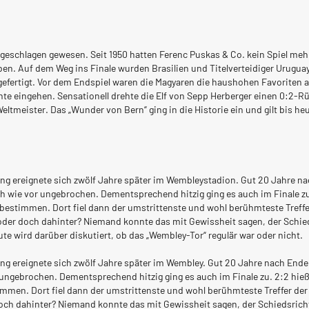
ungeschlagen gewesen. Seit 1950 hatten Ferenc Puskas & Co. kein Spiel meh
n. Auf dem Weg ins Finale wurden Brasilien und Titelverteidiger Uruguay 
fertigt. Vor dem Endspiel waren die Magyaren die haushohen Favoriten auf d
te eingehen. Sensationell drehte die Elf von Sepp Herberger einen 0:2-
tmeister. Das „Wunder von Bern“ ging in die Historie ein und gilt bis heu
ung ereignete sich zwölf Jahre später im Wembleystadion. Gut 20 Jahre nac
 wie vor ungebrochen. Dementsprechend hitzig ging es auch im Finale z
bestimmen. Dort fiel dann der umstrittenste und wohl berühmteste Treff
 – oder doch dahinter? Niemand konnte das mit Gewissheit sagen, der Schie
te wird darüber diskutiert, ob das „Wembley-Tor“ regulär war oder nicht.
ung ereignete sich zwölf Jahre später im Wembley. Gut 20 Jahre nach Ende
ungebrochen. Dementsprechend hitzig ging es auch im Finale zu. 2:2 hie
men. Dort fiel dann der umstrittenste und wohl berühmteste Treffer der
r doch dahinter? Niemand konnte das mit Gewissheit sagen, der Schiedsricht