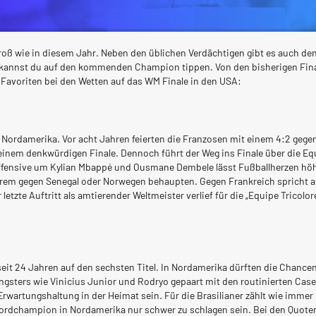
groß wie in diesem Jahr. Neben den üblichen Verdächtigen gibt es auch de
kannst du auf den kommenden Champion tippen. Von den bisherigen Finali
n Favoriten bei den Wetten auf das WM Finale in den USA:
ch Nordamerika. Vor acht Jahren feierten die Franzosen mit einem 4:2 ge
 einem denkwürdigen Finale. Dennoch führt der Weg ins Finale über die E
Offensive um Kylian Mbappé und Ousmane Dembele lässt Fußballherzen höher
em gegen Senegal oder Norwegen behaupten. Gegen Frankreich spricht alle
er letzte Auftritt als amtierender Weltmeister verlief für die „Equipe Tric
seit 24 Jahren auf den sechsten Titel. In Nordamerika dürften die Chance
ungsters wie Vinicius Junior und Rodryo gepaart mit den routinierten Case
wartungshaltung in der Heimat sein. Für die Brasilianer zählt wie immer 
ekordchampion in Nordamerika nur schwer zu schlagen sein. Bei den Quoten