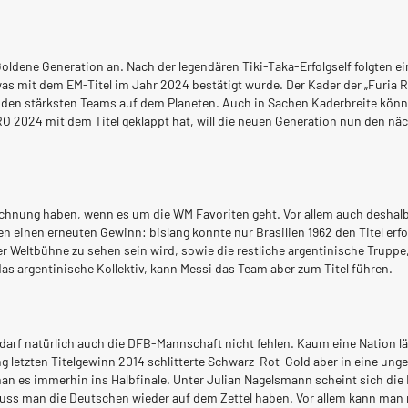
ldene Generation an. Nach der legendären Tiki-Taka-Erfolgself folgten ei
 was mit dem EM-Titel im Jahr 2024 bestätigt wurde. Der Kader der „Furia R
 zu den stärksten Teams auf dem Planeten. Auch in Sachen Kaderbreite kö
O 2024 mit dem Titel geklappt hat, will die neuen Generation nun den nä
hnung haben, wenn es um die WM Favoriten geht. Vor allem auch deshalb, 
en einen erneuten Gewinn: bislang konnte nur Brasilien 1962 den Titel erfol
der Weltbühne zu sehen sein wird, sowie die restliche argentinische Trupp
 das argentinische Kollektiv, kann Messi das Team aber zum Titel führen.
 darf natürlich auch die DFB-Mannschaft nicht fehlen. Kaum eine Nation 
 letzten Titelgewinn 2014 schlitterte Schwarz-Rot-Gold aber in eine ung
n es immerhin ins Halbfinale. Unter Julian Nagelsmann scheint sich die D
uss man die Deutschen wieder auf dem Zettel haben. Vor allem kann man