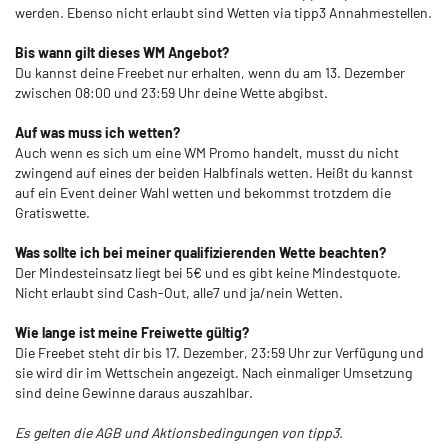
werden. Ebenso nicht erlaubt sind Wetten via tipp3 Annahmestellen.
Bis wann gilt dieses WM Angebot?
Du kannst deine Freebet nur erhalten, wenn du am 13. Dezember
zwischen 08:00 und 23:59 Uhr deine Wette abgibst.
Auf was muss ich wetten?
Auch wenn es sich um eine WM Promo handelt, musst du nicht
zwingend auf eines der beiden Halbfinals wetten. Heißt du kannst
auf ein Event deiner Wahl wetten und bekommst trotzdem die
Gratiswette.
Was sollte ich bei meiner qualifizierenden Wette beachten?
Der Mindesteinsatz liegt bei 5€ und es gibt keine Mindestquote.
Nicht erlaubt sind Cash-Out, alle7 und ja/nein Wetten.
Wie lange ist meine Freiwette gültig?
Die Freebet steht dir bis 17. Dezember, 23:59 Uhr zur Verfügung und
sie wird dir im Wettschein angezeigt. Nach einmaliger Umsetzung
sind deine Gewinne daraus auszahlbar.
Es gelten die AGB und Aktionsbedingungen von tipp3.