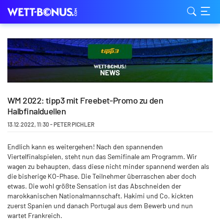
WM 2022: tipp3 mit Freebet-Promo zu den
Halbfinalduellen
13.12.2022
,
11:30
-
PETER PICHLER
Endlich kann es weitergehen! Nach den spannenden
Viertelfinalspielen, steht nun das Semifinale am Programm. Wir
wagen zu behaupten, dass diese nicht minder spannend werden als
die bisherige KO-Phase. Die Teilnehmer überraschen aber doch
etwas. Die wohl größte Sensation ist das Abschneiden der
marokkanischen Nationalmannschaft. Hakimi und Co. kickten
zuerst Spanien und danach Portugal aus dem Bewerb und nun
wartet Frankreich.