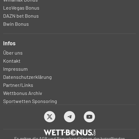
LeoVegas Bonus
DAZN bet Bonus
Bwin Bonus
Infos
Über uns
Kontakt
Impressum
Datenschutzerklärung
Partner/Links
Wettbonus Archiv
Sportwetten Sponsoring
Es gelten die AGB und Bonuskonditionen der betreffenden