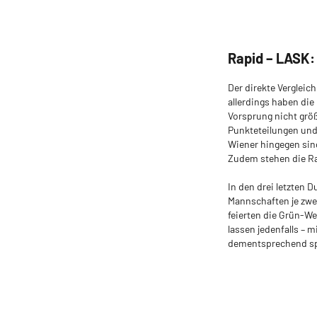
Rapid – LASK:
Der direkte Vergleic
allerdings haben di
Vorsprung nicht größ
Punkteteilungen und
Wiener hingegen sin
Zudem stehen die Ra
In den drei letzten D
Mannschaften je zwei
feierten die Grün-We
lassen jedenfalls – 
dementsprechend spa