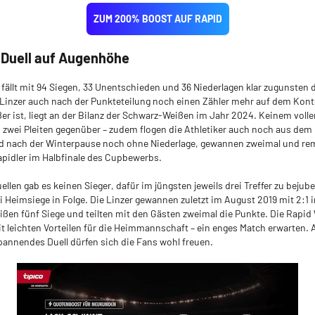
ZUM 200% BOOST AUF RAPID
 Duell auf Augenhöhe
h fällt mit 94 Siegen, 33 Unentschieden und 36 Niederlagen klar zugunsten d
e Linzer auch nach der Punkteteilung noch einen Zähler mehr auf dem Kont
er ist, liegt an der Bilanz der Schwarz-Weißen im Jahr 2024. Keinem vollen
 zwei Pleiten gegenüber – zudem flogen die Athletiker auch noch aus de
d nach der Winterpause noch ohne Niederlage, gewannen zweimal und rem
pidler im Halbfinale des Cupbewerbs.
uellen gab es keinen Sieger, dafür im jüngsten jeweils drei Treffer zu bejub
 Heimsiege in Folge. Die Linzer gewannen zuletzt im August 2019 mit 2:1 in
ißen fünf Siege und teilten mit den Gästen zweimal die Punkte. Die Rapi
mit leichten Vorteilen für die Heimmannschaft – ein enges Match erwarten. 
nnendes Duell dürfen sich die Fans wohl freuen.