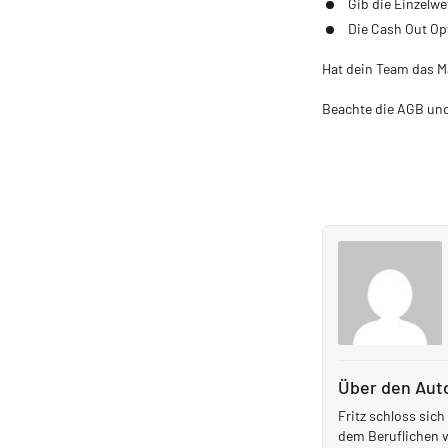
Gib die Einzelwe
Die Cash Out Op
Hat dein Team das M
Beachte die AGB un
Über den Aut
Fritz schloss sic
dem Beruflichen v