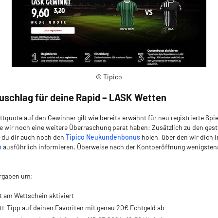
© Tipico
uschlag für deine Rapid – LASK Wetten
ttquote auf den Gewinner gilt wie bereits erwähnt für neu registrierte Spie
ie wir noch eine weitere Überraschung parat haben: Zusätzlich zu den gest
 du dir auch noch den
Tipico Neukundenbonus
holen, über den wir dich 
h
ausführlich informieren. Überweise nach der Kontoeröffnung wenigste
orgaben um:
t am Wettschein aktiviert
tt-Tipp auf deinen Favoriten mit genau 20€ Echtgeld ab