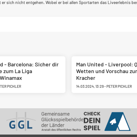
t er sich nicht entgehen. Wobei er bei allen Sportarten das Liveerlebnis b
d - Barcelona: Sicher dir
Man United - Liverpool: 
e zum La Liga
Wetten und Vorschau zu
| Winamax
Kracher
TER PICHLER
14.03.2024
,
13:29
-
PETER PICHLER