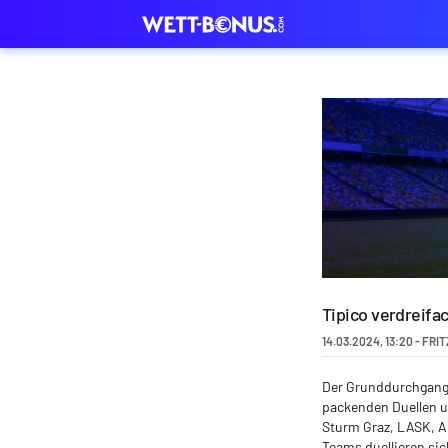
Tipico verdreifa
14.03.2024
,
13:20
-
FRIT
Der Grunddurchgang 
packenden Duellen u
Sturm Graz, LASK, Au
Teams duellieren sic