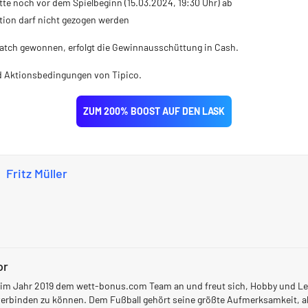
tte noch vor dem Spielbeginn (15.03.2024, 19:30 Uhr) ab
tion darf nicht gezogen werden
atch gewonnen, erfolgt die Gewinnausschüttung in Cash.
d Aktionsbedingungen von Tipico.
ZUM 200% BOOST AUF DEN LASK
Fritz Müller
or
h im Jahr 2019 dem wett-bonus.com Team an und freut sich, Hobby und L
erbinden zu können. Dem Fußball gehört seine größte Aufmerksamkeit, a