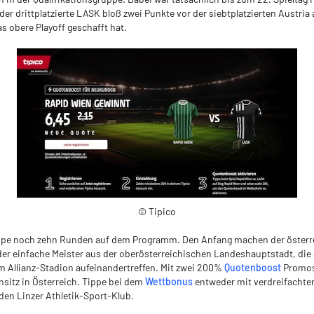
der drittplatzierte LASK bloß zwei Punkte vor der siebtplatzierten Austria
as obere Playoff geschafft hat.
© Tipico
ppe noch zehn Runden auf dem Programm. Den Anfang machen der österr
r einfache Meister aus der oberösterreichischen Landeshauptstadt, die a
m Allianz-Stadion aufeinandertreffen. Mit zwei 200%
Quotenboost
Promos
itz in Österreich. Tippe bei dem
Wettbonus
entweder mit verdreifachter
den Linzer Athletik-Sport-Klub.