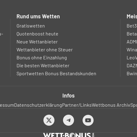
Rund ums Wetten
Meis
Gratiswetten
Bet3
u-
Quotenboost heute
Beta
Neue Wettanbieter
ADM
Wettanbieter ohne Steuer
Win
Bonus ohne Einzahlung
LeoV
Die besten Wettanbieter
DAZN
Sportwetten Bonus Bestandskunden
Bwin
Infos
ressum
Datenschutzerklärung
Partner/Links
Wettbonus Archiv
Sp