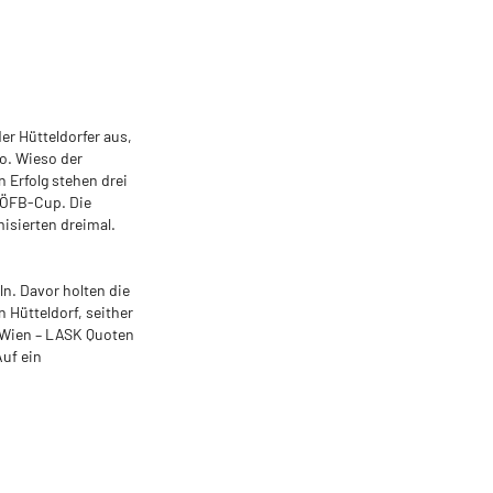
er Hütteldorfer aus,
o. Wieso der
 Erfolg stehen drei
m ÖFB-Cup. Die
isierten dreimal.
eln. Davor holten die
 Hütteldorf, seither
d Wien – LASK Quoten
Auf ein