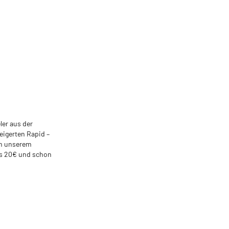
ler aus der
eigerten Rapid –
in unserem
ns 20€ und schon