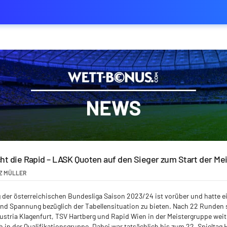
cht die Rapid – LASK Quoten auf den Sieger zum Start der M
Z MÜLLER
der österreichischen Bundesliga Saison 2023/24 ist vorüber und hatte ei
nd Spannung bezüglich der Tabellensituation zu bieten. Nach 22 Runden s
stria Klagenfurt, TSV Hartberg und Rapid Wien in der Meistergruppe weit
h in der Qualifikationsgruppe. Dabei war tatsächlich bis zum 22. Spielta