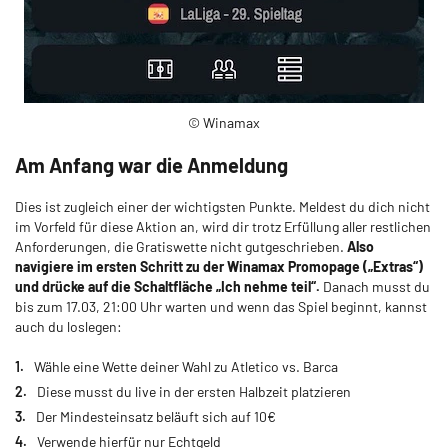
© Winamax
Am Anfang war die Anmeldung
Dies ist zugleich einer der wichtigsten Punkte. Meldest du dich nicht
im Vorfeld für diese Aktion an, wird dir trotz Erfüllung aller restlichen
Anforderungen, die Gratiswette nicht gutgeschrieben.
Also
navigiere im ersten Schritt zu der Winamax Promopage („Extras“)
und drücke auf die Schaltfläche „Ich nehme teil“.
Danach musst du
bis zum 17.03, 21:00 Uhr warten und wenn das Spiel beginnt, kannst
auch du loslegen:
Wähle eine Wette deiner Wahl zu Atletico vs. Barca
Diese musst du live in der ersten Halbzeit platzieren
Der Mindesteinsatz beläuft sich auf 10€
Verwende hierfür nur Echtgeld