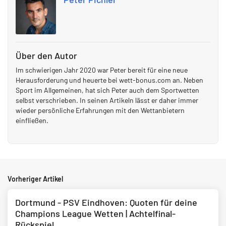
Über den Autor
Im schwierigen Jahr 2020 war Peter bereit für eine neue
Herausforderung und heuerte bei wett-bonus.com an. Neben
Sport im Allgemeinen, hat sich Peter auch dem Sportwetten
selbst verschrieben. In seinen Artikeln lässt er daher immer
wieder persönliche Erfahrungen mit den Wettanbietern
einfließen.
Vorheriger Artikel
Dortmund - PSV Eindhoven: Quoten für deine
Champions League Wetten | Achtelfinal-
Rückspiel