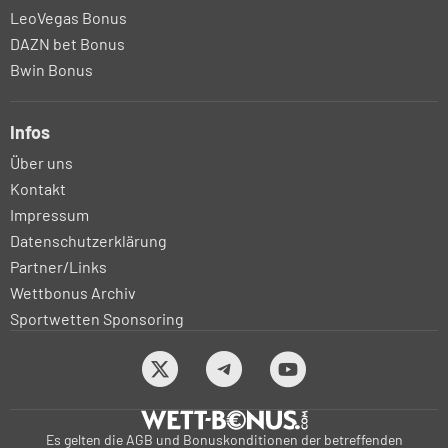
LeoVegas Bonus
DAZN bet Bonus
Bwin Bonus
Infos
Über uns
Kontakt
Impressum
Datenschutzerklärung
Partner/Links
Wettbonus Archiv
Sportwetten Sponsoring
Es gelten die AGB und Bonuskonditionen der betreffenden