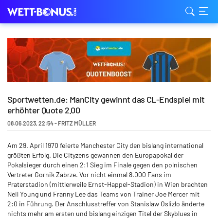
Sportwetten.de: ManCity gewinnt das CL-Endspiel mit
erhöhter Quote 2.00
08.06.2023
,
22:54
-
FRITZ MÜLLER
Am 29. April 1970 feierte Manchester City den bislang international
größten Erfolg. Die Cityzens gewannen den Europapokal der
Pokalsieger durch einen 2:1 Sieg im Finale gegen den polnischen
Vertreter Gornik Zabrze. Vor nicht einmal 8.000 Fans im
Praterstadion (mittlerweile Ernst-Happel-Stadion) in Wien brachten
Neil Young und Franny Lee das Teams von Trainer Joe Mercer mit
2:0 in Führung. Der Anschlusstreffer von Stanislaw Oslizlo änderte
nichts mehr am ersten und bislang einzigen Titel der Skyblues in