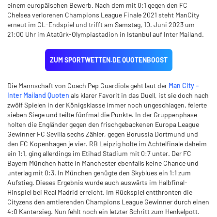
einem europäischen Bewerb. Nach dem mit 0:1 gegen den FC
Chelsea verlorenen Champions League Finale 2021 steht ManCity
erneut im CL-Endspiel und trifft am Samstag, 10. Juni 2023 um
21:00 Uhr im Atatürk-Olympiastadion in Istanbul auf Inter Mailand.
ZUM SPORTWETTEN.DE QUOTENBOOST
Die Mannschaft von Coach Pep Guardiola geht laut der
Man City –
Inter Mailand Quoten
als klarer Favorit in das Duell, ist sie doch nach
zwölf Spielen in der Königsklasse immer noch ungeschlagen, feierte
sieben Siege und teilte fünfmal die Punkte. In der Gruppenphase
holten die Engländer gegen den frischgebackenen Europa League
Gewinner FC Sevilla sechs Zähler, gegen Borussia Dortmund und
den FC Kopenhagen je vier. RB Leipzig holte im Achtelfinale daheim
ein 1:1, ging allerdings im Etihad Stadium mit 0:7 unter. Der FC
Bayern München hatte in Manchester ebenfalls keine Chance und
unterlag mit 0:3. In München genügte den Skyblues ein 1:1 zum
Aufstieg. Dieses Ergebnis wurde auch auswärts im Halbfinal-
Hinspiel bei Real Madrid erreicht. Im Rückspiel entthronten die
Cityzens den amtierenden Champions League Gewinner durch einen
4:0 Kantersieg. Nun fehlt noch ein letzter Schritt zum Henkelpott.