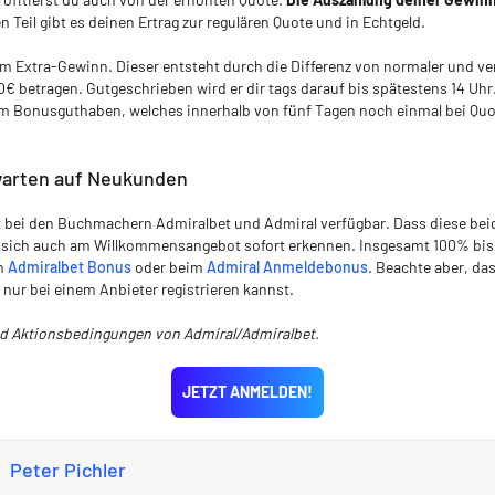
n Teil gibt es deinen Ertrag zur regulären Quote und in Echtgeld.
em Extra-Gewinn. Dieser entsteht durch die Differenz von normaler und v
 betragen. Gutgeschrieben wird er dir tags darauf bis spätestens 14 Uhr
um Bonusguthaben, welches innerhalb von fünf Tagen noch einmal bei Quo
arten auf Neukunden
 bei den Buchmachern Admiralbet und Admiral verfügbar. Dass diese bei
st sich auch am Willkommensangebot sofort erkennen. Insgesamt 100% bis
im
Admiralbet Bonus
oder beim
Admiral Anmeldebonus
. Beachte aber, da
nur bei einem Anbieter registrieren kannst.
nd Aktionsbedingungen von Admiral/Admiralbet.
JETZT ANMELDEN!
Peter Pichler