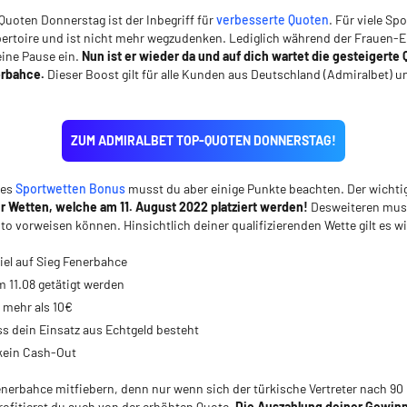
uoten Donnerstag ist der Inbegriff für
verbesserte Quoten
. Für viele Sp
pertoire und ist nicht mehr wegzudenken. Lediglich während der Frauen-E
ine Pause ein.
Nun ist er wieder da und auf dich wartet die gesteigerte 
erbahce.
Dieser Boost gilt für alle Kunden aus Deutschland (Admiralbet) u
ZUM ADMIRALBET TOP-QUOTEN DONNERSTAG!
ses
Sportwetten Bonus
musst du aber einige Punkte beachten. Der wichtig
ur Wetten, welche am 11. August 2022 platziert werden!
Desweiteren muss
nto vorweisen können. Hinsichtlich deiner qualifizierenden Wette gilt es w
iel auf Sieg Fenerbahce
m 11.08 getätigt werden
 mehr als 10€
ss dein Einsatz aus Echtgeld besteht
kein Cash-Out
nerbahce mitfiebern, denn nur wenn sich der türkische Vertreter nach 90
rofitierst du auch von der erhöhten Quote.
Die Auszahlung deiner Gewinn