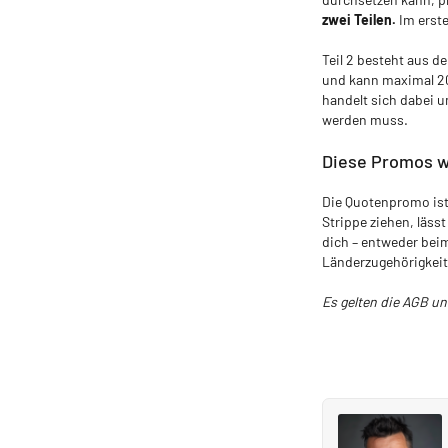
zwei Teilen.
Im erste
Teil 2 besteht aus d
und kann maximal 20€
handelt sich dabei 
werden muss.
Diese Promos w
Die Quotenpromo ist
Strippe ziehen, läs
dich – entweder be
Länderzugehörigkeit 
Es gelten die AGB u