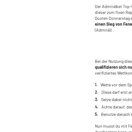
Der Admiralbet Top-Q
dieser zum fixen Re
Quoten Donnerstag e
einen Sieg von Fen
(Admiral).
Bei der Nutzung die
qualifizieren sich n
verifiziertes Wettko
Wette vor dem Sp
Diese darf erst a
Setze dabei nicht
Achte darauf, da
Benutze danach 
Nun musst du mit Fe
durchsetzen kann, p