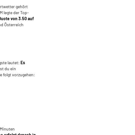
ortwetter gehört
M legte der Top-
Quote von 3.50 auf
nd Österreich
ste lautet:
Es
t du ein
ie folgt vorzugehen:
 Minuten
e erfolgt danach in