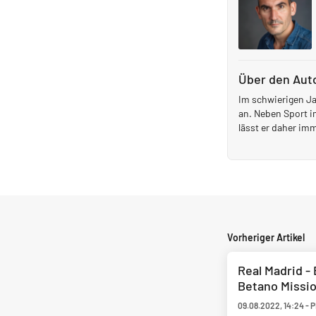
Über den Aut
Im schwierigen Ja
an. Neben Sport i
lässt er daher im
Vorheriger Artikel
Real Madrid - 
Betano Missi
09.08.2022
,
14:24
-
P