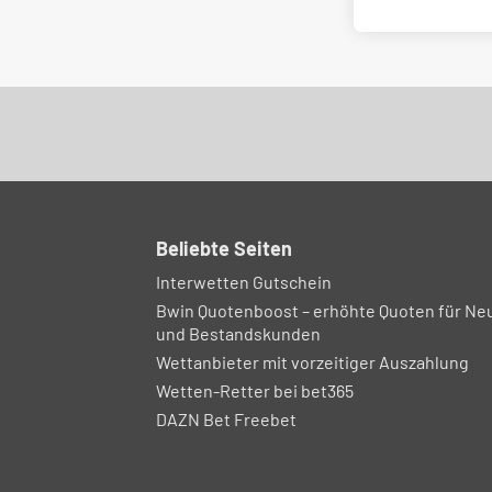
Beliebte Seiten
Interwetten Gutschein
Bwin Quotenboost – erhöhte Quoten für Ne
und Bestandskunden
Wettanbieter mit vorzeitiger Auszahlung
Wetten-Retter bei bet365
DAZN Bet Freebet