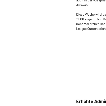
auch in der Qualiph
Auswahl.
Diese Woche wird da
19:00 angepfiffen. D
nochmal drehen kann
League Quoten stich
Erhöhte Admir