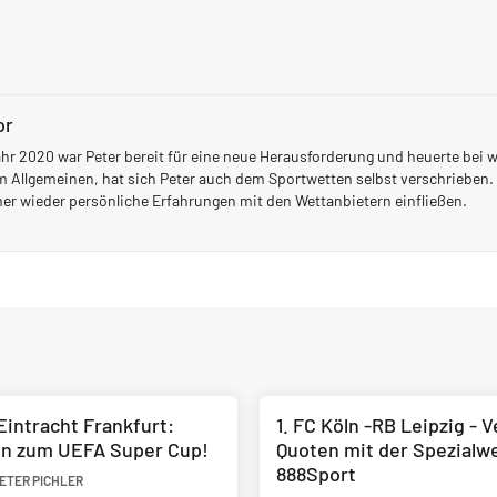
or
hr 2020 war Peter bereit für eine neue Herausforderung und heuerte bei
m Allgemeinen, hat sich Peter auch dem Sportwetten selbst verschrieben. 
mer wieder persönliche Erfahrungen mit den Wettanbietern einfließen.
Eintracht Frankfurt:
1. FC Köln -RB Leipzig - 
on zum UEFA Super Cup!
Quoten mit der Spezialw
888Sport
ETER PICHLER