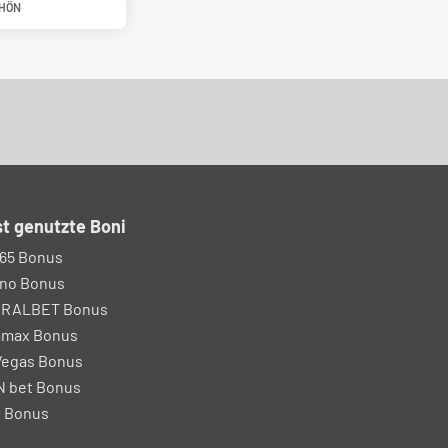
HÖN
t genutzte Boni
65 Bonus
no Bonus
IRALBET Bonus
amax Bonus
egas Bonus
 bet Bonus
 Bonus