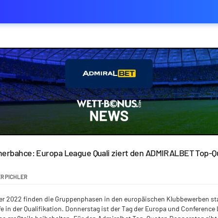
enerbahce: Europa League Quali ziert den ADMIRALBET Top-
R PICHLER
r 2022 finden die Gruppenphasen in den europäischen Klubbewerben stat
e in der Qualifikation. Donnerstag ist der Tag der Europa und Conference