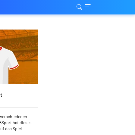
rt
n verschiedenen
8Sport hat dieses
uf das Spiel