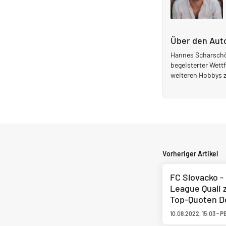
Über den Aut
Hannes Scharschön
begeisterter Wett
weiteren Hobbys 
Vorheriger Artikel
FC Slovacko -
League Quali
Top-Quoten D
10.08.2022
,
15:03
-
P