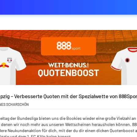
eipzig – Verbesserte Quoten mit der Spezialwette von 888Spo
NES SCHARSCHÖN
ltag der Bundesliga bieten uns die Bookies wieder eine große Vielzahl a
 denen wir noch mehr aus unseren Wettscheinen herausholen können. 88
ere Neukundenaktion für dich, mit der du dir einen dicken Quotenboost a
pzig und dem 1. FC Köln holen kannst.