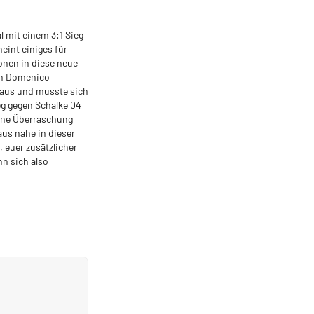
l mit einem 3:1 Sieg
eint einiges für
onen in diese neue
von Domenico
naus und musste sich
eg gegen Schalke 04
eine Überraschung
aus nahe in dieser
, euer zusätzlicher
n sich also