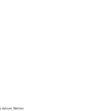
us deinen Wetten