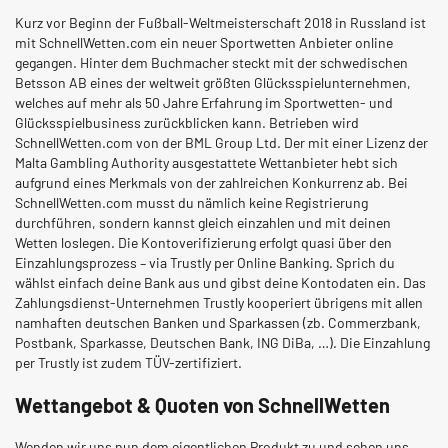
Kurz vor Beginn der Fußball-Weltmeisterschaft 2018 in Russland ist
mit SchnellWetten.com ein neuer Sportwetten Anbieter online
gegangen. Hinter dem Buchmacher steckt mit der schwedischen
Betsson AB eines der weltweit größten Glücksspielunternehmen,
welches auf mehr als 50 Jahre Erfahrung im Sportwetten- und
Glücksspielbusiness zurückblicken kann. Betrieben wird
SchnellWetten.com von der BML Group Ltd. Der mit einer Lizenz der
Malta Gambling Authority ausgestattete Wettanbieter hebt sich
aufgrund eines Merkmals von der zahlreichen Konkurrenz ab. Bei
SchnellWetten.com musst du nämlich keine Registrierung
durchführen, sondern kannst gleich einzahlen und mit deinen
Wetten loslegen. Die Kontoverifizierung erfolgt quasi über den
Einzahlungsprozess – via Trustly per Online Banking. Sprich du
wählst einfach deine Bank aus und gibst deine Kontodaten ein. Das
Zahlungsdienst-Unternehmen Trustly kooperiert übrigens mit allen
namhaften deutschen Banken und Sparkassen (zb. Commerzbank,
Postbank, Sparkasse, Deutschen Bank, ING DiBa, …). Die Einzahlung
per Trustly ist zudem TÜV-zertifiziert.
Wettangebot & Quoten von SchnellWetten
Wenden wir uns nun dem eigentlichen Produkt zu und sehen uns