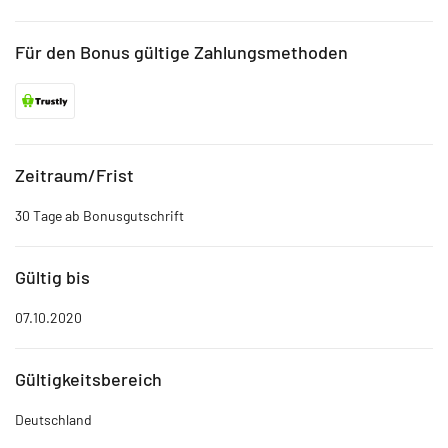
Für den Bonus gültige Zahlungsmethoden
Zeitraum/Frist
30 Tage ab Bonusgutschrift
Gültig bis
07.10.2020
Gültigkeitsbereich
Deutschland