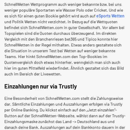
SchnellWetten Wettprogramm auch weniger bekannte bzw. bei uns
weniger populäre Sportarten wie Wasser Polo oder Cricket. Und wie
es sich für einen guten Bookie gehört wird auch auf
eSports Wetten
und Politik Wetten nicht verzichtet. In Bezug auf die Wettquoten
befindet sich SchnellWetten.com in guter Gesellschaft. Vor allem bei
Topspielen sind die Quoten durchaus überzeugend. Im direkten
Vergleich mit den Branchenriesen bet365 und Tipico konnte hier
SchnellWetten in der Regel mithalten. Etwas anders gestaltete sich
die Situation in unserem Test bei Wetten auf weniger bekannte
Teams. Hier hinkt SchnellWetten.com den Top-Bookies im
Quotenvergleich doch etwas hinterher, wenngleich man sich auch
hier im guten Mittelfeld wiederfindet. Ähnlich gestaltet sich das Bild
auch im Bereich der Livewetten.
Einzahlungen nur via Trustly
Eine Besonderheit von SchnellWetten.com stellt die Zahlungsweise
dar. Sämtliche Einzahlungen und Auszahlungen erfolgen via Trustly
per Online Banking. Du klickst einfach auf den „Jetzt einzahlen“-
Button auf der SchnellWetten-Webseite, wählst dann auf der Trustly-
Einzahlungsmaske zunächst das Land -> Deutschland aus und
danach deine Bank. Auszahlungen auf dein Bankkonto dauern in der