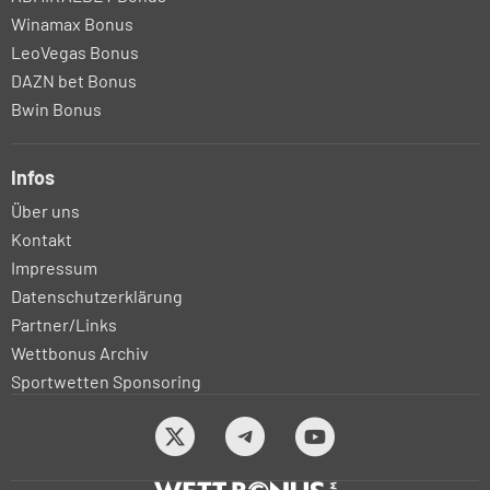
Winamax Bonus
LeoVegas Bonus
DAZN bet Bonus
Bwin Bonus
Infos
Über uns
Kontakt
Impressum
Datenschutzerklärung
Partner/Links
Wettbonus Archiv
Sportwetten Sponsoring