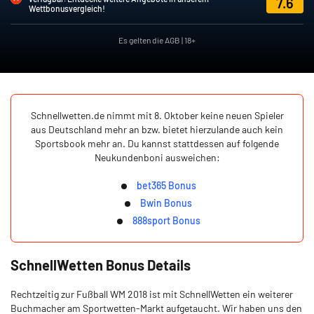
7.6
Wettbonusvergleich!
Es gelten die AGB | 18+
Schnellwetten.de nimmt mit 8. Oktober keine neuen Spieler
aus Deutschland mehr an bzw. bietet hierzulande auch kein
Sportsbook mehr an. Du kannst stattdessen auf folgende
Neukundenboni ausweichen:
bet365 Bonus
Bwin Bonus
888sport Bonus
SchnellWetten Bonus Details
Rechtzeitig zur Fußball WM 2018 ist mit SchnellWetten ein weiterer
Buchmacher am Sportwetten-Markt aufgetaucht. Wir haben uns den