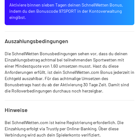
Aktiviere binnen sieben Tagen deinen SchnellWetten Bonus,
indem du den Bonuscode 97SPORT in der Kontoverwaltung
eingibst.
Auszahlungsbedingungen
Die SchnellWetten Bonusbedingungen sehen vor, dass du deinen
Einzahlungsbetrag achtmal bei teilnehmenden Sportwetten mit
einer Mindestquote von 1.60 umsetzen musst. Hast du diese
Anforderungen erfüllt, ist dein SchnellWetten.com Bonus jederzeit in
Echtgeld auszahlbar. Für das achtmalige Umsetzen des
Bonusbetrags hast du ab der Aktivierung 30 Tage Zeit. Damit sind
die Rolloverbedingungen durchaus noch herzeigbar.
Hinweise
Bei SchnellWetten.com ist keine Registrierung erforderlich. Die
Einzahlung erfolgt via Trustly per Online-Banking. Über diese
Verbindung wird auch dein Spielerkonto verifiziert.