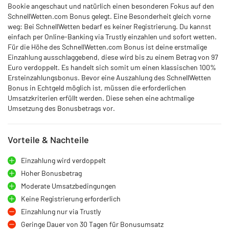
Bookie angeschaut und natürlich einen besonderen Fokus auf den
SchnellWetten.com Bonus gelegt. Eine Besonderheit gleich vorne
weg: Bei SchnellWetten bedarf es keiner Registrierung. Du kannst
einfach per Online-Banking via Trustly einzahlen und sofort wetten.
Für die Höhe des SchnellWetten.com Bonus ist deine erstmalige
Einzahlung ausschlaggebend, diese wird bis zu einem Betrag von 97
Euro verdoppelt. Es handelt sich somit um einen klassischen 100%
Ersteinzahlungsbonus. Bevor eine Auszahlung des SchnellWetten
Bonus in Echtgeld möglich ist, müssen die erforderlichen
Umsatzkriterien erfüllt werden. Diese sehen eine achtmalige
Umsetzung des Bonusbetrags vor.
Vorteile & Nachteile
Einzahlung wird verdoppelt
Hoher Bonusbetrag
Moderate Umsatzbedingungen
Keine Registrierung erforderlich
Einzahlung nur via Trustly
Geringe Dauer von 30 Tagen für Bonusumsatz