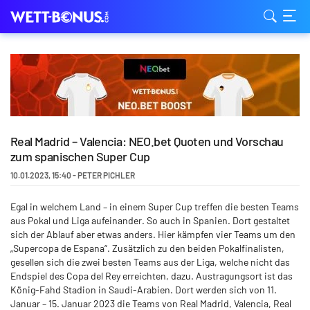
Real Madrid – Valencia: NEO.bet Quoten und Vorschau
zum spanischen Super Cup
10.01.2023
,
15:40
-
PETER PICHLER
Egal in welchem Land – in einem Super Cup treffen die besten Teams
aus Pokal und Liga aufeinander. So auch in Spanien. Dort gestaltet
sich der Ablauf aber etwas anders. Hier kämpfen vier Teams um den
„Supercopa de Espana“. Zusätzlich zu den beiden Pokalfinalisten,
gesellen sich die zwei besten Teams aus der Liga, welche nicht das
Endspiel des Copa del Rey erreichten, dazu. Austragungsort ist das
König-Fahd Stadion in Saudi-Arabien. Dort werden sich von 11.
Januar – 15. Januar 2023 die Teams von Real Madrid, Valencia, Real