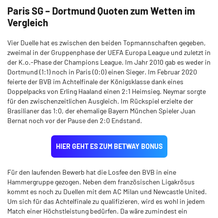
Paris SG – Dortmund Quoten zum Wetten im
Vergleich
Vier Duelle hat es zwischen den beiden Topmannschaften gegeben,
zweimal in der Gruppenphase der UEFA Europa League und zuletzt in
der K.o.-Phase der Champions League. Im Jahr 2010 gab es weder in
Dortmund (1:1) noch in Paris (0:0) einen Sieger. Im Februar 2020
feierte der BVB im Achtelfinale der Königsklasse dank eines
Doppelpacks von Erling Haaland einen 2:1 Heimsieg. Neymar sorgte
für den zwischenzeitlichen Ausgleich. Im Rückspiel erzielte der
Brasilianer das 1:0, der ehemalige Bayern München Spieler Juan
Bernat noch vor der Pause den 2:0 Endstand.
HIER GEHT ES ZUM BETWAY BONUS
Für den laufenden Bewerb hat die Losfee den BVB in eine
Hammergruppe gezogen. Neben dem französischen Ligakrösus
kommt es noch zu Duellen mit dem AC Milan und Newcastle United.
Um sich für das Achtelfinale zu qualifizieren, wird es wohl in jedem
Match einer Höchstleistung bedürfen. Da wäre zumindest ein