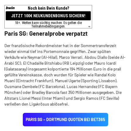
Paris SG: Generalprobe verpatzt
Der französische Rekordmeister hat in der Sommertransferzeit
wieder einmal tief ins Portemonnaie gegriffen. Zwar spülten
Verkäufe wie Neymar (Al-Hilal), Marco Verrati, Abdou Diallo (beide Al-
Arabi SC), El Chadaille Bitshiabu (RB Leipzig) oder Mauro Icardi
(Galatasaray) insgesamt kolportierte 194 Millionen Euro in die prall
gefüllte Vereinskasse, doch wurden für Spieler wie Randal Kolo
Muani (Eintracht Frankfurt), Manuel Ugarte (Sporting Lissabon),
Ousmane Dembele (FC Barcelona), Lucas Hernandez (FC Bayern
München) oder Bradley Barcola fast 350 Millionen ausgegeben. Die
Altstars Lionel Messi (Inter Miami) und Sergio Ramos (FC Sevilla)
verließen den Ligakrösus ablösefrei.
PARIS SG – DORTMUND QUOTEN BEI BET365