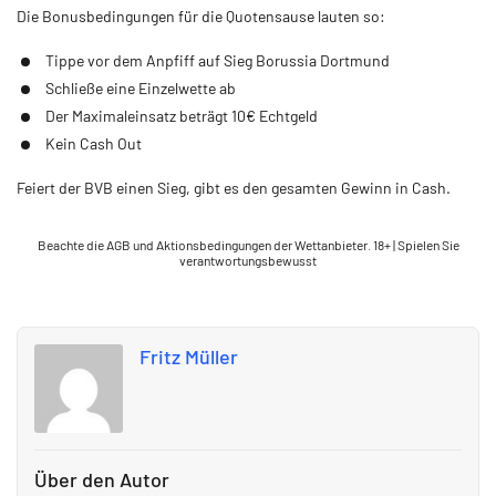
Die Bonusbedingungen für die Quotensause lauten so:
Tippe vor dem Anpfiff auf Sieg Borussia Dortmund
Schließe eine Einzelwette ab
Der Maximaleinsatz beträgt 10€ Echtgeld
Kein Cash Out
Feiert der BVB einen Sieg, gibt es den gesamten Gewinn in Cash.
Beachte die AGB und Aktionsbedingungen der Wettanbieter. 18+ | Spielen Sie
verantwortungsbewusst
Fritz Müller
Über den Autor