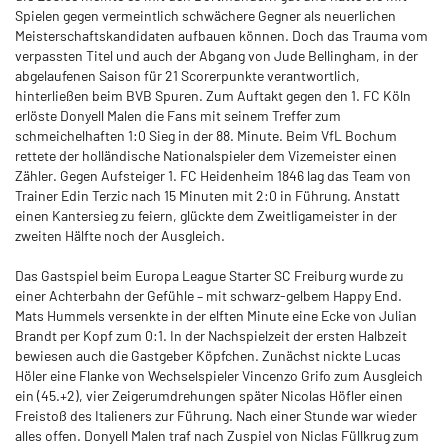
Spielen gegen vermeintlich schwächere Gegner als neuerlichen
Meisterschaftskandidaten aufbauen können. Doch das Trauma vom
verpassten Titel und auch der Abgang von Jude Bellingham, in der
abgelaufenen Saison für 21 Scorerpunkte verantwortlich,
hinterließen beim BVB Spuren. Zum Auftakt gegen den 1. FC Köln
erlöste Donyell Malen die Fans mit seinem Treffer zum
schmeichelhaften 1:0 Sieg in der 88. Minute. Beim VfL Bochum
rettete der holländische Nationalspieler dem Vizemeister einen
Zähler. Gegen Aufsteiger 1. FC Heidenheim 1846 lag das Team von
Trainer Edin Terzic nach 15 Minuten mit 2:0 in Führung. Anstatt
einen Kantersieg zu feiern, glückte dem Zweitligameister in der
zweiten Hälfte noch der Ausgleich.
Das Gastspiel beim Europa League Starter SC Freiburg wurde zu
einer Achterbahn der Gefühle – mit schwarz-gelbem Happy End.
Mats Hummels versenkte in der elften Minute eine Ecke von Julian
Brandt per Kopf zum 0:1. In der Nachspielzeit der ersten Halbzeit
bewiesen auch die Gastgeber Köpfchen. Zunächst nickte Lucas
Höler eine Flanke von Wechselspieler Vincenzo Grifo zum Ausgleich
ein (45.+2), vier Zeigerumdrehungen später Nicolas Höfler einen
Freistoß des Italieners zur Führung. Nach einer Stunde war wieder
alles offen. Donyell Malen traf nach Zuspiel von Niclas Füllkrug zum