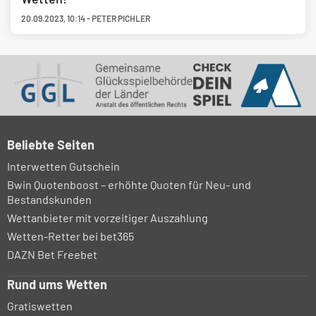
20.09.2023
,
10:14
-
PETER PICHLER
Beliebte Seiten
Interwetten Gutschein
Bwin Quotenboost – erhöhte Quoten für Neu- und
Bestandskunden
Wettanbieter mit vorzeitiger Auszahlung
Wetten-Retter bei bet365
DAZN Bet Freebet
Rund ums Wetten
Gratiswetten