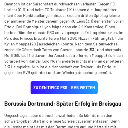
Dennoch ist der Saisonstart durchwachsen verlaufen. Gegen FC
Lorient (0:0) und beim FC Toulouse (1:1) kamen die Hauptstädter
nicht über Punkteteilungen hinaus. Erst am dritten Spieltag feierte
der amtierende Meister daheim gegen RC Lens (3:1) den ersten vollen
Erfolg. Bei Olympique Lyon folgte dann ein 4:1 Kantersieg. Einen
herben Dämpfer musste PSG am vergangenen Freitag einstecken. Im
Parc des Princes brachte Terem Moffi OGC Nizza in Führung (21.), die
Kylian Mbappe (29.) ausgleichen konnte. Nach dem Seitenwechsel
zogen die Gäste dank Toren von Gaetan Laborde (53.) und abermals
Moffi (68.) auf 1:3 davon. Der Anschlusstreffer von Mbappe (87.) nach
Vorarbeit von Randal Kolo Muani änderte nichts mehr an der bitteren
2:3 Heimpleite. Nun ist die Mannschaft von Trainer Luis Enrique
gegen den BVB gefordert und um Wiedergutmachung bemüht.
ZU DEN TIPICO PSG – BVB WETTEN
Borussia Dortmund: Später Erfolg im Breisgau
Ungeschlagen, aber dennoch unzufrieden. So könnte man den
schwarz-gelben Start in die neue Spielzeit zusammenfassen. Denn
die Losfee meinte es mit den Dortmundern gut und hätte sie mit