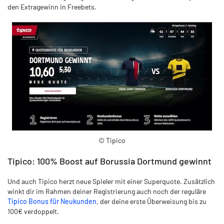
den Extragewinn in Freebets.
© Tipico
Tipico: 100% Boost auf Borussia Dortmund gewinnt
Und auch Tipico herzt neue Spieler mit einer Superquote. Zusätzlich
winkt dir im Rahmen deiner Registrierung auch noch der reguläre
Tipico Bonus für Neukunden
, der deine erste Überweisung bis zu
100€ verdoppelt.