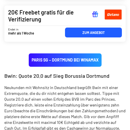
20€ Freebet gratis für die
Verifizierung
Endet in
ZUM ANGEBOT
mehr als 1 Woche
PARIS SG – DORTMUND BEI WINAMAX
Bwin: Quote 20.0 auf Sieg Borussia Dortmund
Neukunden mit Wohnsitz in Deutschland begrüßt Bwin mit einer
Extremquote, die du dir nicht entgehen lassen solltest. Tippe mit
Quote 20.0 auf einen vollen Erfolg des BVB im Parc des Princes.
Registriere dich, leiste eine Ersteinzahlung über wenigstens zehn
Euro (beachte die Einschränkungen bei den Zahlungsmethoden) und
platziere deine erste Wette auf dieses Match. Gib vor dem Anpfiff
eine Einzelwette mit maximal 10€ Echtgeld ab und verzichte auf
Cash Out. Im Erfolgsfall gibt es den Cashgewinn zur Normalquote,