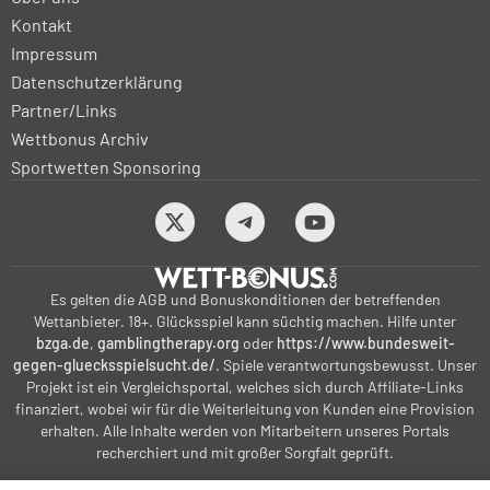
Kontakt
Impressum
Datenschutzerklärung
Partner/Links
Wettbonus Archiv
Sportwetten Sponsoring
Es gelten die AGB und Bonuskonditionen der betreffenden
Wettanbieter. 18+. Glücksspiel kann süchtig machen. Hilfe unter
bzga.de
,
gamblingtherapy.org
oder
https://www.bundesweit-
gegen-gluecksspielsucht.de/
. Spiele verantwortungsbewusst. Unser
Projekt ist ein Vergleichsportal, welches sich durch Affiliate-Links
finanziert, wobei wir für die Weiterleitung von Kunden eine Provision
erhalten. Alle Inhalte werden von Mitarbeitern unseres Portals
recherchiert und mit großer Sorgfalt geprüft.