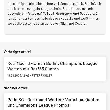
beschäftigt er sich aber schon viel länger beruflich. Schließlich
arbeitete er zuvor jahrelang als freier Sportjournalist - mit
besonderem Fokus auf Fußball, Motorsport und Radsport. Er
ist glühender Fan des italienischen Fußballs und weiß immer,
wo es die besten Quoten auf Juve, Milan und Co. gibt.
Vorheriger Artikel
Real Madrid - Union Berlin: Champions League
Wetten mit Bet365 Quoten
18.09.2023
,
12:42
-
PETER PICHLER
Nächster Artikel
Paris SG - Dortmund Wetten: Vorschau, Quoten
und Champions League Promos