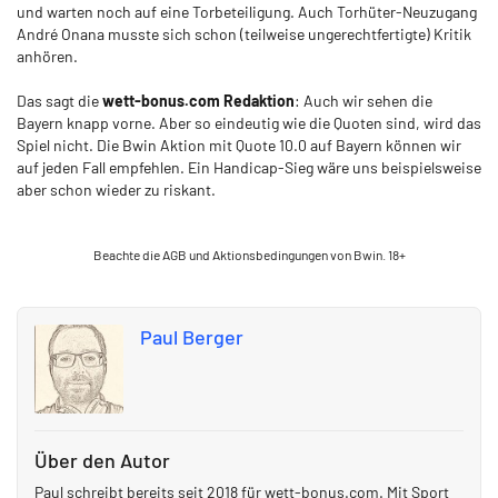
und warten noch auf eine Torbeteiligung. Auch Torhüter-Neuzugang
André Onana musste sich schon (teilweise ungerechtfertigte) Kritik
anhören.
Das sagt die
wett-bonus.com Redaktion
: Auch wir sehen die
Bayern knapp vorne. Aber so eindeutig wie die Quoten sind, wird das
Spiel nicht. Die Bwin Aktion mit Quote 10.0 auf Bayern können wir
auf jeden Fall empfehlen. Ein Handicap-Sieg wäre uns beispielsweise
aber schon wieder zu riskant.
Beachte die AGB und Aktionsbedingungen von Bwin. 18+
Paul Berger
Über den Autor
Paul schreibt bereits seit 2018 für wett-bonus.com. Mit Sport