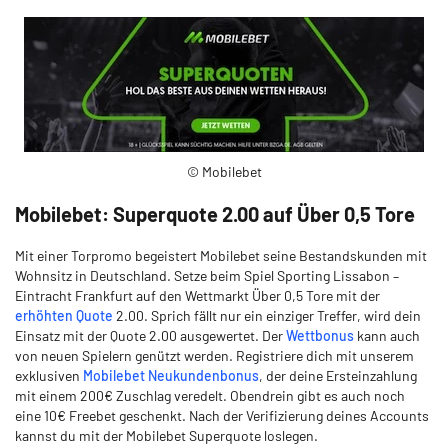
© Mobilebet
Mobilebet: Superquote 2.00 auf Über 0,5 Tore
Mit einer Torpromo begeistert Mobilebet seine Bestandskunden mit
Wohnsitz in Deutschland. Setze beim Spiel Sporting Lissabon –
Eintracht Frankfurt auf den Wettmarkt Über 0,5 Tore mit der
erhöhten Quote
2.00. Sprich fällt nur ein einziger Treffer, wird dein
Einsatz mit der Quote 2.00 ausgewertet. Der
Wettbonus
kann auch
von neuen Spielern genützt werden. Registriere dich mit unserem
exklusiven
Mobilebet Neukundenbonus
, der deine Ersteinzahlung
mit einem 200€ Zuschlag veredelt. Obendrein gibt es auch noch
eine 10€ Freebet geschenkt. Nach der Verifizierung deines Accounts
kannst du mit der Mobilebet Superquote loslegen.