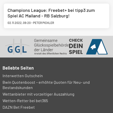
Champions League: Freebet+ bei tipp3 zum
Spiel AC Mailand - RB Salzburg!
02.11.2022
,
09:20
-
PETER PICHLER
Beliebte Seiten
Interwetten Gutschein
Bwin Quotenboost – erhöhte Quoten für Neu- und
Bestandskunden
Wettanbieter mit vorzeitiger Auszahlung
Wetten-Retter bei bet365
DAZN Bet Freebet