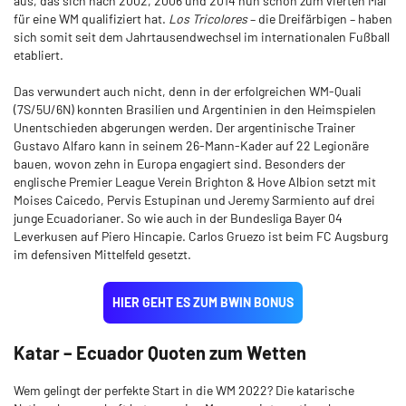
aus, das sich nach 2002, 2006 und 2014 nun schon zum vierten Mal
für eine WM qualifiziert hat.
Los Tricolores
– die Dreifärbigen – haben
sich somit seit dem Jahrtausendwechsel im internationalen Fußball
etabliert.
Das verwundert auch nicht, denn in der erfolgreichen WM-Quali
(7S/5U/6N) konnten Brasilien und Argentinien in den Heimspielen
Unentschieden abgerungen werden. Der argentinische Trainer
Gustavo Alfaro kann in seinem 26-Mann-Kader auf 22 Legionäre
bauen, wovon zehn in Europa engagiert sind. Besonders der
englische Premier League Verein Brighton & Hove Albion setzt mit
Moises Caicedo, Pervis Estupinan und Jeremy Sarmiento auf drei
junge Ecuadorianer. So wie auch in der Bundesliga Bayer 04
Leverkusen auf Piero Hincapie. Carlos Gruezo ist beim FC Augsburg
im defensiven Mittelfeld gesetzt.
HIER GEHT ES ZUM BWIN BONUS
Katar – Ecuador Quoten zum Wetten
Wem gelingt der perfekte Start in die WM 2022? Die katarische