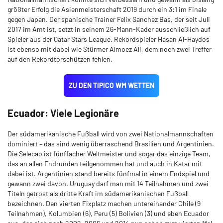
größter Erfolg die Asienmeisterschaft 2019 durch ein 3:1 im Finale
gegen Japan. Der spanische Trainer Felix Sanchez Bas, der seit Juli
2017 im Amt ist, setzt in seinem 26-Mann-Kader ausschließlich auf
Spieler aus der Qatar Stars League. Rekordspieler Hasan Al-Haydos
ist ebenso mit dabei wie Stürmer Almoez Ali, dem noch zwei Treffer
auf den Rekordtorschützen fehlen.
ZU DEN TIPICO WM WETTEN
Ecuador: Viele Legionäre
Der südamerikanische Fußball wird von zwei Nationalmannschaften
dominiert – das sind wenig überraschend Brasilien und Argentinien.
Die Selecao ist fünffacher Weltmeister und sogar das einzige Team,
das an allen Endrunden teilgenommen hat und auch in Katar mit
dabei ist. Argentinien stand bereits fünfmal in einem Endspiel und
gewann zwei davon. Uruguay darf man mit 14 Teilnahmen und zwei
Titeln getrost als dritte Kraft im südamerikanischen Fußball
bezeichnen. Den vierten Fixplatz machen untereinander Chile (9
Teilnahmen), Kolumbien (6), Peru (5) Bolivien (3) und eben Ecuador