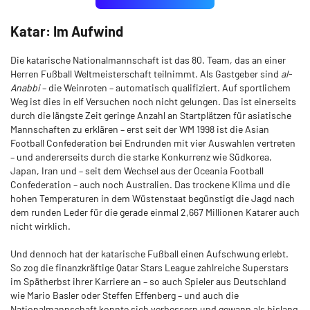
Katar: Im Aufwind
Die katarische Nationalmannschaft ist das 80. Team, das an einer
Herren Fußball Weltmeisterschaft teilnimmt. Als Gastgeber sind
al-
Anabbi
– die Weinroten – automatisch qualifiziert. Auf sportlichem
Weg ist dies in elf Versuchen noch nicht gelungen. Das ist einerseits
durch die längste Zeit geringe Anzahl an Startplätzen für asiatische
Mannschaften zu erklären – erst seit der WM 1998 ist die Asian
Football Confederation bei Endrunden mit vier Auswahlen vertreten
– und andererseits durch die starke Konkurrenz wie Südkorea,
Japan, Iran und – seit dem Wechsel aus der Oceania Football
Confederation – auch noch Australien. Das trockene Klima und die
hohen Temperaturen in dem Wüstenstaat begünstigt die Jagd nach
dem runden Leder für die gerade einmal 2,667 Millionen Katarer auch
nicht wirklich.
Und dennoch hat der katarische Fußball einen Aufschwung erlebt.
So zog die finanzkräftige Qatar Stars League zahlreiche Superstars
im Spätherbst ihrer Karriere an – so auch Spieler aus Deutschland
wie Mario Basler oder Steffen Effenberg – und auch die
Nationalmannschaft konnte sich verbessern und gewann als bislang