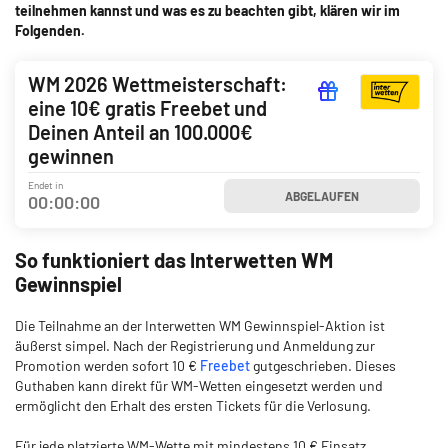
teilnehmen kannst und was es zu beachten gibt, klären wir im
Folgenden.
WM 2026 Wettmeisterschaft:
eine 10€ gratis Freebet und
Deinen Anteil an 100.000€
gewinnen
Endet in
ABGELAUFEN
00
:
00
:
00
So funktioniert das Interwetten WM
Gewinnspiel
Die Teilnahme an der Interwetten WM Gewinnspiel-Aktion ist
äußerst simpel. Nach der Registrierung und Anmeldung zur
Promotion werden sofort 10 €
Freebet
gutgeschrieben. Dieses
Guthaben kann direkt für WM-Wetten eingesetzt werden und
ermöglicht den Erhalt des ersten Tickets für die Verlosung.
Für jede platzierte WM-Wette mit mindestens 10 € Einsatz