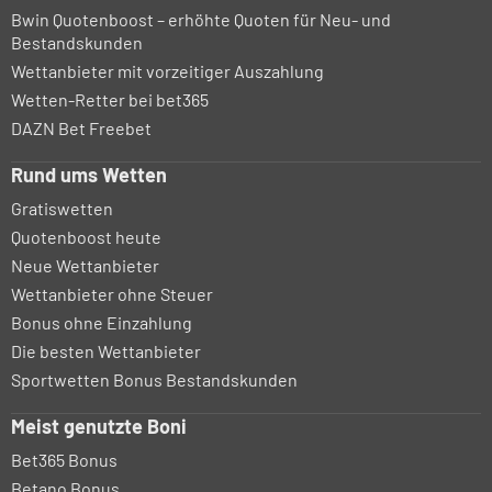
Bwin Quotenboost – erhöhte Quoten für Neu- und
Bestandskunden
Wettanbieter mit vorzeitiger Auszahlung
Wetten-Retter bei bet365
DAZN Bet Freebet
Rund ums Wetten
Gratiswetten
Quotenboost heute
Neue Wettanbieter
Wettanbieter ohne Steuer
Bonus ohne Einzahlung
Die besten Wettanbieter
Sportwetten Bonus Bestandskunden
Meist genutzte Boni
Bet365 Bonus
Betano Bonus