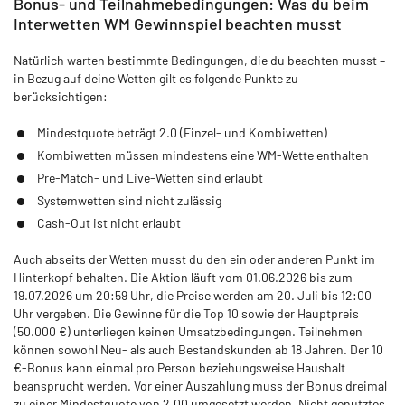
Bonus- und Teilnahmebedingungen: Was du beim
Interwetten WM Gewinnspiel beachten musst
Natürlich warten bestimmte Bedingungen, die du beachten musst –
in Bezug auf deine Wetten gilt es folgende Punkte zu
berücksichtigen:
Mindestquote beträgt 2.0 (Einzel- und Kombiwetten)
Kombiwetten müssen mindestens eine WM-Wette enthalten
Pre-Match- und Live-Wetten sind erlaubt
Systemwetten sind nicht zulässig
Cash-Out ist nicht erlaubt
Auch abseits der Wetten musst du den ein oder anderen Punkt im
Hinterkopf behalten. Die Aktion läuft vom 01.06.2026 bis zum
19.07.2026 um 20:59 Uhr, die Preise werden am 20. Juli bis 12:00
Uhr vergeben. Die Gewinne für die Top 10 sowie der Hauptpreis
(50.000 €) unterliegen keinen Umsatzbedingungen. Teilnehmen
können sowohl Neu- als auch Bestandskunden ab 18 Jahren. Der 10
€-Bonus kann einmal pro Person beziehungsweise Haushalt
beansprucht werden. Vor einer Auszahlung muss der Bonus dreimal
zu einer Mindestquote von 2,00 umgesetzt werden. Nicht genutztes