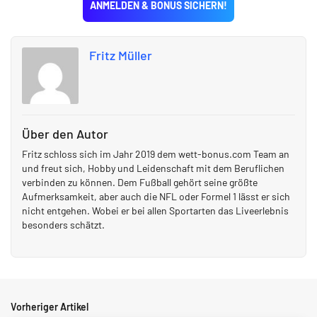
ANMELDEN & BONUS SICHERN!
Fritz Müller
Über den Autor
Fritz schloss sich im Jahr 2019 dem wett-bonus.com Team an
und freut sich, Hobby und Leidenschaft mit dem Beruflichen
verbinden zu können. Dem Fußball gehört seine größte
Aufmerksamkeit, aber auch die NFL oder Formel 1 lässt er sich
nicht entgehen. Wobei er bei allen Sportarten das Liveerlebnis
besonders schätzt.
Vorheriger Artikel