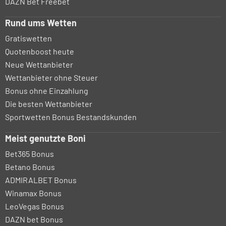
DAZN Bet Freebet
Rund ums Wetten
Gratiswetten
Quotenboost heute
Neue Wettanbieter
Wettanbieter ohne Steuer
Bonus ohne Einzahlung
Die besten Wettanbieter
Sportwetten Bonus Bestandskunden
Meist genutzte Boni
Bet365 Bonus
Betano Bonus
ADMIRALBET Bonus
Winamax Bonus
LeoVegas Bonus
DAZN bet Bonus