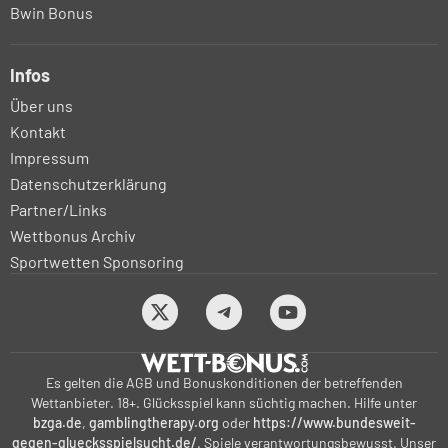
Bwin Bonus
Infos
Über uns
Kontakt
Impressum
Datenschutzerklärung
Partner/Links
Wettbonus Archiv
Sportwetten Sponsoring
Es gelten die AGB und Bonuskonditionen der betreffenden
Wettanbieter. 18+. Glücksspiel kann süchtig machen. Hilfe unter
bzga.de
,
gamblingtherapy.org
oder
https://www.bundesweit-
gegen-gluecksspielsucht.de/
. Spiele verantwortungsbewusst. Unser