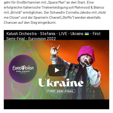
geht für Großbritannien mit „Space Man“ an den Start. Eine
erfolgreiche italienische Titelverteidigung soll Mahmood & Blanco
mit „Brividi“ ermöglichen. Der Schwedin Cornelia Jakobs mit „Hold
me Closer“ und der Spanierin Chanel („SloMo“) werden ebenfalls
Chancen auf den Sieg eingeräumt.
Kalush Orchestra - Stefania - LIVE - Ukraine
- First
Semi-Final - Eurovision 2022