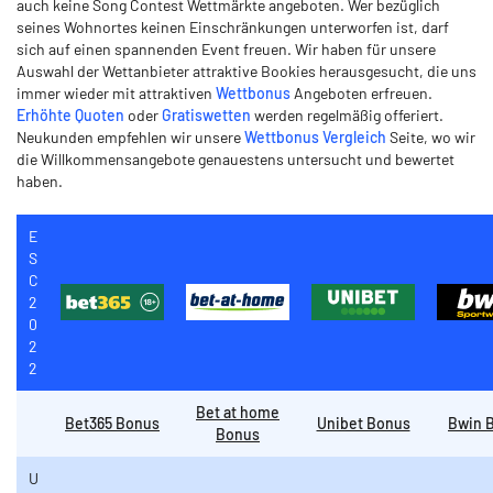
auch keine Song Contest Wettmärkte angeboten. Wer bezüglich
seines Wohnortes keinen Einschränkungen unterworfen ist, darf
sich auf einen spannenden Event freuen. Wir haben für unsere
Auswahl der Wettanbieter attraktive Bookies herausgesucht, die uns
immer wieder mit attraktiven
Wettbonus
Angeboten erfreuen.
Erhöhte Quoten
oder
Gratiswetten
werden regelmäßig offeriert.
Neukunden empfehlen wir unsere
Wettbonus Vergleich
Seite, wo wir
die Willkommensangebote genauestens untersucht und bewertet
haben.
E
S
C
2
0
2
2
Bet at home
Bet365 Bonus
Unibet Bonus
Bwin 
Bonus
U