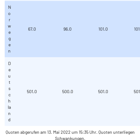
N
o
r
w
67.0
96.0
101.0
101
e
g
e
n
D
e
u
t
s
501.0
500.0
501.0
501
c
h
la
n
d
Quoten abgerufen am 13. Mai 2022 um 15:35 Uhr. Quoten unterliegen
Schwankungen.