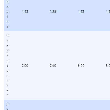
k
r
a
1.33
1.28
1.33
1.
i
n
e
G
r
o
ß
b
ri
t
7.00
7.40
8.00
8.
a
n
n
i
e
n
S
c