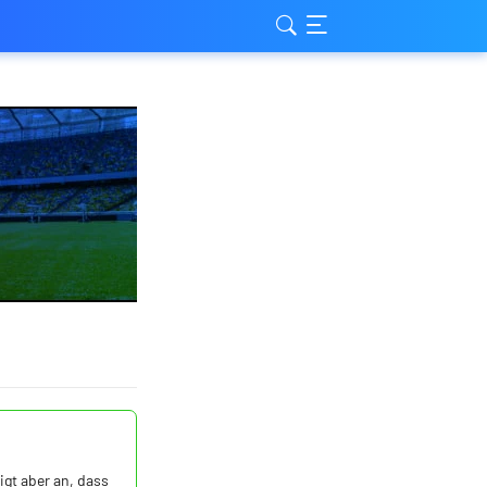
gt aber an, dass