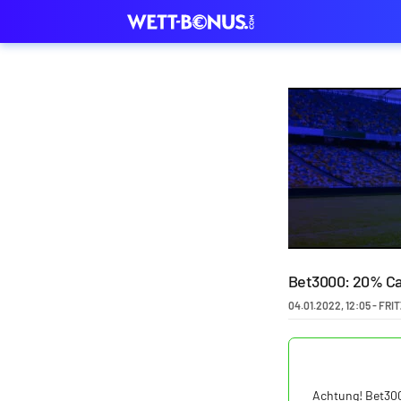
Bet3000: 20% Cas
04.01.2022
,
12:05
-
FRI
Achtung! Bet300