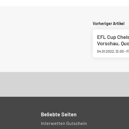
Vorheriger Artikel
EFL Cup Chel
Vorschau, Qu
04.01.2022
,
12:00
-
F
Beliebte Seiten
Interwetten Gutschein