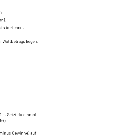
n
en).
ats beziehen,
 Wettbetrags liegen:
llt. Setzt du einmal
tt).
 minus Gewinne) auf