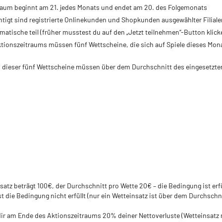
raum beginnt am 21. jedes Monats und endet am 20. des Folgemonats
tigt sind registrierte Onlinekunden und Shopkunden ausgewählter Filiale
tische teil (früher musstest du auf den „Jetzt teilnehmen“-Button klick
ktionszeitraums müssen fünf Wettscheine, die sich auf Spiele dieses Mon
 dieser fünf Wettscheine müssen über dem Durchschnitt des eingesetzten
atz beträgt 100€, der Durchschnitt pro Wette 20€ – die Bedingung ist erfü
st die Bedingung nicht erfüllt (nur ein Wetteinsatz ist über dem Durchschni
dir am Ende des Aktionszeitraums 20% deiner Nettoverluste (Wetteinsatz