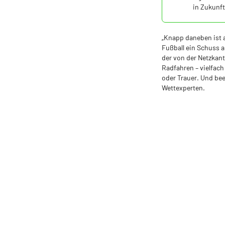
in Zukunft
„Knapp daneben ist 
Fußball ein Schuss a
der von der Netzkant
Radfahren – vielfach
oder Trauer. Und bee
Wettexperten.