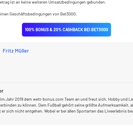
Betrag ist an keine weiteren Umsatzbedingungen gebunden.
meinen Geschäftsbedingungen von Bet3000.
100% BONUS & 20% CASHBACK BEI BET3000
Fritz Müller
or
h im Jahr 2019 dem wett-bonus.com Team an und freut sich, Hobby und L
erbinden zu können. Dem Fußball gehört seine größte Aufmerksamkeit, a
t er sich nicht entgehen. Wobei er bei allen Sportarten das Liveerlebnis b