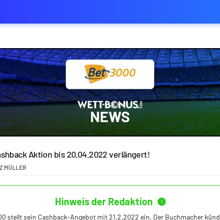
hback Aktion bis 20.04.2022 verlängert!
TZ MÜLLER
Hinweis der Redaktion
0 stellt sein Cashback-Angebot mit 21.2.2022 ein. Der Buchmacher kündi