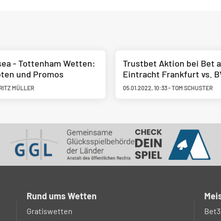
sea - Tottenham Wetten:
Trustbet Aktion bei Bet 
oten und Promos
Eintracht Frankfurt vs. 
RITZ MÜLLER
05.01.2022
,
10:33
-
TOM SCHUSTER
Rund ums Wetten
Meis
Gratiswetten
Bet3