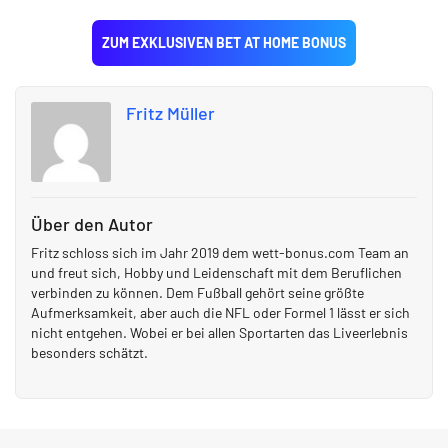
ZUM EXKLUSIVEN BET AT HOME BONUS
Fritz Müller
Über den Autor
Fritz schloss sich im Jahr 2019 dem wett-bonus.com Team an
und freut sich, Hobby und Leidenschaft mit dem Beruflichen
verbinden zu können. Dem Fußball gehört seine größte
Aufmerksamkeit, aber auch die NFL oder Formel 1 lässt er sich
nicht entgehen. Wobei er bei allen Sportarten das Liveerlebnis
besonders schätzt.