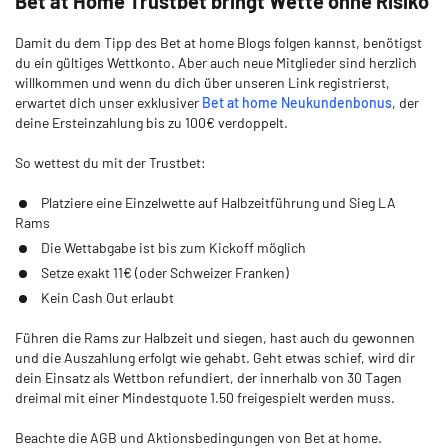
Bet at Home Trustbet bringt Wette ohne Risiko
Damit du dem Tipp des Bet at home Blogs folgen kannst, benötigst
du ein gültiges Wettkonto. Aber auch neue Mitglieder sind herzlich
willkommen und wenn du dich über unseren Link registrierst,
erwartet dich unser exklusiver
Bet at home Neukundenbonus
, der
deine Ersteinzahlung bis zu 100€ verdoppelt.
So wettest du mit der Trustbet:
Platziere eine Einzelwette auf Halbzeitführung und Sieg LA
Rams
Die Wettabgabe ist bis zum Kickoff möglich
Setze exakt 11€ (oder Schweizer Franken)
Kein Cash Out erlaubt
Führen die Rams zur Halbzeit und siegen, hast auch du gewonnen
und die Auszahlung erfolgt wie gehabt. Geht etwas schief, wird dir
dein Einsatz als Wettbon refundiert, der innerhalb von 30 Tagen
dreimal mit einer Mindestquote 1.50 freigespielt werden muss.
Beachte die AGB und Aktionsbedingungen von Bet at home.