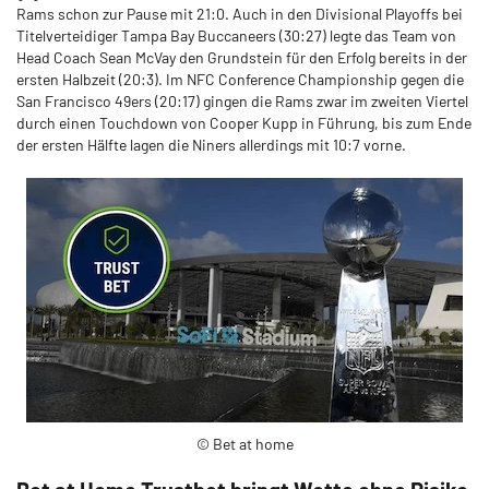
Rams schon zur Pause mit 21:0. Auch in den Divisional Playoffs bei
Titelverteidiger Tampa Bay Buccaneers (30:27) legte das Team von
Head Coach Sean McVay den Grundstein für den Erfolg bereits in der
ersten Halbzeit (20:3). Im NFC Conference Championship gegen die
San Francisco 49ers (20:17) gingen die Rams zwar im zweiten Viertel
durch einen Touchdown von Cooper Kupp in Führung, bis zum Ende
der ersten Hälfte lagen die Niners allerdings mit 10:7 vorne.
© Bet at home