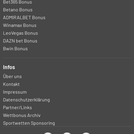
Bet365 Bonus
Betano Bonus
ADMIRALBET Bonus
Winamax Bonus
LeoVegas Bonus
DAZN bet Bonus
Bwin Bonus
Infos
Über uns
Kontakt
Impressum
Datenschutzerklärung
Partner/Links
Wettbonus Archiv
Sportwetten Sponsoring