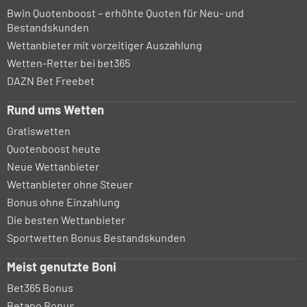
Bwin Quotenboost – erhöhte Quoten für Neu- und
Bestandskunden
Wettanbieter mit vorzeitiger Auszahlung
Wetten-Retter bei bet365
DAZN Bet Freebet
Rund ums Wetten
Gratiswetten
Quotenboost heute
Neue Wettanbieter
Wettanbieter ohne Steuer
Bonus ohne Einzahlung
Die besten Wettanbieter
Sportwetten Bonus Bestandskunden
Meist genutzte Boni
Bet365 Bonus
Betano Bonus