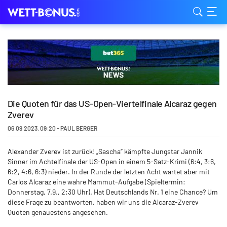
Die Quoten für das US-Open-Viertelfinale Alcaraz gegen
Zverev
06.09.2023
,
09:20
-
PAUL BERGER
Alexander Zverev ist zurück! „Sascha“ kämpfte Jungstar Jannik
Sinner im Achtelfinale der US-Open in einem 5-Satz-Krimi (6:4, 3:6,
6:2, 4:6, 6:3) nieder. In der Runde der letzten Acht wartet aber mit
Carlos Alcaraz eine wahre Mammut-Aufgabe (Spieltermin:
Donnerstag, 7.9., 2:30 Uhr). Hat Deutschlands Nr. 1 eine Chance? Um
diese Frage zu beantworten, haben wir uns die Alcaraz-Zverev
Quoten genauestens angesehen.