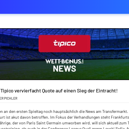
 Tipico vervierfacht Quote auf einen Sieg der Eintracht!
ER PICHLER
n an den ersten Spieltag noch hauptsächlich die News am Transfermarkt. S
urt ist akut davon betroffen. Im Fokus der Verhandlungen steht Frankfurt
ährige, der von Paris Saint Germain umworben wird, will sich aktuell zum T
straining, als auch in der Conference League Quali gegen Levski Sofia, fe