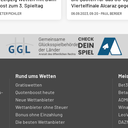
st zum 3. Spieltag
Viertelfinale Alcaraz ge
ETER PICHLER
06.09.2023
,
09:20
-
PAUL BERGER
Rund ums Wetten
Meis
Gratiswetten
Bet3
u-
Quotenboost heute
Beta
Neue Wettanbieter
ADM
Wettanbieter ohne Steuer
Win
Bonus ohne Einzahlung
LeoV
Die besten Wettanbieter
DAZN