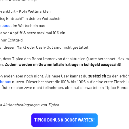
Frankfurt – Köln Wettmärkten
ieg Eintracht“ in deinen Wettschein
nboost
im Wettschein aus
te vor Anpfiff & setze maximal 10€ ein
 nur Echtgeld
uf diesen Markt oder Cash-Out sind nicht gestattet
t, dass Tipico den Boost immer von der aktuellen Quote berechnet. Maxim
en.
Zudem werden im Gewinnfall alle Erträge in Echtgeld ausgezahlt!
en enden aber noch nicht. Als neue User kannst du
zusätzlich
zu den erhö
sbonus
nutzen. Dieser beschert dir 100% bis 100€ auf deine erste Einzahlu
Österreicher zwar nicht teilnehmen, aber auf sie wartet ein Tipico Bonus
nd Aktionsbedingungen von Tipico.
TIPICO BONUS & BOOST WARTEN!