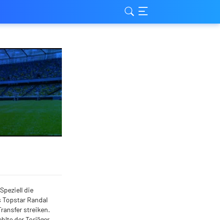
peziell die
s Topstar Randal
ransfer streiken.
hlte der Torjäger.