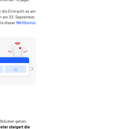
 die Eintracht es am
ch am 03. September,
ie dieser
Wettbonus
eißböcken gehen.
eter steigert die