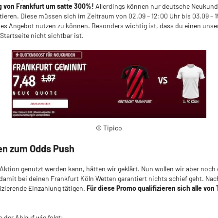
g von Frankfurt um satte 300%!
Allerdings können nur deutsche Neukund
tieren. Diese müssen sich im Zeitraum von 02.09 – 12:00 Uhr bis 03.09 – 1
ses Angebot nutzen zu können. Besonders wichtig ist, dass du einen unser
Startseite nicht sichtbar ist.
© Tipico
ten zum Odds Push
ktion genutzt werden kann, hätten wir geklärt. Nun wollen wir aber noch e
damit bei deinen Frankfurt Köln Wetten garantiert nichts schief geht. Nac
izierende Einzahlung tätigen.
Für diese Promo qualifizieren sich alle vo
!
 der Ablauf wie folgt: