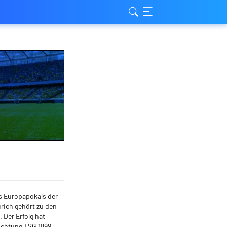
s Europapokals der
rich gehört zu den
 Der Erfolg hat
Richtung TSG 1899