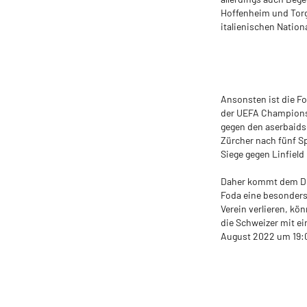
Hoffenheim und Torga
italienischen Nation
Ansonsten ist die Fo
der UEFA Champions
gegen den aserbaids
Zürcher nach fünf Sp
Siege gegen Linfield
Daher kommt dem Due
Foda eine besonders
Verein verlieren, k
die Schweizer mit e
August 2022 um 19:0