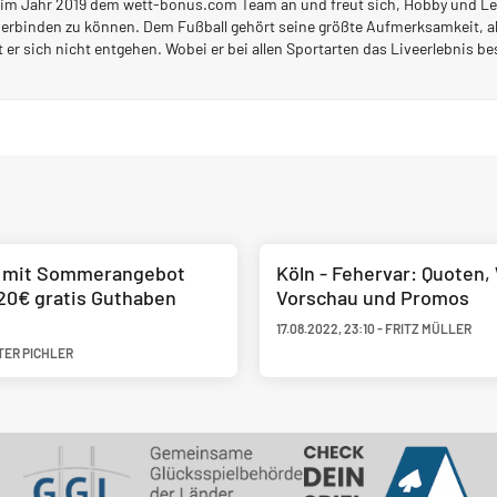
h im Jahr 2019 dem wett-bonus.com Team an und freut sich, Hobby und L
erbinden zu können. Dem Fußball gehört seine größte Aufmerksamkeit, a
t er sich nicht entgehen. Wobei er bei allen Sportarten das Liveerlebnis b
t mit Sommerangebot
Köln - Fehervar: Quoten,
20€ gratis Guthaben
Vorschau und Promos
17.08.2022
,
23:10
-
FRITZ MÜLLER
TER PICHLER