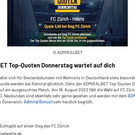
© ADMIRALBET
ET Top-Quoten Donnerstag wartet auf dich
altet sich für Bestandskunden mit Wohnsitz in Deutschland stets besonder
eunde werden bei Admiral glücklich. Denn der ADMIRALBET Top-Quoten Do
f ein ausgesuchtes Match. Am 18. August 2022 fällt die Wahl auf FC Züri
50. Neukunden sind ebenfalls sehr gerne gesehen und werden mit dem
AD
n Österreich:
Admiral Bonus
) sehr herzlich begrüßt.
 Echtgeld auf einen Sieg des FC Zürich
nzelwette ab