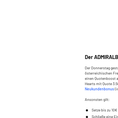
Der ADMIRALB
Der Donnerstag gest
österreichischen Fr
einen Quotenboost au
Hearts mit Quote 3.
Neukundenbonus
(i
Ansonsten gilt:
Setze bis zu 10€
Schließe eine Ei