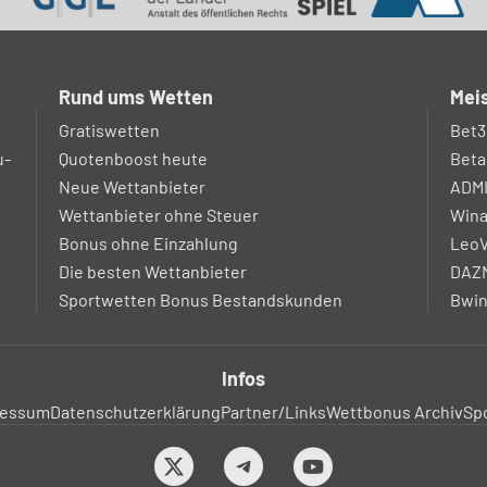
Rund ums Wetten
Meis
Gratiswetten
Bet3
u-
Quotenboost heute
Beta
Neue Wettanbieter
ADM
Wettanbieter ohne Steuer
Win
Bonus ohne Einzahlung
LeoV
Die besten Wettanbieter
DAZN
Sportwetten Bonus Bestandskunden
Bwin
Infos
ressum
Datenschutzerklärung
Partner/Links
Wettbonus Archiv
Sp