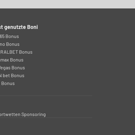
t genutzte Boni
65 Bonus
no Bonus
IRALBET Bonus
amax Bonus
egas Bonus
 bet Bonus
 Bonus
ortwetten Sponsoring