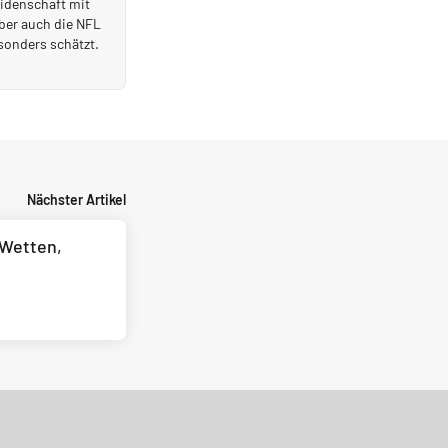
eidenschaft mit
ber auch die NFL
esonders schätzt.
Nächster Artikel
 Wetten,