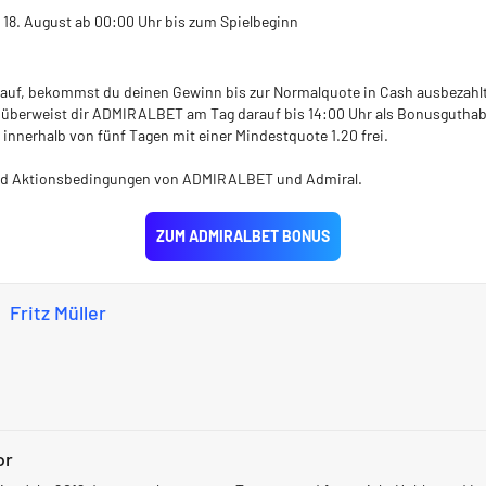
 18. August ab 00:00 Uhr bis zum Spielbeginn
 auf, bekommst du deinen Gewinn bis zur Normalquote in Cash ausbezahlt
 überweist dir ADMIRALBET am Tag darauf bis 14:00 Uhr als Bonusguthab
nnerhalb von fünf Tagen mit einer Mindestquote 1.20 frei.
und Aktionsbedingungen von ADMIRALBET und Admiral.
ZUM ADMIRALBET BONUS
Fritz Müller
or