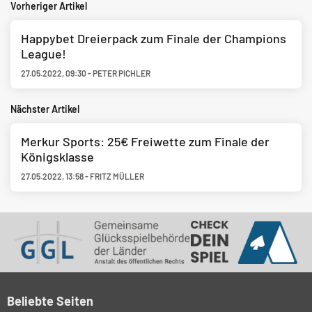
Vorheriger Artikel
Happybet Dreierpack zum Finale der Champions
League!
27.05.2022
,
09:30
-
PETER PICHLER
Nächster Artikel
Merkur Sports: 25€ Freiwette zum Finale der
Königsklasse
27.05.2022
,
13:58
-
FRITZ MÜLLER
Beliebte Seiten