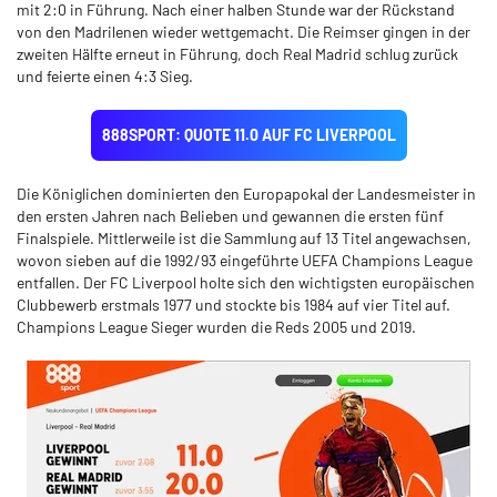
mit 2:0 in Führung. Nach einer halben Stunde war der Rückstand
von den Madrilenen wieder wettgemacht. Die Reimser gingen in der
zweiten Hälfte erneut in Führung, doch Real Madrid schlug zurück
und feierte einen 4:3 Sieg.
888SPORT: QUOTE 11.0 AUF FC LIVERPOOL
Die Königlichen dominierten den Europapokal der Landesmeister in
den ersten Jahren nach Belieben und gewannen die ersten fünf
Finalspiele. Mittlerweile ist die Sammlung auf 13 Titel angewachsen,
wovon sieben auf die 1992/93 eingeführte UEFA Champions League
entfallen. Der FC Liverpool holte sich den wichtigsten europäischen
Clubbewerb erstmals 1977 und stockte bis 1984 auf vier Titel auf.
Champions League Sieger wurden die Reds 2005 und 2019.