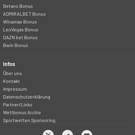
Betano Bonus
ADMIRALBET Bonus
Winamax Bonus
LeoVegas Bonus
DAZN bet Bonus
Bwin Bonus
Infos
Über uns
Kontakt
Impressum
Datenschutzerklärung
Partner/Links
Wettbonus Archiv
Sportwetten Sponsoring