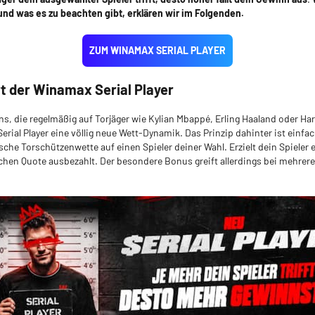
 und was es zu beachten gibt, erklären wir im Folgenden.
ZUM WINAMAX SERIAL PLAYER
rt der Winamax Serial Player
ns, die regelmäßig auf Torjäger wie Kylian Mbappé, Erling Haaland oder Ha
rial Player eine völlig neue Wett-Dynamik. Das Prinzip dahinter ist einfac
ische Torschützenwette auf einen Spieler deiner Wahl. Erzielt dein Spieler 
chen Quote ausbezahlt. Der besondere Bonus greift allerdings bei mehreren