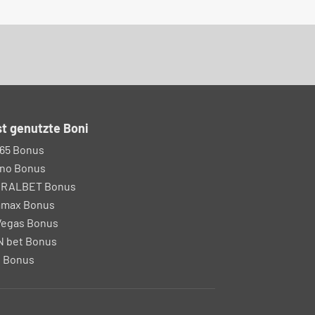
t genutzte Boni
65 Bonus
no Bonus
IRALBET Bonus
amax Bonus
egas Bonus
 bet Bonus
 Bonus