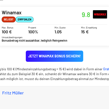
Winamax
9.8
BELIEBT
EMPFOHLEN
Max. Bonus
Prozent
Min. Quote
Min. Einzahlung
100 €
100%
1.05
15 €
Umsatzbedingungen
Bonusbetrag nicht auszahlbar, lediglich Reingewinn
JETZT WINAMAX BONUS SICHERN!
 bis 100 € (Mindesteinzahlungsbetrag = 15 €) wird dabei in Form einer
Gra
hlst du zum Beispiel 30 € ein, schenkt dir Winamax weitere 30 € in Form 
Cash möglich ist, musst du deinen Einzahlungsbetrag einmal zur Mindest
Fritz Müller