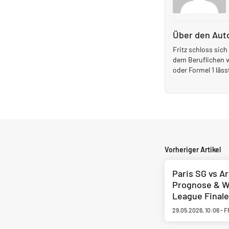
Über den Aut
Fritz schloss sic
dem Beruflichen v
oder Formel 1 läss
Vorheriger Artikel
Paris SG vs A
Prognose & W
League Final
29.05.2026
,
10:06
-
F