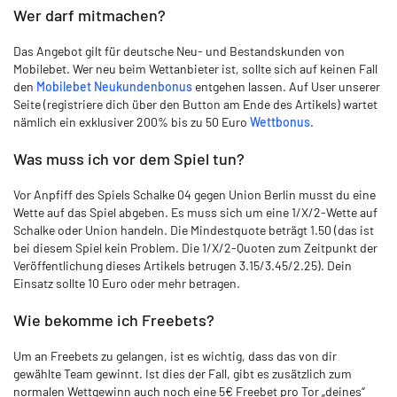
Wer darf mitmachen?
Das Angebot gilt für deutsche Neu- und Bestandskunden von
Mobilebet. Wer neu beim Wettanbieter ist, sollte sich auf keinen Fall
den
Mobilebet Neukundenbonus
entgehen lassen. Auf User unserer
Seite (registriere dich über den Button am Ende des Artikels) wartet
nämlich ein exklusiver 200% bis zu 50 Euro
Wettbonus
.
Was muss ich vor dem Spiel tun?
Vor Anpfiff des Spiels Schalke 04 gegen Union Berlin musst du eine
Wette auf das Spiel abgeben. Es muss sich um eine 1/X/2-Wette auf
Schalke oder Union handeln. Die Mindestquote beträgt 1.50 (das ist
bei diesem Spiel kein Problem. Die 1/X/2-Quoten zum Zeitpunkt der
Veröffentlichung dieses Artikels betrugen 3.15/3.45/2.25). Dein
Einsatz sollte 10 Euro oder mehr betragen.
Wie bekomme ich Freebets?
Um an Freebets zu gelangen, ist es wichtig, dass das von dir
gewählte Team gewinnt. Ist dies der Fall, gibt es zusätzlich zum
normalen Wettgewinn auch noch eine 5€ Freebet pro Tor „deines“