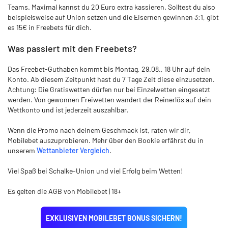
Teams. Maximal kannst du 20 Euro extra kassieren. Solltest du also
beispielsweise auf Union setzen und die Eisernen gewinnen 3:1, gibt
es 15€ in Freebets für dich.
Was passiert mit den Freebets?
Das Freebet-Guthaben kommt bis Montag, 29.08., 18 Uhr auf dein
Konto. Ab diesem Zeitpunkt hast du 7 Tage Zeit diese einzusetzen.
Achtung: Die Gratiswetten dürfen nur bei Einzelwetten eingesetzt
werden. Von gewonnen Freiwetten wandert der Reinerlös auf dein
Wettkonto und ist jederzeit auszahlbar.
Wenn die Promo nach deinem Geschmack ist, raten wir dir,
Mobilebet auszuprobieren. Mehr über den Bookie erfährst du in
unserem
Wettanbieter Vergleich
.
Viel Spaß bei Schalke-Union und viel Erfolg beim Wetten!
Es gelten die AGB von Mobilebet | 18+
EXKLUSIVEN MOBILEBET BONUS SICHERN!