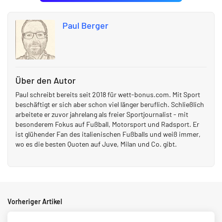
Paul Berger
Über den Autor
Paul schreibt bereits seit 2018 für wett-bonus.com. Mit Sport
beschäftigt er sich aber schon viel länger beruflich. Schließlich
arbeitete er zuvor jahrelang als freier Sportjournalist - mit
besonderem Fokus auf Fußball, Motorsport und Radsport. Er
ist glühender Fan des italienischen Fußballs und weiß immer,
wo es die besten Quoten auf Juve, Milan und Co. gibt.
Vorheriger Artikel