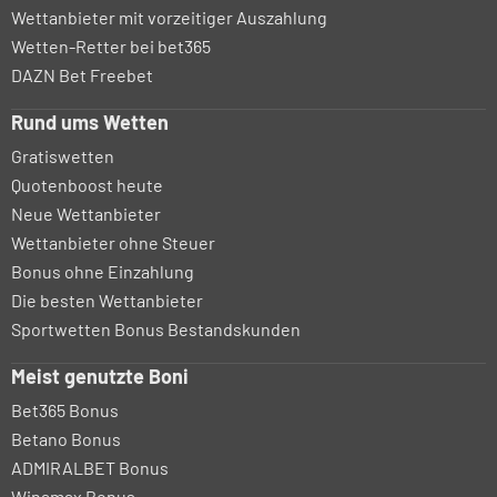
Wettanbieter mit vorzeitiger Auszahlung
Wetten-Retter bei bet365
DAZN Bet Freebet
Rund ums Wetten
Gratiswetten
Quotenboost heute
Neue Wettanbieter
Wettanbieter ohne Steuer
Bonus ohne Einzahlung
Die besten Wettanbieter
Sportwetten Bonus Bestandskunden
Meist genutzte Boni
Bet365 Bonus
Betano Bonus
ADMIRALBET Bonus
Winamax Bonus