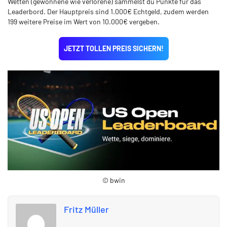
Wetten (gewonnene wie verlorene) sammelst du Punkte für das
Leaderbord. Der Hauptpreis sind 1.000€ Echtgeld, zudem werden
199 weitere Preise im Wert von 10.000€ vergeben.
JETZT TOLLEN PREIS SICHERN!
© bwin
Fritz Müller