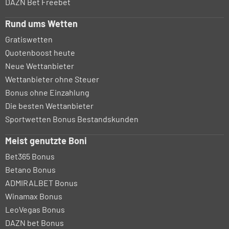
DAZN Bet Freebet
Rund ums Wetten
Gratiswetten
Quotenboost heute
Neue Wettanbieter
Wettanbieter ohne Steuer
Bonus ohne Einzahlung
Die besten Wettanbieter
Sportwetten Bonus Bestandskunden
Meist genutzte Boni
Bet365 Bonus
Betano Bonus
ADMIRALBET Bonus
Winamax Bonus
LeoVegas Bonus
DAZN bet Bonus