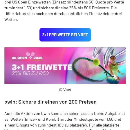
drei US Open Einzelwetten (Einsatz mindestens 5€, Quote pro Wette
zumindest 1.50) und sichere dir eine 25% bis 50€ Freiwette. Die
Höhe richtet sich nach dem durchschnittlichen Einsatz deiner drei
Wetten.
3+1 FREIWETTE BEI VBET
© Vbet
bwin: Sichere dir einen von 200 Preisen
Auch die Aktion von bwin kann sich sehen lassen: Deine Aufgabe ist
es, Wetten (Einzel- und Kombi) mit der Mindestquote von 1.50 und
einem Einsatz von zumindest 10€ zu platzieren. Für alle platzierte