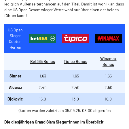
lediglich Außenseiterchancen auf den Titel. Damit ist wohl klar, dass
eine US Open Gesamtsieger Wette wohl nur über einen der beiden
führen kann!
US Open
Sieger
Quoten
Herren
Winamax
Bet365 Bonus
Tipico Bonus
Bonus
Sinner
1.63
1.65
1.65
Alcaraz
2.40
2.40
2.50
Djokovic
15.0
13.0
16.0
Quoten wurden zuletzt am 05.09.25, 08:00 abgerufen
Die diesjährigen Grand Slam Sieger:innen im Überblick: