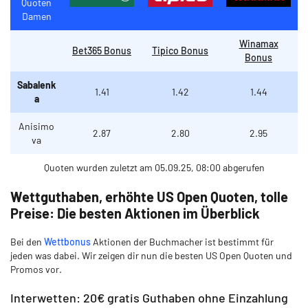
Quoten
Damen
Winamax
Bet365 Bonus
Tipico Bonus
Bonus
Sabalenk
1.41
1.42
1.44
a
Anisimo
2.87
2.80
2.95
va
Quoten wurden zuletzt am 05.09.25, 08:00 abgerufen
Wettguthaben, erhöhte US Open Quoten, tolle
Preise: Die besten Aktionen im Überblick
Bei den
Wettbonus
Aktionen der Buchmacher ist bestimmt für
jeden was dabei. Wir zeigen dir nun die besten US Open Quoten und
Promos vor.
Interwetten: 20€ gratis Guthaben ohne Einzahlung