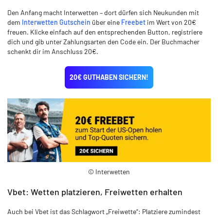
Den Anfang macht Interwetten – dort dürfen sich Neukunden mit
dem
Interwetten Gutschein
über eine
Freebet
im Wert von 20€
freuen. Klicke einfach auf den entsprechenden Button, registriere
dich und gib unter Zahlungsarten den Code ein. Der Buchmacher
schenkt dir im Anschluss 20€.
20€ GUTHABEN SICHERN!
© Interwetten
Vbet: Wetten platzieren, Freiwetten erhalten
Auch bei Vbet ist das Schlagwort „Freiwette“: Platziere zumindest