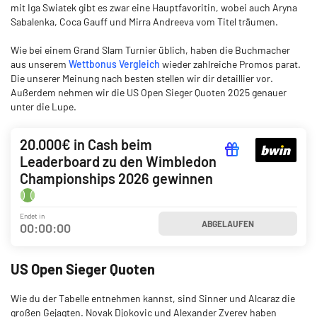
mit Iga Swiatek gibt es zwar eine Hauptfavoritin, wobei auch Aryna
Sabalenka, Coca Gauff und Mirra Andreeva vom Titel träumen.
Wie bei einem Grand Slam Turnier üblich, haben die Buchmacher
aus unserem
Wettbonus Vergleich
wieder zahlreiche Promos parat.
Die unserer Meinung nach besten stellen wir dir detaillier vor.
Außerdem nehmen wir die US Open Sieger Quoten 2025 genauer
unter die Lupe.
20.000€ in Cash beim
Leaderboard zu den Wimbledon
Championships 2026 gewinnen
Endet in
ABGELAUFEN
00
:
00
:
00
US Open Sieger Quoten
Wie du der Tabelle entnehmen kannst, sind Sinner und Alcaraz die
großen Gejagten. Novak Djokovic und Alexander Zverev haben