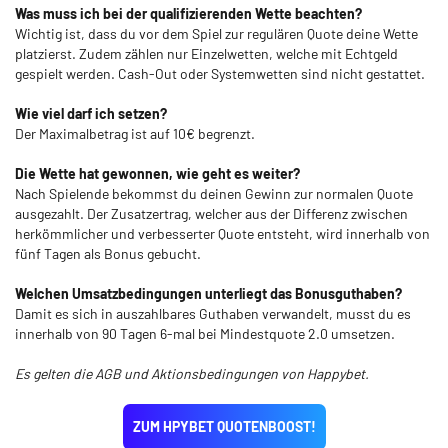
Was muss ich bei der qualifizierenden Wette beachten?
Wichtig ist, dass du vor dem Spiel zur regulären Quote deine Wette
platzierst. Zudem zählen nur Einzelwetten, welche mit Echtgeld
gespielt werden. Cash-Out oder Systemwetten sind nicht gestattet.
Wie viel darf ich setzen?
Der Maximalbetrag ist auf 10€ begrenzt.
Die Wette hat gewonnen, wie geht es weiter?
Nach Spielende bekommst du deinen Gewinn zur normalen Quote
ausgezahlt. Der Zusatzertrag, welcher aus der Differenz zwischen
herkömmlicher und verbesserter Quote entsteht, wird innerhalb von
fünf Tagen als Bonus gebucht.
Welchen Umsatzbedingungen unterliegt das Bonusguthaben?
Damit es sich in auszahlbares Guthaben verwandelt, musst du es
innerhalb von 90 Tagen 6-mal bei Mindestquote 2.0 umsetzen.
Es
gelten die AGB und Aktionsbedingungen von Happybet.
ZUM HPYBET QUOTENBOOST!