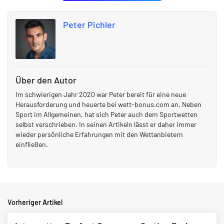
Peter Pichler
Über den Autor
Im schwierigen Jahr 2020 war Peter bereit für eine neue
Herausforderung und heuerte bei wett-bonus.com an. Neben
Sport im Allgemeinen, hat sich Peter auch dem Sportwetten
selbst verschrieben. In seinen Artikeln lässt er daher immer
wieder persönliche Erfahrungen mit den Wettanbietern
einfließen.
Vorheriger Artikel