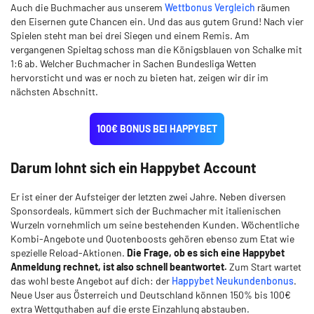
Auch die Buchmacher aus unserem
Wettbonus Vergleich
räumen
den Eisernen gute Chancen ein. Und das aus gutem Grund! Nach vier
Spielen steht man bei drei Siegen und einem Remis. Am
vergangenen Spieltag schoss man die Königsblauen von Schalke mit
1:6 ab. Welcher Buchmacher in Sachen Bundesliga Wetten
hervorsticht und was er noch zu bieten hat, zeigen wir dir im
nächsten Abschnitt.
100€ BONUS BEI HAPPYBET
Darum lohnt sich ein Happybet Account
Er ist einer der Aufsteiger der letzten zwei Jahre. Neben diversen
Sponsordeals, kümmert sich der Buchmacher mit italienischen
Wurzeln vornehmlich um seine bestehenden Kunden. Wöchentliche
Kombi-Angebote und Quotenboosts gehören ebenso zum Etat wie
spezielle Reload-Aktionen.
Die Frage, ob es sich eine Happybet
Anmeldung rechnet, ist also schnell beantwortet.
Zum Start wartet
das wohl beste Angebot auf dich: der
Happybet Neukundenbonus
.
Neue User aus Österreich und Deutschland können 150% bis 100€
extra Wettguthaben auf die erste Einzahlung abstauben.