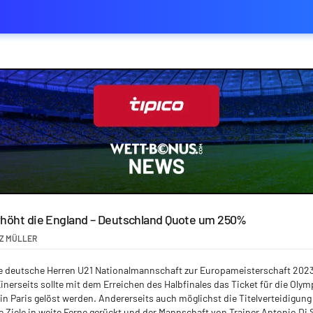
rhöht die England – Deutschland Quote um 250%
TZ MÜLLER
 die deutsche Herren U21 Nationalmannschaft zur Europameisterschaft 20
inerseits sollte mit dem Erreichen des Halbfinales das Ticket für die Oly
 Paris gelöst werden. Andererseits auch möglichst die Titelverteidigung
e Ziele in weite Ferne gerückt und der Mannschaft von Trainer Antonio Di 