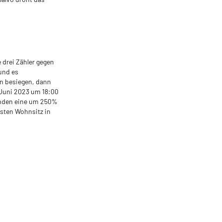
 drei Zähler gegen
 und es
n besiegen, dann
 Juni 2023 um 18:00
unden eine um 250%
esten Wohnsitz in