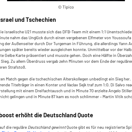
© Tipico
Israel und Tschechien
ie israelische U21 musste sich das DFB-Team mit einem 1:1 Unentschied
lminute nahm das Unglück durch einen vergebenen Elfmeter von Youssouf
ing der Außenseiter durch Dor Turgeman in Führung, die allerdings Yann A
ngen später bereits wieder ausgleichen konnte. Unmittelbar vor der Hal
te Gelbe Karte präsentiert und musste gehen. Doch eine Hälfte in Überzah
Sieg. Zu allem Überdruss vergab zehn Minuten vor dem Ende der regulären
ren Strafstoß.
n Match gegen die tschechischen Alterskollegen unbedingt ein Sieg her. 
rende Titelträger in einen Konter und Vaclav Sejk traf zum 1:0. Di Salvo reag
stellung mit einem Dreifachtausch und in Minute 70 erzielte Angelo Stiller
e nicht gelingen und in Minute 87 kam es noch schlimmer – Martin Vitik sch
boost erhöht die Deutschland Quote
uf die reguläre
Deutschland gewinnt
Quote gibt es für neu registrierte Spi