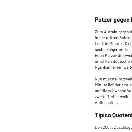
Patzer gegen 
Zum Auftakt gegen d
in der dritten Spie
Lauf. In Minute 20 g
sechs Zeigerumdrehu
Eden Karzev die zwei
erhofften deutschen 
Ngankam einen weite
Nun musste im zweite
Minute lief der amtie
auf die schwache Vor
zweite Treffer wollt
Außenseiter.
Tipico Quoten
Den 250% Zuschlag a