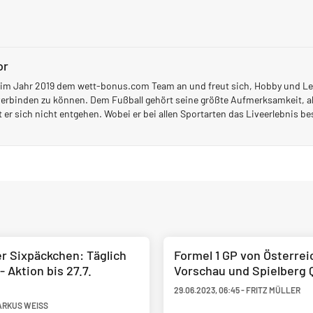
or
h im Jahr 2019 dem wett-bonus.com Team an und freut sich, Hobby und L
erbinden zu können. Dem Fußball gehört seine größte Aufmerksamkeit, a
t er sich nicht entgehen. Wobei er bei allen Sportarten das Liveerlebnis b
r Sixpäckchen: Täglich
Formel 1 GP von Österrei
 Aktion bis 27.7.
Vorschau und Spielberg 
29.06.2023
,
06:45
-
FRITZ MÜLLER
RKUS WEISS