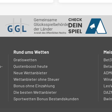
Rund ums Wetten
Meis
Gratiswetten
Bet3
u-
Quotenboost heute
Beta
Neue Wettanbieter
ADM
Wettanbieter ohne Steuer
Win
Bonus ohne Einzahlung
LeoV
Die besten Wettanbieter
DAZN
Sportwetten Bonus Bestandskunden
Bwin