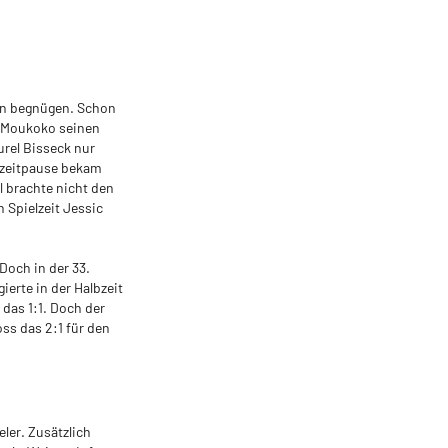
en begnügen. Schon
a Moukoko seinen
urel Bisseck nur
bzeitpause bekam
l brachte nicht den
 Spielzeit Jessic
Doch in der 33.
ierte in der Halbzeit
 das 1:1. Doch der
oss das 2:1 für den
eler. Zusätzlich