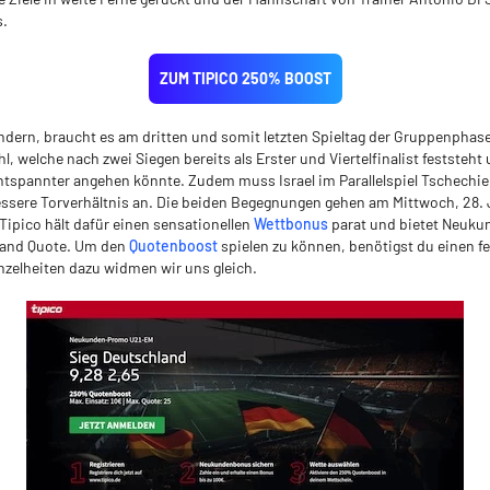
s.
ZUM TIPICO 250% BOOST
dern, braucht es am dritten und somit letzten Spieltag der Gruppenphase
, welche nach zwei Siegen bereits als Erster und Viertelfinalist feststeht
spannter angehen könnte. Zudem muss Israel im Parallelspiel Tschechie
ssere Torverhältnis an. Die beiden Begegnungen gehen am Mittwoch, 28.
Tipico hält dafür einen sensationellen
Wettbonus
parat und bietet Neuk
land Quote. Um den
Quotenboost
spielen zu können, benötigst du einen f
nzelheiten dazu widmen wir uns gleich.