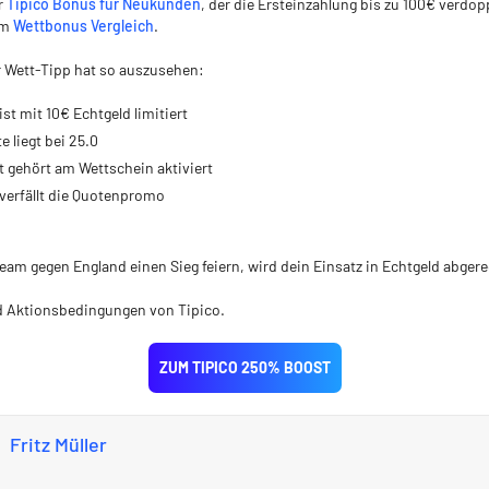
r
Tipico Bonus für Neukunden
, der die Ersteinzahlung bis zu 100€ verdopp
em
Wettbonus Vergleich
.
r Wett-Tipp hat so auszusehen:
ist mit 10€ Echtgeld limitiert
 liegt bei 25.0
 gehört am Wettschein aktiviert
 verfällt die Quotenpromo
eam gegen England einen Sieg feiern, wird dein Einsatz in Echtgeld abger
d Aktionsbedingungen von Tipico.
ZUM TIPICO 250% BOOST
Fritz Müller