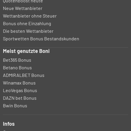
Quotenboost heute
Neue Wettanbieter
Wettanbieter ohne Steuer
Bonus ohne Einzahlung
Die besten Wettanbieter
Sportwetten Bonus Bestandskunden
Meist genutzte Boni
Bet365 Bonus
Betano Bonus
ADMIRALBET Bonus
Winamax Bonus
LeoVegas Bonus
DAZN bet Bonus
Bwin Bonus
Infos