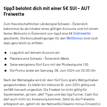
tipp3 belohnt dich mit einer 5€ SUI – AUT
Freiwette
Zum freundschaftlichen Länderspiel Schweiz – Österreich
bekommst du als Inhaber eines gültigen Accounts und mit einem
festen Wohnsitz in Österreich von tipp3 eine 5€
Gratiswette
geschenkt. Die Bonusbedingungen für den
Wettbonus
sind noch
dazu ganz leicht zu erfüllen:
Logg dich auf deinem Account ein
Platziere eine Schweiz – Österreich Wette
Setze wenigstens fünf Euro mit der Mindestquote 1.50
Die Promo endet am Samstag, 08. Juni 2024 um 20:00 Uhr
Nach der Wettabgabe wird dir dein fünf Euro gratis Wettguthaben
gutgeschrieben. Es bleibt bis inklusive 16. Juni 2024 gültig und
verfällt hernach ungenützt. Die Freebet ist nicht gültig für
Systemwetten, ja/nein, alle7 Tipps und das tippTurnier. Cash Out
darf auch nicht zur Anwenung kommen. Setzt du die Freiwette
erfolgreich ein, gehört dir der Nettoerlös (Gewinn minus Einsatz) in