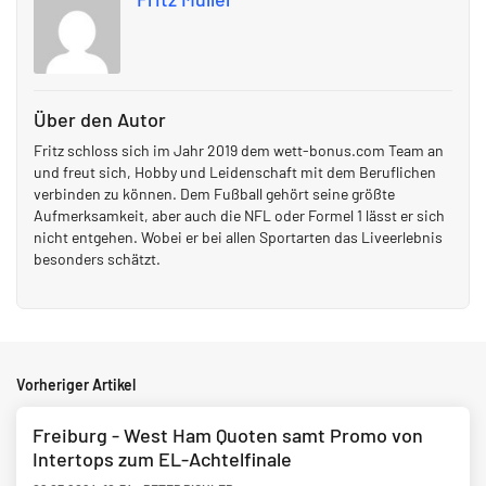
Über den Autor
Fritz schloss sich im Jahr 2019 dem wett-bonus.com Team an
und freut sich, Hobby und Leidenschaft mit dem Beruflichen
verbinden zu können. Dem Fußball gehört seine größte
Aufmerksamkeit, aber auch die NFL oder Formel 1 lässt er sich
nicht entgehen. Wobei er bei allen Sportarten das Liveerlebnis
besonders schätzt.
Vorheriger Artikel
Freiburg - West Ham Quoten samt Promo von
Intertops zum EL-Achtelfinale