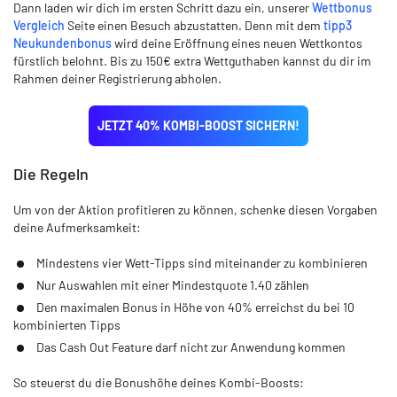
Dann laden wir dich im ersten Schritt dazu ein, unserer
Wettbonus
Vergleich
Seite einen Besuch abzustatten. Denn mit dem
tipp3
Neukundenbonus
wird deine Eröffnung eines neuen Wettkontos
fürstlich belohnt. Bis zu 150€ extra Wettguthaben kannst du dir im
Rahmen deiner Registrierung abholen.
JETZT 40% KOMBI-BOOST SICHERN!
Die Regeln
Um von der Aktion profitieren zu können, schenke diesen Vorgaben
deine Aufmerksamkeit:
Mindestens vier Wett-Tipps sind miteinander zu kombinieren
Nur Auswahlen mit einer Mindestquote 1.40 zählen
Den maximalen Bonus in Höhe von 40% erreichst du bei 10
kombinierten Tipps
Das Cash Out Feature darf nicht zur Anwendung kommen
So steuerst du die Bonushöhe deines Kombi-Boosts: