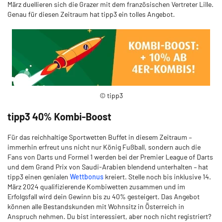
März duellieren sich die Grazer mit dem französischen Vertreter Lille.
Genau für diesen Zeitraum hat tipp3 ein tolles Angebot.
© tipp3
tipp3 40% Kombi-Boost
Für das reichhaltige Sportwetten Buffet in diesem Zeitraum –
immerhin erfreut uns nicht nur König Fußball, sondern auch die
Fans von Darts und Formel 1 werden bei der Premier League of Darts
und dem Grand Prix von Saudi-Arabien blendend unterhalten – hat
tipp3 einen genialen
Wettbonus
kreiert. Stelle noch bis inklusive 14.
März 2024 qualifizierende Kombiwetten zusammen und im
Erfolgsfall wird dein Gewinn bis zu 40% gesteigert. Das Angebot
können alle Bestandskunden mit Wohnsitz in Österreich in
Anspruch nehmen. Du bist interessiert, aber noch nicht registriert?